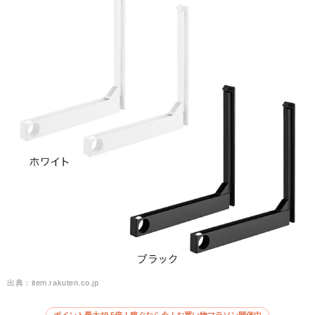
出典：item.rakuten.co.jp
ポイント最大49.5倍！稼ぐなら今！お買い物マラソン開催中