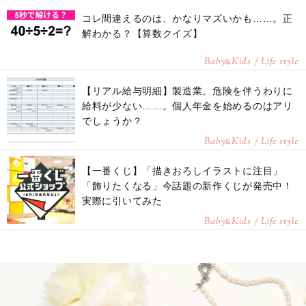
コレ間違えるのは、かなりマズいかも……。正
解わかる？【算数クイズ】
Baby
Kids / Life style
&
【リアル給与明細】製造業。危険を伴うわりに
給料が少ない……。個人年金を始めるのはアリ
でしょうか？
Baby
Kids / Life style
&
【一番くじ】「描きおろしイラストに注目」
「飾りたくなる」今話題の新作くじが発売中！
実際に引いてみた
Baby
Kids / Life style
&