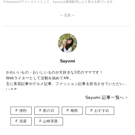
※Amazonのアソシエイトとして、4yuuuは適格販売により収入を得ています。
― 広告 ―
Sayumi
かわいいもの・おいしいものが大好きな3児のママです！
Webライターとして活動を始めて4年。
主に美容記事やグルメ記事、ファッション記事を担当させていただいて
います。
読者のみなさまに、「こんな情報知りたかった」「読んでよかった」と
Sayumi 記事一覧へ
思っていただけるような記事を作成できればいいなと思っています♡
便利
雨の日
梅雨
おすすめ
日本化粧品検定3級
洗濯
山崎実業
Instagram：
https://www.instagram.com/ayumimsr