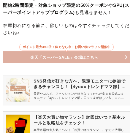
開始2時間限定・対象ショップ限定の50%クーポン
や
SPU(ス
ーパーポイントアッププログラム)
も見逃せません！
在庫切れになる前に、欲しいものは今すぐチェックしてくだ
さいね♪
ポイント最大49.5倍！稼ぐなら今！お買い物マラソン開催中
楽天「スーパーSALE」会場はこちら
SNS発信が好きな方へ、限定モニターに参加で
きるチャンスも！【4yuuuトレンドママ部】部
員募集中
美容やコスメ、ファッションが好きなママたちが集まる公式コミ
ュニティ『4yuuuトレンドママ部』♡ママ友がほしい方、コスメサ
ンプルをお試ししてくれる方、美容やママ向けの情報を一緒に発
信してくれる方を募集しています！
【楽天お買い物マラソン】次回はいつ？基本ル
ールと攻略法をチェック！
楽天市場の大人気イベント『お買い物マラソン』。すでに活用し