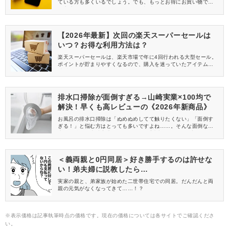
ている方も多くいるでしょう。でも、もっとお得にお買い物でき
る方法があるかもしれません！この記事では、お買い物マラソン
がいつ開催されているのか、どんなイベントなのかをご紹介！楽
天初心者やもっとお得に活用したい方は、ぜひチェックしてくだ
さいね！
【2026年最新】次回の楽天スーパーセールは
いつ？お得な利用方法は？
楽天スーパーセールは、楽天市場で年に4回行われる大型セール。
ポイントが貯まりやすくなるので、購入を迷っていたアイテムや
消耗品のまとめ買いにおすすめです。この記事では、次回の楽天
スーパーセール開催がいつからいつなのか予想方法をご紹介！あ
わせてお買い物マラソンとの違いや、さらにお得になる方法など
をチェックしましょう。
排水口掃除が面倒すぎる→山崎実業×100均で
解決！早くも高レビューの《2026年新商品》
お風呂の排水口掃除は「ぬめぬめしてて触りたくない」「面倒す
ぎる！」と悩む方はとっても多いですよね……。そんな面倒な排
水口掃除は、山崎実業towerシリーズ「水切りネットが交換しやす
いお風呂の排水口ネットホルダー」が解決してくれます♡高レビュ
ー多数の便利アイテム、ぜひ一緒にチェックしていきましょう！
＜義両親と0円同居＞好き勝手するのは許せな
い！弟夫婦に説教したら…
実家の親と、弟家族が始めた二世帯住宅での同居。だんだんと両
親の元気がなくなってきて……！？
※表示価格は記事執筆時点の価格です。現在の価格については各サイトでご確認くださ
い。