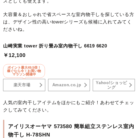
スとしても使えます。
大容量＆おしゃれで省スペースな室内物干しを探している方
は、デザイン性の高いtowerシリーズも候補に入れてみてく
ださいね。
山崎実業 tower 折り畳み室内物干し 6619 6620
￥12,100
ポイント最大49.5倍！
稼ぐなら今！お買い物
マラソン開催中
Yahoo!ショッピ
楽天市場
Amazon.co.jp
ング
人気の室内干しアイテムをほかにもご紹介！あわせてチェッ
クしてみてください。
アイリスオーヤマ 573580 簡単組立ステンレス室内
物干し H-78SHN