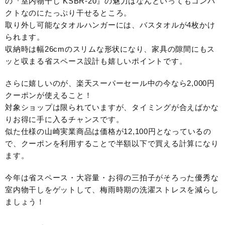
の『室内物干し KSBR-20』の魅力はなんといってもコンパ
クトなのにたっぷり干せるところ。
取り外し可能なタオルハンガーには、バスタオルが4枚かけ
られます。
収納時は幅26cmのスリムな形状になり、家具の隙間にもス
ッと収まる省スペース設計も嬉しいポイントです。
さらに嬉しいのが、楽天スーパーセール中の今なら2,000円
クーポンが使えること！
対象ショップは限られていますが、タイミングが合えばかな
りお得に手に入るチャンスです。
似た仕様の山崎実業商品は価格が12,100円となっているの
で、クーポンを利用することで半額以下で買える計算になり
ます。
今年は省スペース・大容量・お得の三拍子がそろった優秀な
室内物干しをゲットして、梅雨時期の洗濯ストレスを減らし
ましょう！