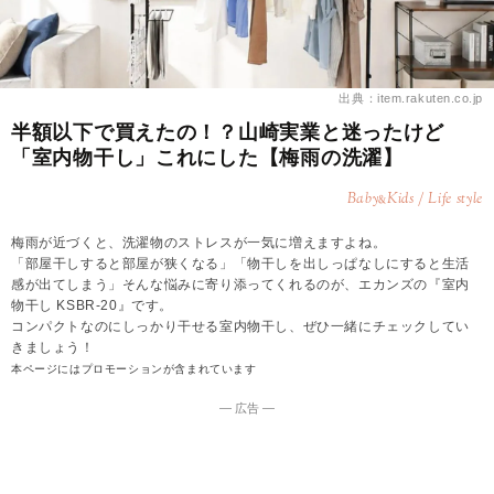
出典：item.rakuten.co.jp
半額以下で買えたの！？山崎実業と迷ったけど
「室内物干し」これにした【梅雨の洗濯】
Baby
Kids / Life style
&
梅雨が近づくと、洗濯物のストレスが一気に増えますよね。
「部屋干しすると部屋が狭くなる」「物干しを出しっぱなしにすると生活
感が出てしまう」そんな悩みに寄り添ってくれるのが、エカンズの『室内
物干し KSBR-20』です。
コンパクトなのにしっかり干せる室内物干し、ぜひ一緒にチェックしてい
きましょう！
本ページにはプロモーションが含まれています
― 広告 ―