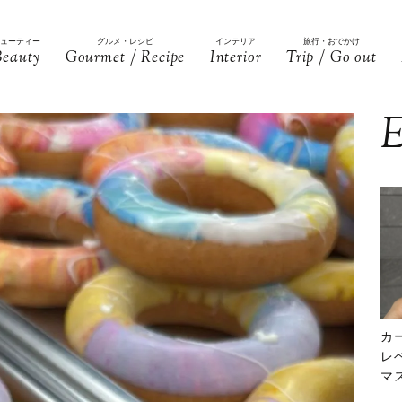
ビューティー
グルメ・レシピ
インテリア
旅行・おでかけ
Beauty
Gourmet / Recipe
Interior
Trip / Go out
E
カ
レ
マ
下