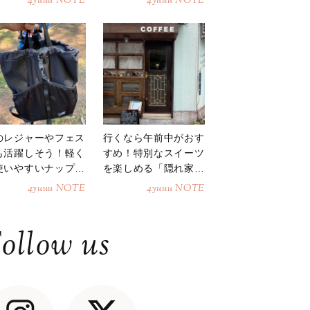
4yuuu NOTE
4yuuu NOTE
のレジャーやフェス
行くなら午前中がおす
も活躍しそう！軽く
すめ！特別なスイーツ
使いやすいナップサ
を楽しめる「隠れ家カ
ク
フェ」
4yuuu NOTE
4yuuu NOTE
ollow us