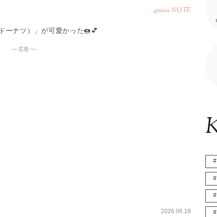
4yuuu NOTE
ンザドーナツ）」が可愛かった🍩💕
― 広告 ―
K
2026.06.18