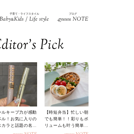
子育て・ライフスタイル
ブログ
Baby
Kids / Life style
4yuuu NOTE
&
ditor’s Pick
ールキープ力が感動
【時短弁当】忙しい朝
ベル！お気に入りの
でも簡単！！彩りもボ
スカラと話題の名品
リュームも叶う簡単そ
地
ぼろ弁当！