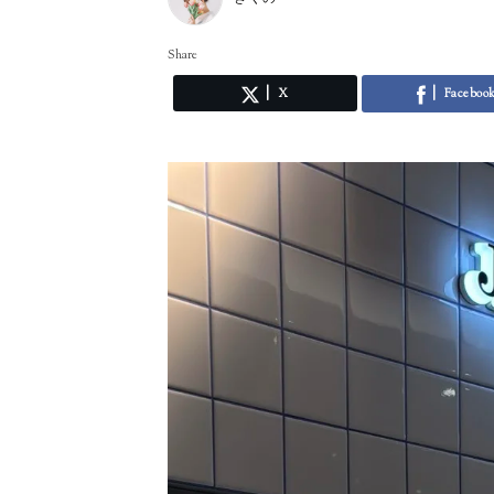
Share
X
Faceboo