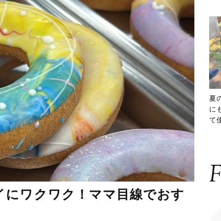
夏
に
て
ッ
F
イにワクワク！ママ目線でおす