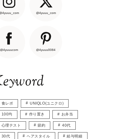
@4yuuu_com
@4yuuu_com
@4yuuucom
@4yuuu0084
eyword
食レポ
UNIQLO(ユニクロ)
100均
作り置き
お弁当
心理テスト
節約
40代
30代
ヘアスタイル
給与明細