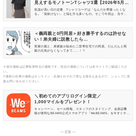
見えするモノトーンTシャツ3選【2026年5月
版】
気温が高い日の定番、Tシャツコーデは「なんだか野暮ったくな
る」「垢抜けない」と悩む方も多いもの。そこで今回は、当サイ
トでご紹介したアイテムの中から、一枚で洒落見えするモノトー
ンTシャツを厳選してご紹介！ヘビロテ確定のおしゃれなアイテム
をピックアップしたので、ぜひチェックしてみてくださいね。
＜義両親と0円同居＞好き勝手するのは許せな
い！弟夫婦に説教したら…
実家の親と、弟家族が始めた二世帯住宅での同居。だんだんと両
親の元気がなくなってきて……！？
※表示価格は記事執筆時点の価格です。現在の価格については各サイトでご確認くださ
い。
※最新の在庫や価格はオンライン・店舗それぞれで異なる場合もあるので、ショップに直
接お問い合わせください。
＼初めてのアプリログイン限定／
1,000マイルをプレゼント！
キャンペーン、セール情報、スタッフのスタイリング、会員証機
能が便利なBEAMS公式スマホアプリ「WeBEAMS」を今すぐチェ
ック♪
― 広告 ―