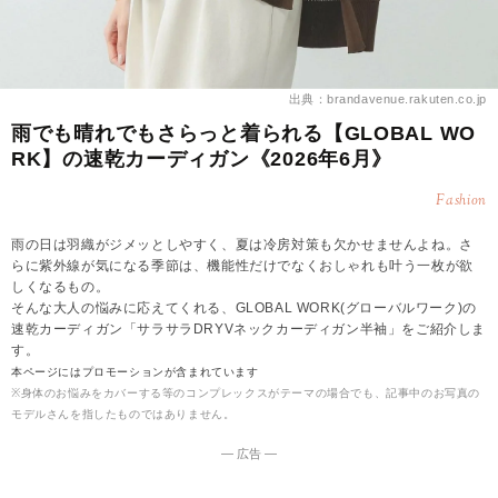
出典：brandavenue.rakuten.co.jp
雨でも晴れでもさらっと着られる【GLOBAL WO
RK】の速乾カーディガン《2026年6月》
Fashion
雨の日は羽織がジメッとしやすく、夏は冷房対策も欠かせませんよね。さ
らに紫外線が気になる季節は、機能性だけでなくおしゃれも叶う一枚が欲
しくなるもの。
そんな大人の悩みに応えてくれる、GLOBAL WORK(グローバルワーク)の
速乾カーディガン「サラサラDRYVネックカーディガン半袖」をご紹介しま
す。
本ページにはプロモーションが含まれています
※身体のお悩みをカバーする等のコンプレックスがテーマの場合でも、記事中のお写真の
モデルさんを指したものではありません。
― 広告 ―