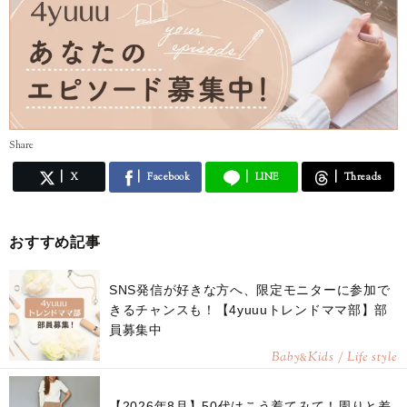
Share
X
Facebook
LINE
Threads
おすすめ記事
SNS発信が好きな方へ、限定モニターに参加で
きるチャンスも！【4yuuuトレンドママ部】部
員募集中
Baby
Kids / Life style
&
【2026年8月】50代はこう着てみて！周りと差