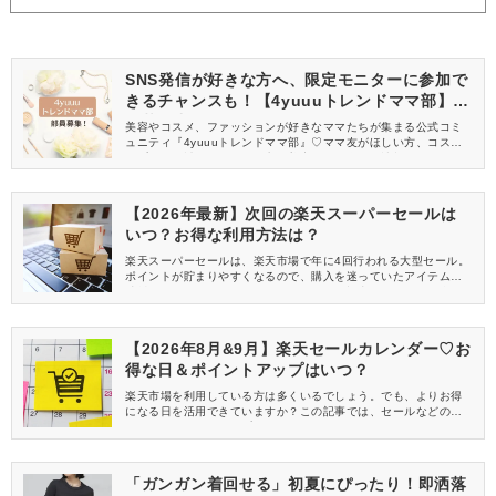
SNS発信が好きな方へ、限定モニターに参加で
きるチャンスも！【4yuuuトレンドママ部】部
員募集中
美容やコスメ、ファッションが好きなママたちが集まる公式コミ
ュニティ『4yuuuトレンドママ部』♡ママ友がほしい方、コスメサ
ンプルをお試ししてくれる方、美容やママ向けの情報を一緒に発
信してくれる方を募集しています！
【2026年最新】次回の楽天スーパーセールは
いつ？お得な利用方法は？
楽天スーパーセールは、楽天市場で年に4回行われる大型セール。
ポイントが貯まりやすくなるので、購入を迷っていたアイテムや
消耗品のまとめ買いにおすすめです。この記事では、次回の楽天
スーパーセール開催がいつからいつなのか予想方法をご紹介！あ
わせてお買い物マラソンとの違いや、さらにお得になる方法など
をチェックしましょう。
【2026年8月&9月】楽天セールカレンダー♡お
得な日＆ポイントアップはいつ？
楽天市場を利用している方は多くいるでしょう。でも、よりお得
になる日を活用できていますか？この記事では、セールなどのお
得な日やポイントアップイベントがいつ開催されているのかを、
カレンダーでご紹介！イベントの内容もおさらいします。楽天初
心者やもっとお得に活用したい方は、ぜひチェックしてください
ね！
「ガンガン着回せる」初夏にぴったり！即洒落