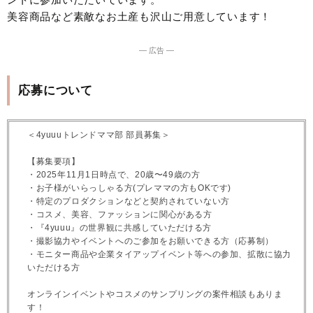
美容商品など素敵なお土産も沢山ご用意しています！
― 広告 ―
応募について
＜4yuuuトレンドママ部 部員募集＞
【募集要項】
・2025年11月1日時点で、20歳〜49歳の方
・お子様がいらっしゃる方(プレママの方もOKです)
・特定のプロダクションなどと契約されていない方
・コスメ、美容、ファッションに関心がある方
・『4yuuu』の世界観に共感していただける方
・撮影協力やイベントへのご参加をお願いできる方（応募制）
・モニター商品や企業タイアップイベント等への参加、拡散に協力
いただける方
オンラインイベントやコスメのサンプリングの案件相談もありま
す！