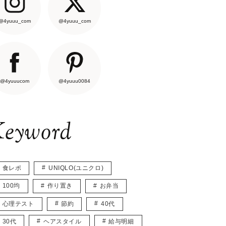
@4yuuu_com
@4yuuu_com
@4yuuucom
@4yuuu0084
eyword
食レポ
UNIQLO(ユニクロ)
100均
作り置き
お弁当
心理テスト
節約
40代
30代
ヘアスタイル
給与明細