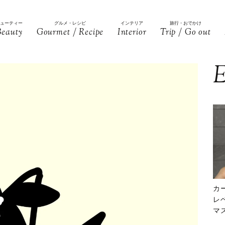
ビューティー
グルメ・レシピ
インテリア
旅行・おでかけ
Beauty
Gourmet / Recipe
Interior
Trip / Go out
E
カ
レ
マ
下