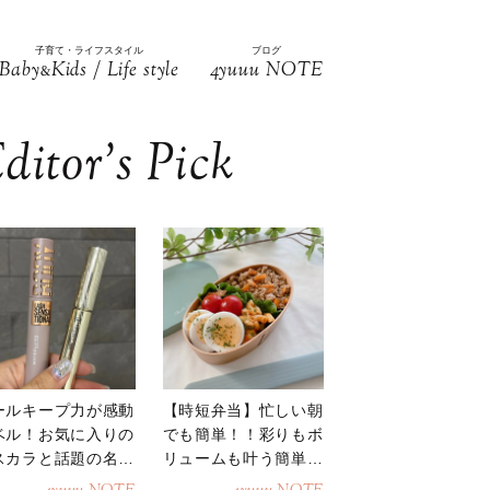
子育て・ライフスタイル
ブログ
Baby
Kids / Life style
4yuuu NOTE
&
ditor’s Pick
ールキープ力が感動
【時短弁当】忙しい朝
ベル！お気に入りの
でも簡単！！彩りもボ
スカラと話題の名品
リュームも叶う簡単そ
地
ぼろ弁当！