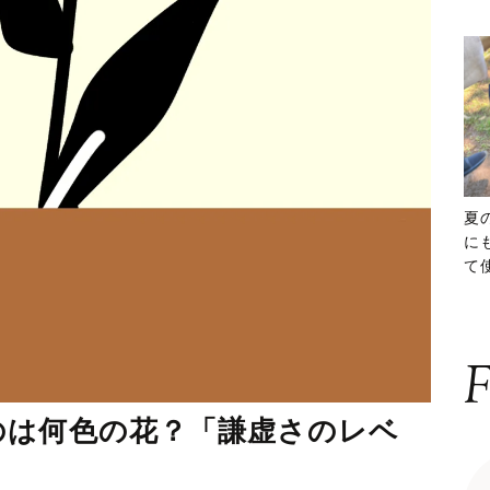
夏
に
て
ッ
F
のは何色の花？「謙虚さのレベ