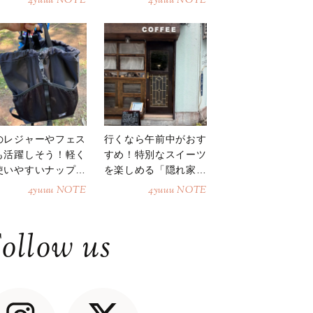
4yuuu NOTE
4yuuu NOTE
のレジャーやフェス
行くなら午前中がおす
も活躍しそう！軽く
すめ！特別なスイーツ
使いやすいナップサ
を楽しめる「隠れ家カ
ク
フェ」
4yuuu NOTE
4yuuu NOTE
ollow us