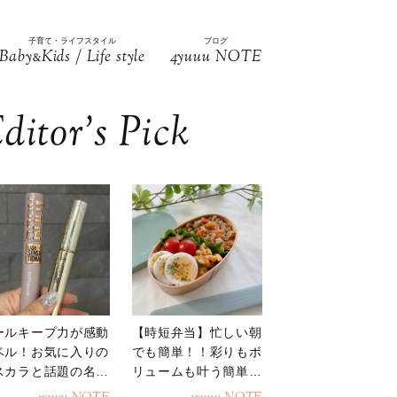
子育て・ライフスタイル
ブログ
Baby
Kids / Life style
4yuuu NOTE
&
ditor’s Pick
ールキープ力が感動
【時短弁当】忙しい朝
ベル！お気に入りの
でも簡単！！彩りもボ
スカラと話題の名品
リュームも叶う簡単そ
地
ぼろ弁当！