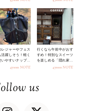
4yuuu NOTE
4yuuu NOTE
のレジャーやフェス
行くなら午前中がおす
も活躍しそう！軽く
すめ！特別なスイーツ
使いやすいナップサ
を楽しめる「隠れ家カ
ク
フェ」
4yuuu NOTE
4yuuu NOTE
ollow us