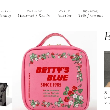
ビューティー
グルメ・レシピ
インテリア
旅行・おでかけ
Beauty
Gourmet / Recipe
Interior
Trip / Go out
E
カ
レ
マ
下