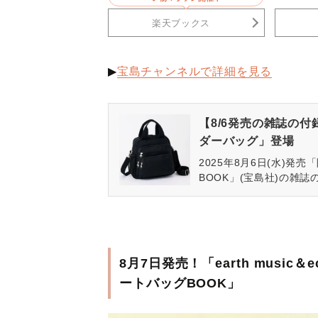
楽天ブックス
▶
宝島チャンネルで詳細を見る
【8/6発売の雑誌の
ダーバッグ」登場
2025年8月6日(水)発
BOOK」(宝島社)の雑
でOK！”な「3Wayシ
ら生まれた、使う人に寄
8月7日発売！「earth music
ートバッグBOOK」