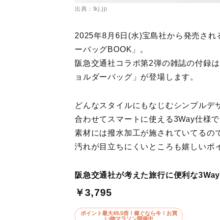
出典：tkj.jp
2025年8月6日(水)宝島社から発売
ーバッグBOOK」。
阪急交通社コラボ第2弾の雑誌の付録は
ョルダーバッグ」が登場します。
どんなスタイルにもなじむシンプルデ
合わせてスマートに使える3Way仕様
素材には撥水加工が施されていてるの
汚れが目立ちにくいところも嬉しいポ
阪急交通社が考えた旅行に便利な3Way
￥3,795
ポイント最大49.5倍！稼ぐなら今！お買
い物マラソン開催中