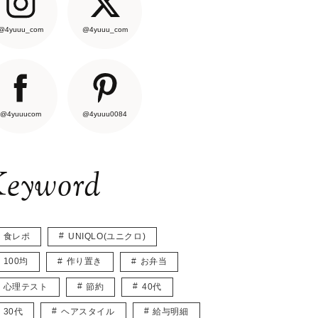
@4yuuu_com
@4yuuu_com
@4yuuucom
@4yuuu0084
eyword
食レポ
UNIQLO(ユニクロ)
100均
作り置き
お弁当
心理テスト
節約
40代
30代
ヘアスタイル
給与明細