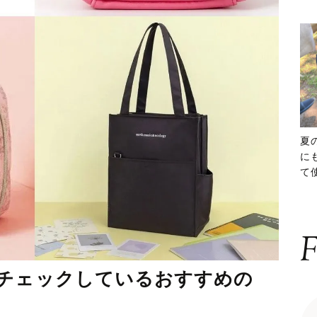
夏
に
て
ッ
F
がチェックしているおすすめの