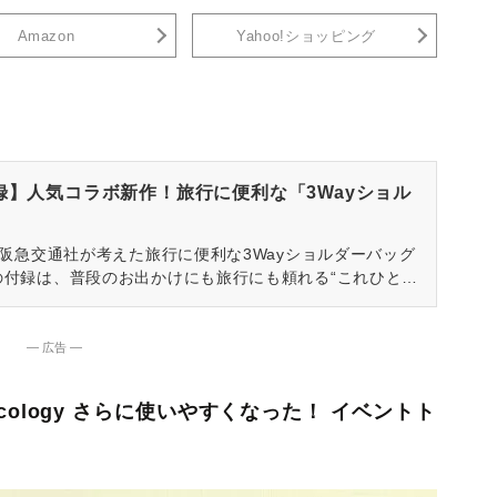
Amazon
Yahoo!ショッピング
付録】人気コラボ新作！旅行に便利な「3Wayショル
売「阪急交通社が考えた旅行に便利な3Wayショルダーバッグ
誌の付録は、普段のお出かけにも旅行にも頼れる“これひとつ
ョルダーバッグ」が登場します。現役添乗員のリアルな声か
り添った工夫がギュッと詰まった仕上がりです♪
― 広告 ―
＆ecology さらに使いやすくなった！ イベントト