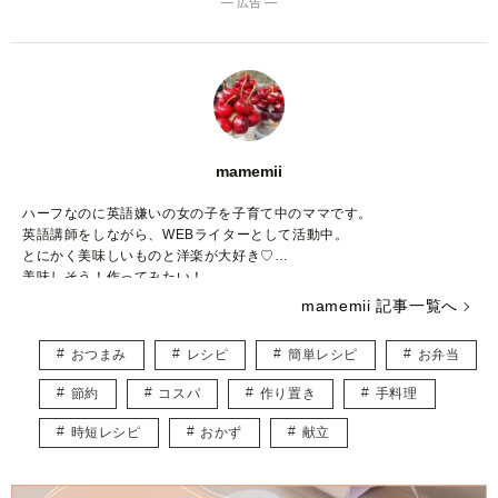
― 広告 ―
mamemii
ハーフなのに英語嫌いの女の子を子育て中のママです。
英語講師をしながら、WEBライターとして活動中。
とにかく美味しいものと洋楽が大好き♡
美味しそう！作ってみたい！
そんなワクワクするレシピ記事をお届けします♪
mamemii 記事一覧へ
おつまみ
レシピ
簡単レシピ
お弁当
節約
コスパ
作り置き
手料理
時短レシピ
おかず
献立