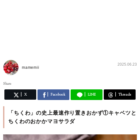
2025.06.23
mamemii
Share
X
Facebook
LINE
Threads
「ちくわ」の史上最速作り置きおかず①キャベツと
ちくわのおかかマヨサラダ