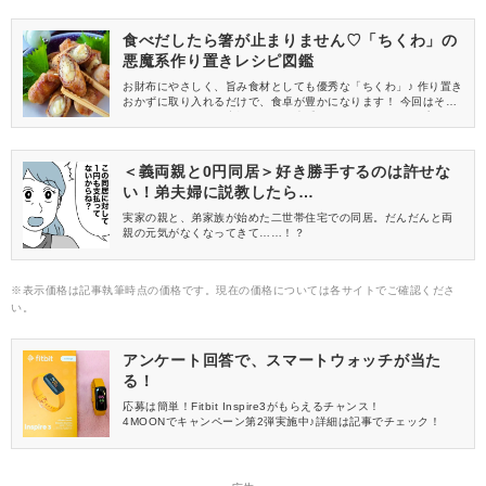
食べだしたら箸が止まりません♡「ちくわ」の
悪魔系作り置きレシピ図鑑
お財布にやさしく、旨み食材としても優秀な「ちくわ」♪ 作り置き
おかずに取り入れるだけで、食卓が豊かになります！ 今回はそん
なちくわを使った、家族好みの悪魔系レシピをピックアップしま
した♡
＜義両親と0円同居＞好き勝手するのは許せな
い！弟夫婦に説教したら…
実家の親と、弟家族が始めた二世帯住宅での同居。だんだんと両
親の元気がなくなってきて……！？
※表示価格は記事執筆時点の価格です。現在の価格については各サイトでご確認くださ
い。
アンケート回答で、スマートウォッチが当た
る！
応募は簡単！Fitbit Inspire3がもらえるチャンス！
4MOONでキャンペーン第2弾実施中♪詳細は記事でチェック！