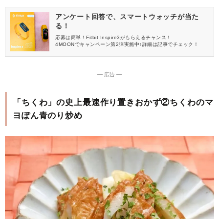
アンケート回答で、スマートウォッチが当た
る！
応募は簡単！Fitbit Inspire3がもらえるチャンス！
4MOONでキャンペーン第2弾実施中♪詳細は記事でチェック！
― 広告 ―
「ちくわ」の史上最速作り置きおかず②ちくわのマ
ヨぽん青のり炒め