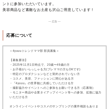
ントに参加いただいています。
美容商品など素敵なお土産も沢山ご用意しています！
― 広告 ―
応募について
＜4yuuuトレンドママ部 部員募集＞
【募集要項】
・2025年11月1日時点で、20歳〜49歳の方
・お子様がいらっしゃる方(プレママの方もOKです)
・特定のプロダクションなどと契約されていない方
・コスメ、美容、ファッションに関心がある方
・『4yuuu』の世界観に共感していただける方
・撮影協力やイベントへのご参加をお願いできる方（応募制）
・モニター商品や企業タイアップイベント等への参加、拡散に協力
いただける方
オンラインイベントやコスメのサンプリングの案件相談もありま