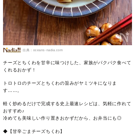
出典：oceans-nadia.com
チーズとちくわを甘辛に味つけした、家族がパクパク食べて
くれるおかず！
トロトロのチーズとちくわの旨みがヤミツキになりま
す……。
軽く炒めるだけで完成する史上最速レシピは、気軽に作れて
おすすめ♪
冷めても美味しい作り置きおかずだから、お弁当にも◎
◆【甘辛ごまチーズちくわ】