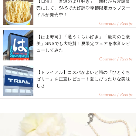
【日清】「普通のより好き」「頼むから常設販
売にして」SNSで大好評♡季節限定カップヌー
ドルが発売中！
Gourmet / Recipe
【はま寿司】「通うくらい好き」「最高のご褒
美」SNSでも大絶賛！夏限定フェアを本音レビ
ューしてみた
Gourmet / Recipe
【トライアル】コスパがよいと噂の「ひとくち
ゼリー」を正直レビュー！夏にぴったりな美味
しさ
Gourmet / Recipe