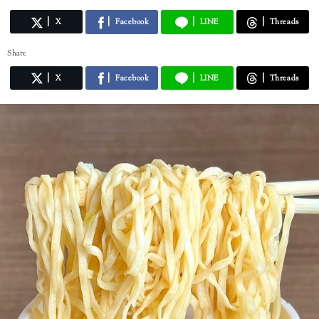
X
Facebook
LINE
Threads
Share
X
Facebook
LINE
Threads