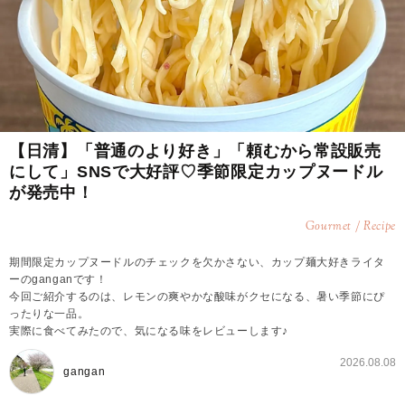
【日清】「普通のより好き」「頼むから常設販売
にして」SNSで大好評♡季節限定カップヌードル
が発売中！
Gourmet / Recipe
期間限定カップヌードルのチェックを欠かさない、カップ麺大好きライタ
ーのganganです！
今回ご紹介するのは、レモンの爽やかな酸味がクセになる、暑い季節にぴ
ったりな一品。
実際に食べてみたので、気になる味をレビューします♪
2026.08.08
gangan