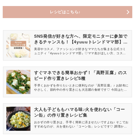
レシピはこちら♪
SNS発信が好きな方へ、限定モニターに参加で
きるチャンスも！【4yuuuトレンドママ部】部
員募集中
美容やコスメ、ファッションが好きなママたちが集まる公式コミ
ュニティ『4yuuuトレンドママ部』♡ママ友がほしい方、コスメサ
ンプルをお試ししてくれる方、美容やママ向けの情報を一緒に発
信してくれる方を募集しています！
すぐマネできる簡単おかず！「高野豆腐」のス
ピード作り置きレシピ5種
手早くおかずを作りたいときに便利なのが「高野豆腐」♪ お財布に
やさしく、節約中の作り置きにも大活躍の食材です♡ 今回はたく
さんのレシピの中から、ごはんが進むスピードメニューを集めま
した！
大人も子どももハマる味♪火を使わない「コー
ン缶」の作り置きレシピ集
おかずの作り置きは、手早く簡単に済ませたいですよね♪ そこでお
すすめなのが、火を使わない「コーン缶」レシピです♡ 調理から
片づけまでサクッとこなせるから、ぜひ試してみてくださいね！