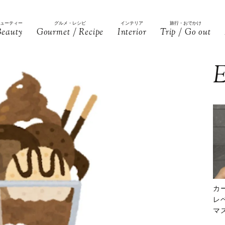
ビューティー
グルメ・レシピ
インテリア
旅行・おでかけ
Beauty
Gourmet / Recipe
Interior
Trip / Go out
E
カ
レ
マ
下