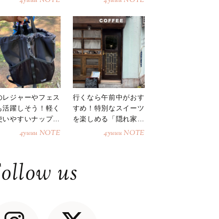
4yuuu NOTE
4yuuu NOTE
のレジャーやフェス
行くなら午前中がおす
も活躍しそう！軽く
すめ！特別なスイーツ
使いやすいナップサ
を楽しめる「隠れ家カ
ク
フェ」
4yuuu NOTE
4yuuu NOTE
ollow us