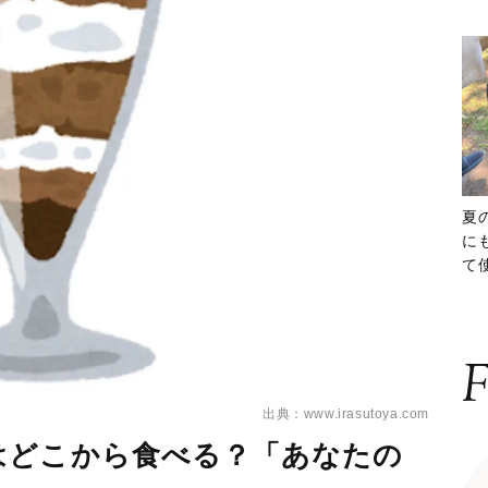
夏
に
て
ッ
F
出典：www.irasutoya.com
はどこから食べる？「あなたの