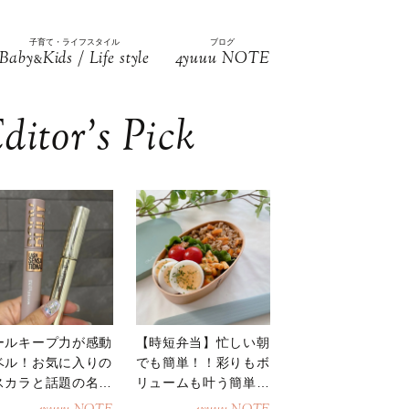
子育て・ライフスタイル
ブログ
Baby
Kids / Life style
4yuuu NOTE
&
ditor’s Pick
ールキープ力が感動
【時短弁当】忙しい朝
ベル！お気に入りの
でも簡単！！彩りもボ
スカラと話題の名品
リュームも叶う簡単そ
地
ぼろ弁当！