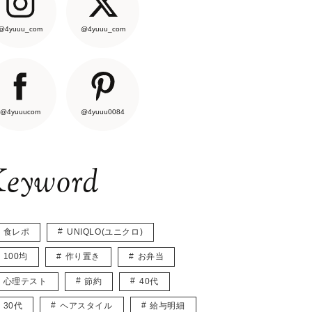
@4yuuu_com
@4yuuu_com
@4yuuucom
@4yuuu0084
eyword
食レポ
UNIQLO(ユニクロ)
100均
作り置き
お弁当
心理テスト
節約
40代
30代
ヘアスタイル
給与明細