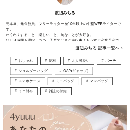
渡辺みちる
元本屋、元公務員。フリーライター歴10年以上の中堅WEBライターで
す。
わくわくすること、楽しいこと、旬なことが大好き。
ひとり時間も満喫しつつ、子育てはまだ進行中！もうすぐ卒業予定で
す。
渡辺みちる 記事一覧へ
主婦・ママ・大人女子のみなさんの毎日が、ちょっと楽しくなる記事を
お届けしていきます。
おしゃれ
便利
大人可愛い
ポーチ
ショルダーバッグ
GAP(ギャップ)
スマホケース
ミニバッグ
ママバッグ
ミニ財布
雑誌の付録