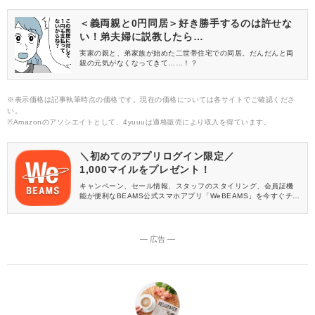
が登場します。
＜義両親と0円同居＞好き勝手するのは許せな
い！弟夫婦に説教したら…
実家の親と、弟家族が始めた二世帯住宅での同居。だんだんと両
親の元気がなくなってきて……！？
※表示価格は記事執筆時点の価格です。現在の価格については各サイトでご確認くださ
い。
※Amazonのアソシエイトとして、4yuuuは適格販売により収入を得ています。
＼初めてのアプリログイン限定／
1,000マイルをプレゼント！
キャンペーン、セール情報、スタッフのスタイリング、会員証機
能が便利なBEAMS公式スマホアプリ「WeBEAMS」を今すぐチェ
ック♪
― 広告 ―