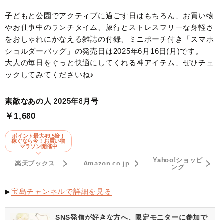
子どもと公園でアクティブに過ごす日はもちろん、お買い物
やお仕事中のランチタイム、旅行とストレスフリーな身軽さ
をおしゃれにかなえる雑誌の付録、ミニポーチ付き「スマホ
ショルダーバッグ」の発売日は2025年6月16日(月)です。
大人の毎日をぐっと快適にしてくれる神アイテム、ぜひチェ
ックしてみてくださいね♪
素敵なあの人 2025年8月号
￥1,680
ポイント最大49.5倍！
稼ぐなら今！お買い物
マラソン開催中
Yahoo!ショッピ
楽天ブックス
Amazon.co.jp
ング
▶
宝島チャンネルで詳細を見る
SNS発信が好きな方へ、限定モニターに参加で