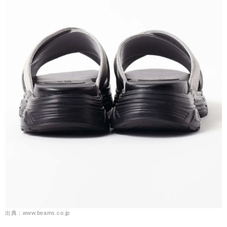
出典：www.beams.co.jp