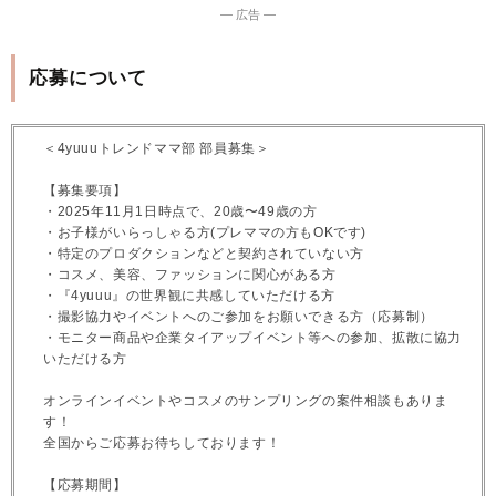
― 広告 ―
応募について
＜4yuuuトレンドママ部 部員募集＞
【募集要項】
・2025年11月1日時点で、20歳〜49歳の方
・お子様がいらっしゃる方(プレママの方もOKです)
・特定のプロダクションなどと契約されていない方
・コスメ、美容、ファッションに関心がある方
・『4yuuu』の世界観に共感していただける方
・撮影協力やイベントへのご参加をお願いできる方（応募制）
・モニター商品や企業タイアップイベント等への参加、拡散に協力
いただける方
オンラインイベントやコスメのサンプリングの案件相談もありま
す！
全国からご応募お待ちしております！
【応募期間】