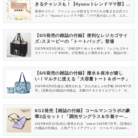
きるチャンスも！【4yuuuトレンドママ部】部
員募集中
美容やコスメ、ファッションが好きなママたちが集まる公式コミ
ュニティ『4yuuuトレンドママ部』♡ママ友がほしい方、コスメサ
ンプルをお試ししてくれる方、美容やママ向けの情報を一緒に発
信してくれる方を募集しています！
【6/5発売の雑誌の付録】便利なレジカゴサイ
ズ♪スヌーピーの「トートバッグ」登場
2025年6月5日(木)に「SNOOPY めっちゃBIG！！レジカゴサイ
ズトートバッグ BOOK」が宝島社より発売されます。雑誌の付録
は、実用性バツグンの大容量「トートバッグ」が登場。スヌーピ
ーたちが描かれた可愛いトップカバー付きで、たっぷりな大荷物
もすっきり持ち歩けます。
【6/6発売の雑誌の付録】撥水＆保冷が嬉し
い！マルチに使える「大容量トート＆ポーチ」
2025年6月6日(金)に発売される「大人のおしゃれ手帖 2025年7月
号」(宝島社)の雑誌の付録は、京都のテキスタイルブランド「SO
U・SO(ソウ・ソウ)」から「大容量トート＆ポーチ」豪華2点セッ
トが登場します！撥水加工＆保冷仕様で、おしゃれを妥協したく
ない梅雨シーズンの味方にぴったりです♡
6/12発売【雑誌の付録】コールマンコラボの豪
華2点セット！「調光サングラス＆巾着ケー
ス」
2025年6月12日(木)に発売される「sweet 2025年7月号」(宝島社)
の雑誌の付録は、人気アウトドアブランド・コールマン(Coleman)
とコラボ！園の送迎や、近所の公園、夕方の買い物など、ちょっ
とそこまでがもっと快適になる「調光サングラス＆巾着ケース」