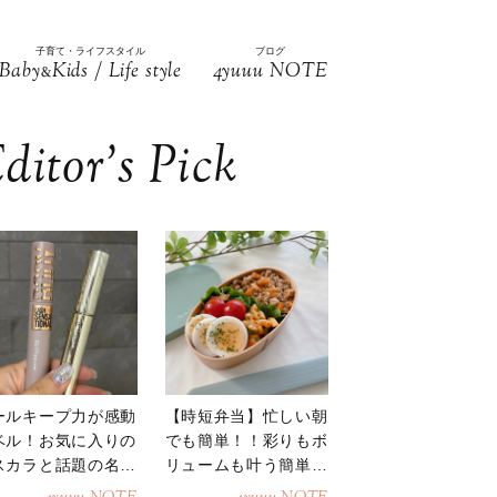
子育て・ライフスタイル
ブログ
Baby
Kids / Life style
4yuuu NOTE
&
ditor’s Pick
ールキープ力が感動
【時短弁当】忙しい朝
ベル！お気に入りの
でも簡単！！彩りもボ
スカラと話題の名品
リュームも叶う簡単そ
地
ぼろ弁当！