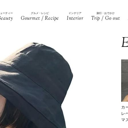
ビューティー
グルメ・レシピ
インテリア
旅行・おでかけ
Beauty
Gourmet / Recipe
Interior
Trip / Go out
E
カ
レ
マ
下