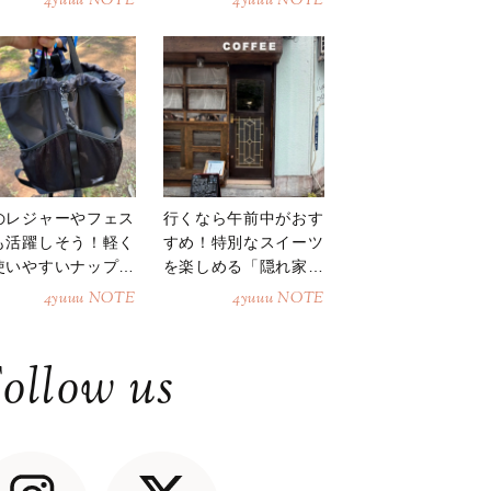
4yuuu NOTE
4yuuu NOTE
のレジャーやフェス
行くなら午前中がおす
も活躍しそう！軽く
すめ！特別なスイーツ
使いやすいナップサ
を楽しめる「隠れ家カ
ク
フェ」
4yuuu NOTE
4yuuu NOTE
ollow us