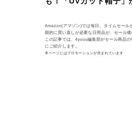
も！「UVカット帽子」が
Amazon(アマゾン)では毎日、タイムセ
期的に買い直しが必要な日用品が、セール価
この記事では、4yuuu編集部がセール商品
にご紹介します。
本ページにはプロモーションが含まれています