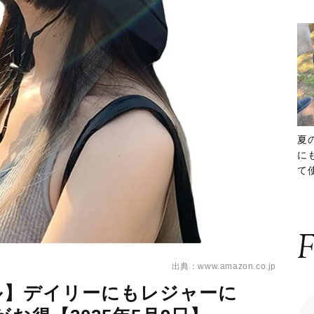
夏
に
て
ッ
F
出典：www.amazon.co.jp
ール】デイリーにもレジャーに