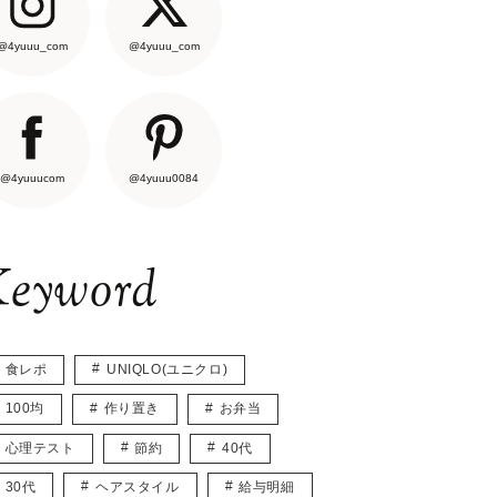
@4yuuu_com
@4yuuu_com
@4yuuucom
@4yuuu0084
eyword
食レポ
UNIQLO(ユニクロ)
100均
作り置き
お弁当
心理テスト
節約
40代
30代
ヘアスタイル
給与明細