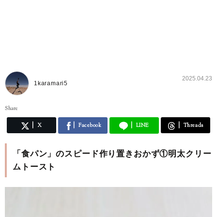
2025.04.23
1karamari5
Share
X
Facebook
LINE
Threads
「食パン」のスピード作り置きおかず①明太クリー
ムトースト