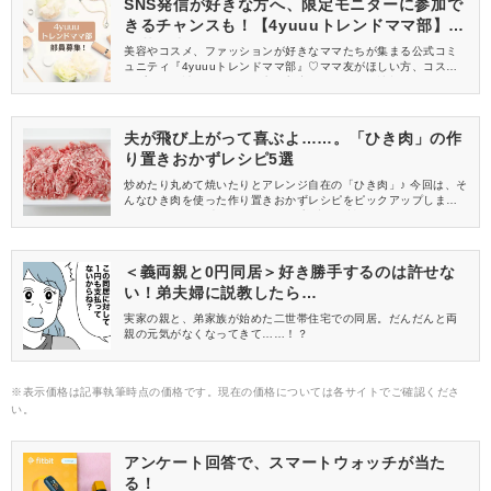
SNS発信が好きな方へ、限定モニターに参加で
きるチャンスも！【4yuuuトレンドママ部】部
員募集中
美容やコスメ、ファッションが好きなママたちが集まる公式コミ
ュニティ『4yuuuトレンドママ部』♡ママ友がほしい方、コスメサ
ンプルをお試ししてくれる方、美容やママ向けの情報を一緒に発
信してくれる方を募集しています！
夫が飛び上がって喜ぶよ……。「ひき肉」の作
り置きおかずレシピ5選
炒めたり丸めて焼いたりとアレンジ自在の「ひき肉」♪ 今回は、そ
んなひき肉を使った作り置きおかずレシピをピックアップしまし
た！ 毎日頑張る夫のために、ぜひ美味しい料理をマスターしてく
ださいね♡
＜義両親と0円同居＞好き勝手するのは許せな
い！弟夫婦に説教したら…
実家の親と、弟家族が始めた二世帯住宅での同居。だんだんと両
親の元気がなくなってきて……！？
※表示価格は記事執筆時点の価格です。現在の価格については各サイトでご確認くださ
い。
アンケート回答で、スマートウォッチが当た
る！