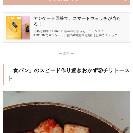
アンケート回答で、スマートウォッチが当た
る！
応募は簡単！Fitbit Inspire3がもらえるチャンス！
4MOONでキャンペーン第2弾実施中♪詳細は記事でチェック！
― 広告 ―
「食パン」のスピード作り置きおかず②チリトース
ト