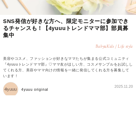
SNS発信が好きな方へ、限定モニターに参加でき
るチャンスも！【4yuuuトレンドママ部】部員募
集中
Baby
Kids / Life style
&
美容やコスメ、ファッションが好きなママたちが集まる公式コミュニティ
『4yuuuトレンドママ部』♡ママ友がほしい方、コスメサンプルをお試しし
てくれる方、美容やママ向けの情報を一緒に発信してくれる方を募集して
います！
2025.11.20
4yuuu original
4yuuuトレンドママ部とは