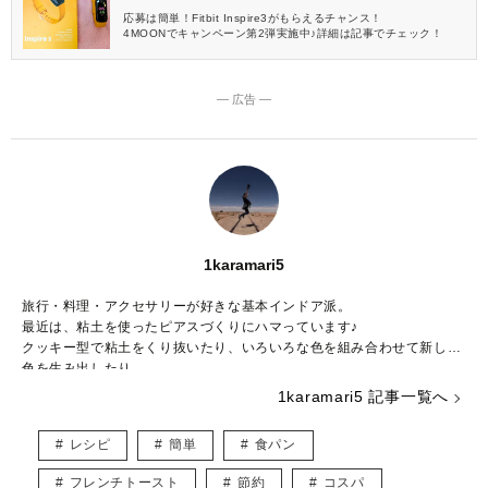
応募は簡単！Fitbit Inspire3がもらえるチャンス！
4MOONでキャンペーン第2弾実施中♪詳細は記事でチェック！
― 広告 ―
1karamari5
旅行・料理・アクセサリーが好きな基本インドア派。
最近は、粘土を使ったピアスづくりにハマっています♪
クッキー型で粘土をくり抜いたり、いろいろな色を組み合わせて新しい
色を生み出したり……。
粘土の世界は奥が深く、アイデアがつきません。
1karamari5 記事一覧へ
食べることも大好きで、旅先で出会った料理を再現して、自宅で旅行気
分を味わうこともしばしば♡
レシピ
簡単
食パン
調理師としての経験を活かして、思わず作ってみたくなるような料理の
記事を発信していきます！
フレンチトースト
節約
コスパ