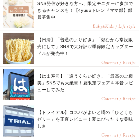
SNS発信が好きな方へ、限定モニターに参加で
きるチャンスも！【4yuuuトレンドママ部】部
員募集中
Baby
Kids / Life style
&
【日清】「普通のより好き」「頼むから常設販
売にして」SNSで大好評♡季節限定カップヌー
ドルが発売中！
Gourmet / Recipe
【はま寿司】「通うくらい好き」「最高のご褒
美」SNSでも大絶賛！夏限定フェアを本音レビ
ューしてみた
Gourmet / Recipe
【トライアル】コスパがよいと噂の「ひとくち
ゼリー」を正直レビュー！夏にぴったりな美味
しさ
Gourmet / Recipe