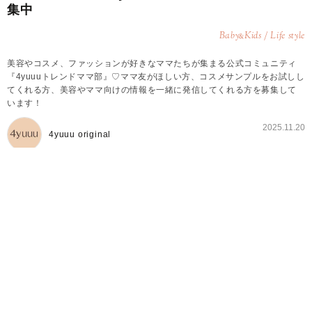
集中
Baby
Kids / Life style
&
美容やコスメ、ファッションが好きなママたちが集まる公式コミュニティ
『4yuuuトレンドママ部』♡ママ友がほしい方、コスメサンプルをお試しし
てくれる方、美容やママ向けの情報を一緒に発信してくれる方を募集して
います！
2025.11.20
4yuuu original
4yuuuトレンドママ部とは