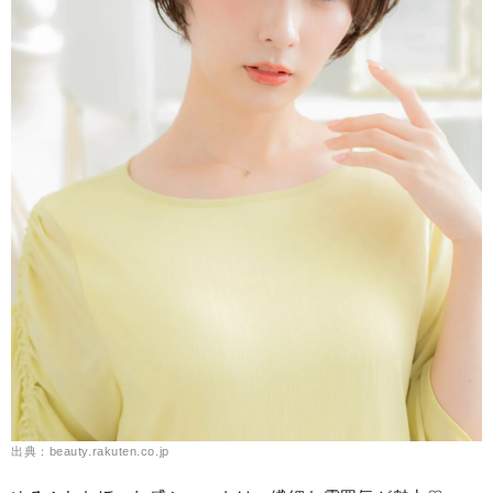
出典：beauty.rakuten.co.jp