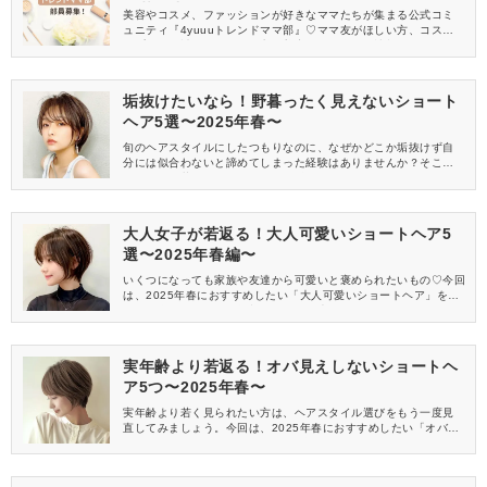
員募集中
美容やコスメ、ファッションが好きなママたちが集まる公式コミ
ュニティ『4yuuuトレンドママ部』♡ママ友がほしい方、コスメサ
ンプルをお試ししてくれる方、美容やママ向けの情報を一緒に発
信してくれる方を募集しています！
垢抜けたいなら！野暮ったく見えないショート
ヘア5選〜2025年春〜
旬のヘアスタイルにしたつもりなのに、なぜかどこか垢抜けず自
分には似合わないと諦めてしまった経験はありませんか？そこで
今回は、野暮ったく見えない2025年春おすすめのショートヘアを
5つまとめてみました♪
大人女子が若返る！大人可愛いショートヘア5
選〜2025年春編〜
いくつになっても家族や友達から可愛いと褒められたいもの♡今回
は、2025年春におすすめしたい「大人可愛いショートヘア」を5
つご紹介します見た目年齢が気になる大人女子や、旦那ウケを狙
う方は必見です！
実年齢より若返る！オバ見えしないショートヘ
ア5つ〜2025年春〜
実年齢より若く見られたい方は、ヘアスタイル選びをもう一度見
直してみましょう。今回は、2025年春におすすめしたい「オバ見
えしないショートヘア」を5つご紹介します。