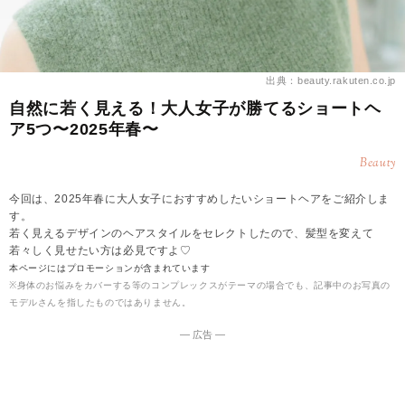
出典：beauty.rakuten.co.jp
自然に若く見える！大人女子が勝てるショートヘ
ア5つ〜2025年春〜
Beauty
今回は、2025年春に大人女子におすすめしたいショートヘアをご紹介しま
す。
若く見えるデザインのヘアスタイルをセレクトしたので、髪型を変えて
若々しく見せたい方は必見ですよ♡
本ページにはプロモーションが含まれています
※身体のお悩みをカバーする等のコンプレックスがテーマの場合でも、記事中のお写真の
モデルさんを指したものではありません。
― 広告 ―