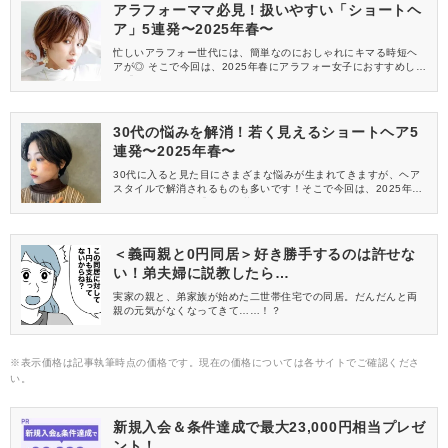
アラフォーママ必見！扱いやすい「ショートヘ
ア」5連発〜2025年春〜
忙しいアラフォー世代には、簡単なのにおしゃれにキマる時短ヘ
アが◎ そこで今回は、2025年春にアラフォー女子におすすめした
い「扱いやすいショートヘア」を5つまとめてみました。
30代の悩みを解消！若く見えるショートヘア5
連発〜2025年春〜
30代に入ると見た目にさまざまな悩みが生まれてきますが、ヘア
スタイルで解消されるものも多いです！そこで今回は、2025年春
におすすめしたい「30代が若く見えるショートヘア」を5つご紹介
します。
＜義両親と0円同居＞好き勝手するのは許せな
い！弟夫婦に説教したら…
実家の親と、弟家族が始めた二世帯住宅での同居。だんだんと両
親の元気がなくなってきて……！？
※表示価格は記事執筆時点の価格です。現在の価格については各サイトでご確認くださ
い。
新規入会＆条件達成で最大23,000円相当プレゼ
ント！