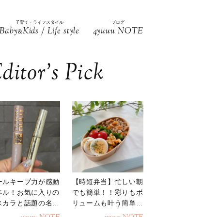
子育て・ライフスタイル
ブログ
Baby
Kids / Life style
4yuuu NOTE
&
ditor’s Pick
ールキープ力が感動
【時短弁当】忙しい朝
ベル！お気に入りの
でも簡単！！彩りもボ
スカラと話題の名品
リュームも叶う簡単そ
地
ぼろ弁当！