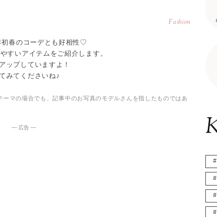
Fashion
年初春のコーデとも好相性♡
せやすいアイテムをご紹介します。
アップしていますよ！
てみてくださいね♪
テーマの場合でも、記事中のお写真のモデルさんを指したものではあ
K
― 広告 ―