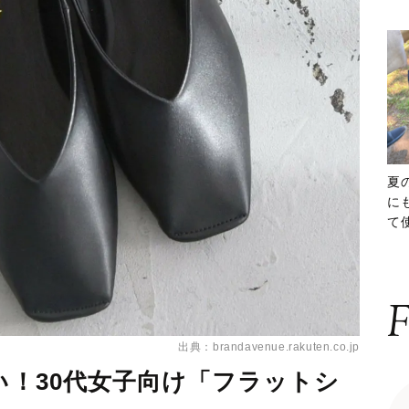
夏
に
て
ッ
F
出典：brandavenue.rakuten.co.jp
たい！30代女子向け「フラットシ