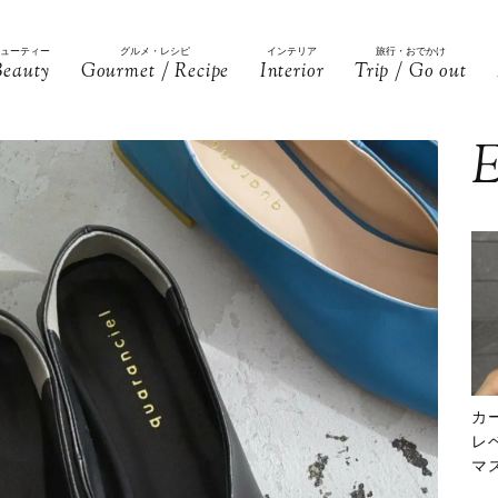
ビューティー
グルメ・レシピ
インテリア
旅行・おでかけ
Beauty
Gourmet / Recipe
Interior
Trip / Go out
E
カ
レ
マ
下