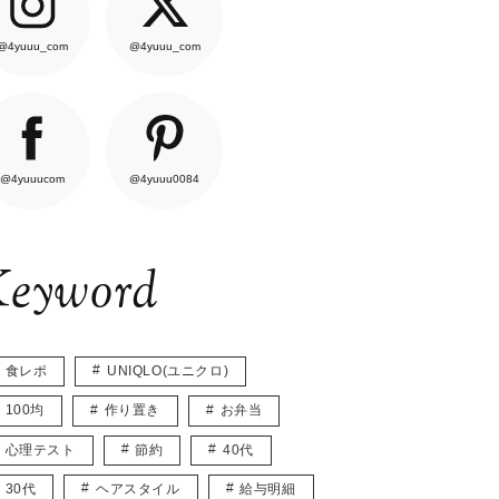
@4yuuu_com
@4yuuu_com
@4yuuucom
@4yuuu0084
eyword
食レポ
UNIQLO(ユニクロ)
100均
作り置き
お弁当
心理テスト
節約
40代
30代
ヘアスタイル
給与明細