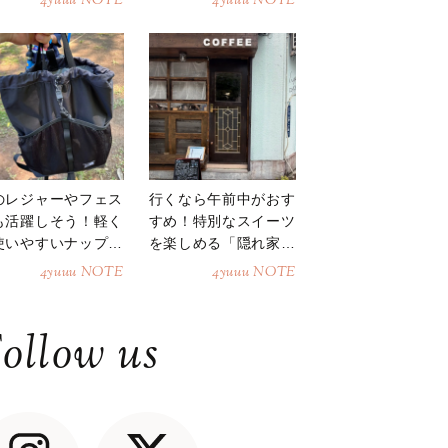
4yuuu NOTE
4yuuu NOTE
のレジャーやフェス
行くなら午前中がおす
も活躍しそう！軽く
すめ！特別なスイーツ
使いやすいナップサ
を楽しめる「隠れ家カ
ク
フェ」
4yuuu NOTE
4yuuu NOTE
ollow us