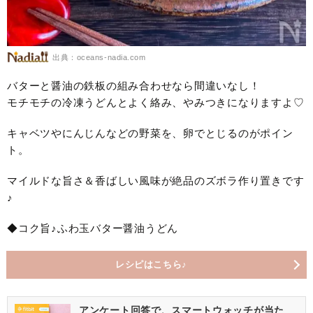
出典：oceans-nadia.com
バターと醤油の鉄板の組み合わせなら間違いなし！
モチモチの冷凍うどんとよく絡み、やみつきになりますよ♡
キャベツやにんじんなどの野菜を、卵でとじるのがポイン
ト。
マイルドな旨さ＆香ばしい風味が絶品のズボラ作り置きです
♪
◆コク旨♪ふわ玉バター醤油うどん
レシピはこちら♪
アンケート回答で、スマートウォッチが当た