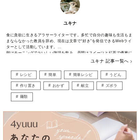
ユキナ
食に貪欲に生きるアラサーライターです。多忙で自分の趣味も生活もま
まならなかった教員を辞め、現在は文章で“好き”を発信できるWebライ
ターとして活動しています。
朝はモーニングでおいしい珈琲を飲み、昼間はスイーツと紅茶で優雅に
過ごし、夜はお酒とおつまみを食べる1日が何よりも幸せです♪
ユキナ 記事一覧へ
おいしい物だけでお腹を満たしたい私だからこそお届けできる情報を発
信していきます！
レシピ
簡単
簡単レシピ
うどん
作り置き
おかず
献立
ズボラ
麺類