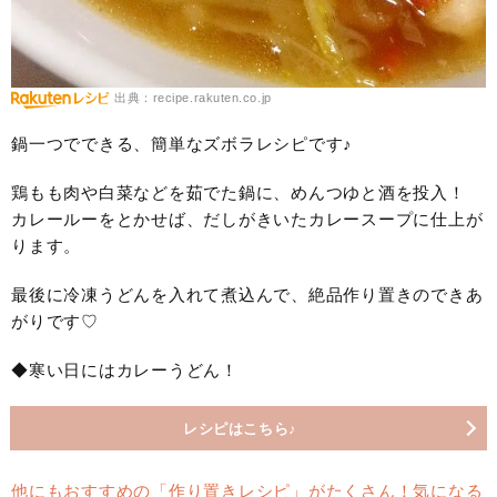
出典：recipe.rakuten.co.jp
鍋一つでできる、簡単なズボラレシピです♪
鶏もも肉や白菜などを茹でた鍋に、めんつゆと酒を投入！
カレールーをとかせば、だしがきいたカレースープに仕上が
ります。
最後に冷凍うどんを入れて煮込んで、絶品作り置きのできあ
がりです♡
◆寒い日にはカレーうどん！
レシピはこちら♪
他にもおすすめの「作り置きレシピ」がたくさん！気になる