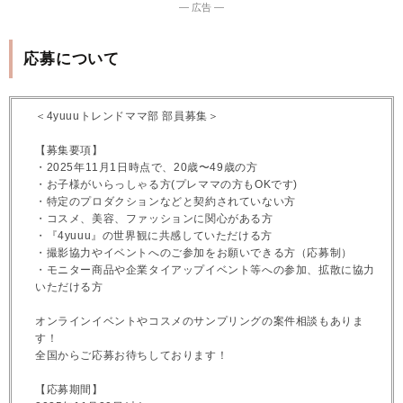
― 広告 ―
応募について
＜4yuuuトレンドママ部 部員募集＞
【募集要項】
・2025年11月1日時点で、20歳〜49歳の方
・お子様がいらっしゃる方(プレママの方もOKです)
・特定のプロダクションなどと契約されていない方
・コスメ、美容、ファッションに関心がある方
・『4yuuu』の世界観に共感していただける方
・撮影協力やイベントへのご参加をお願いできる方（応募制）
・モニター商品や企業タイアップイベント等への参加、拡散に協力
いただける方
オンラインイベントやコスメのサンプリングの案件相談もありま
す！
全国からご応募お待ちしております！
【応募期間】