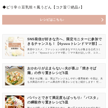
◆ピリ辛☆豆乳坦々風うどん【コク旨♡絶品♪】
レシピはこちら♪
SNS発信が好きな方へ、限定モニターに参加で
きるチャンスも！【4yuuuトレンドママ部】部
員募集中
美容やコスメ、ファッションが好きなママたちが集まる公式コミ
ュニティ『4yuuuトレンドママ部』♡ママ友がほしい方、コスメサ
ンプルをお試ししてくれる方、美容やママ向けの情報を一緒に発
信してくれる方を募集しています！
おかわりが止まらない♪夫が喜ぶ「焼きそば
麺」の作り置きレシピ5皿
「焼きそば麺」は、実はアレンジもしやすい優秀食材♪ 今回は、夫
も大満足のボリューム満点作り置きレシピをご紹介します！ 忙し
い毎日にも、ストックのおかずがあると心強い味方になってくれ
るはずです♡
パパッとできて満足度もばっちり♪「パスタ」
の瞬殺作り置きレシピ5皿
腹ペコで帰ってくる家族のために、食べ応えのあるおかずを作り