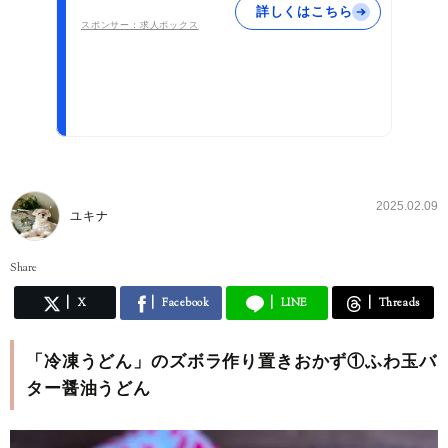
詳しくはこちら
スポンサー：求人ボックス
2025.02.09
ユキナ
Share
X
Facebook
LINE
Threads
「冷凍うどん」のズボラ作り置きおかず①ふわ玉バ
ター醤油うどん