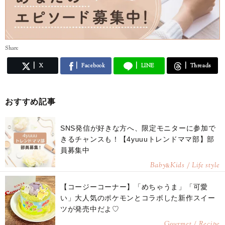
Share
X
Facebook
LINE
Threads
おすすめ記事
SNS発信が好きな方へ、限定モニターに参加で
きるチャンスも！【4yuuuトレンドママ部】部
員募集中
Baby
Kids / Life style
&
【コージーコーナー】「めちゃうま」「可愛
い」大人気のポケモンとコラボした新作スイー
ツが発売中だよ♡
Gourmet / Recipe