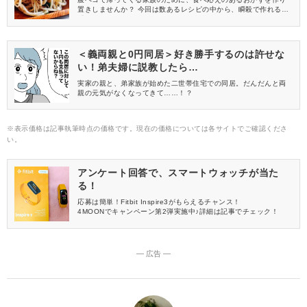
置きしませんか？ 今回は数あるレシピの中から、瞬殺で作れる
「パスタ」メニューをまとめました！ どれも簡単にマネできるの
で、いろんな献立に合わせてみてくださいね♡
＜義両親と0円同居＞好き勝手するのは許せな
い！弟夫婦に説教したら…
実家の親と、弟家族が始めた二世帯住宅での同居。だんだんと両
親の元気がなくなってきて……！？
※表示価格は記事執筆時点の価格です。現在の価格については各サイトでご確認くださ
い。
アンケート回答で、スマートウォッチが当た
る！
応募は簡単！Fitbit Inspire3がもらえるチャンス！
4MOONでキャンペーン第2弾実施中♪詳細は記事でチェック！
― 広告 ―