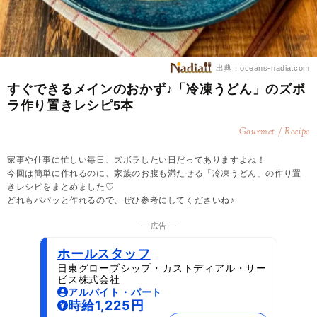
出典：oceans-nadia.com
すぐできるメインのおかず♪「冷凍うどん」のズボ
ラ作り置きレシピ5本
Gourmet / Recipe
家事や仕事に忙しい毎日、ズボラしたい日だってありますよね！
今回は簡単に作れるのに、家族のお腹も満たせる「冷凍うどん」の作り置
きレシピをまとめました♡
どれもパパッと作れるので、ぜひ参考にしてくださいね♪
― 広告 ―
ホールスタッフ
日東グローブシップ・カストディアル・サー
ビス株式会社
アルバイト・パート
時給1,225円