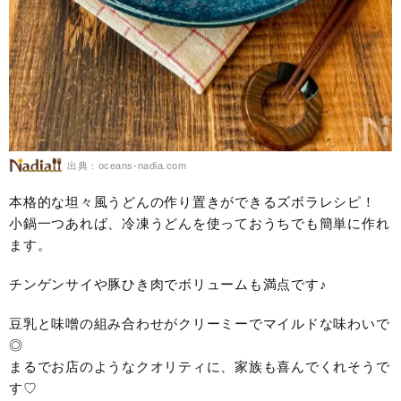
出典：oceans-nadia.com
本格的な坦々風うどんの作り置きができるズボラレシピ！
小鍋一つあれば、冷凍うどんを使っておうちでも簡単に作れ
ます。
チンゲンサイや豚ひき肉でボリュームも満点です♪
豆乳と味噌の組み合わせがクリーミーでマイルドな味わいで
◎
まるでお店のようなクオリティに、家族も喜んでくれそうで
す♡