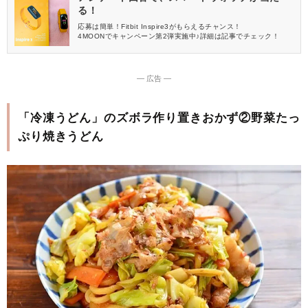
る！
応募は簡単！Fitbit Inspire3がもらえるチャンス！
4MOONでキャンペーン第2弾実施中♪詳細は記事でチェック！
― 広告 ―
「冷凍うどん」のズボラ作り置きおかず②野菜たっ
ぷり焼きうどん