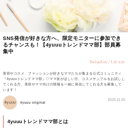
SNS発信が好きな方へ、限定モニターに参加でき
るチャンスも！【4yuuuトレンドママ部】部員募
集中
Baby
Kids / Life style
&
美容やコスメ、ファッションが好きなママたちが集まる公式コミュニティ
『4yuuuトレンドママ部』♡ママ友がほしい方、コスメサンプルをお試しし
てくれる方、美容やママ向けの情報を一緒に発信してくれる方を募集して
います！
2025.11.20
4yuuu original
4yuuuトレンドママ部とは