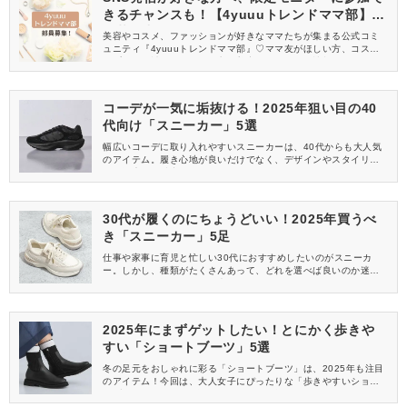
きるチャンスも！【4yuuuトレンドママ部】部
員募集中
美容やコスメ、ファッションが好きなママたちが集まる公式コミ
ュニティ『4yuuuトレンドママ部』♡ママ友がほしい方、コスメサ
ンプルをお試ししてくれる方、美容やママ向けの情報を一緒に発
信してくれる方を募集しています！
コーデが一気に垢抜ける！2025年狙い目の40
代向け「スニーカー」5選
幅広いコーデに取り入れやすいスニーカーは、40代からも大人気
のアイテム。履き心地が良いだけでなく、デザインやスタイリン
グの幅広さも魅力です♡今回は、2025年におすすめのスニーカー
をご紹介！40代に似合うアイテムを厳選したので、ぜひゲットし
てくださいね。
30代が履くのにちょうどいい！2025年買うべ
き「スニーカー」5足
仕事や家事に育児と忙しい30代におすすめしたいのがスニーカ
ー。しかし、種類がたくさんあって、どれを選べば良いのか迷い
ませんか？そこで今回は、大人女子におすすめのアイテムを5つピ
ックアップ！おしゃれと実用性を兼ねたスニーカーを2025年にゲ
ットしてみてくださいね。
2025年にまずゲットしたい！とにかく歩きや
すい「ショートブーツ」5選
冬の足元をおしゃれに彩る「ショートブーツ」は、2025年も注目
のアイテム！今回は、大人女子にぴったりな「歩きやすいショー
トブーツ」を5つご紹介します♡ぜひ最後までチェックして、お気
に入りの一足を見つけてくださいね。