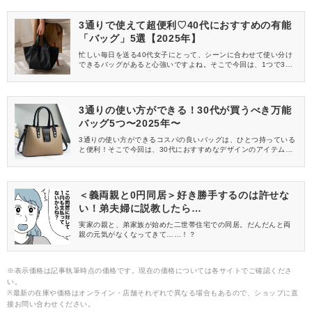
3通りで使えて超便利♡40代におすすめの有能
「バッグ」5選【2025年】
忙しい毎日を送る40代女子にとって、シーンに合わせて使い分け
できるバッグがあると心強いですよね。そこで今回は、1つで3通
りの使い方ができる「3WAYバッグ」をご紹介します♡数ある中か
ら、実用性とおしゃれを両立したアイテムを厳選！ぜひ2025年の
ワードローブに取り入れてみてくださいね。
3通りの使い方ができる！30代が買うべき万能
バッグ5つ〜2025年〜
3通りの使い方ができるコスパの良いバッグは、ひとつ持っている
と便利！そこで今回は、30代におすすめなデザインのアイテムを5
つ紹介します♪仕事や休日のおでかけにもぴったりなものを厳選し
ています。2025年は、多機能なバッグでおしゃれを楽しんでみて
ください♡
＜義両親と0円同居＞好き勝手するのは許せな
い！弟夫婦に説教したら…
実家の親と、弟家族が始めた二世帯住宅での同居。だんだんと両
親の元気がなくなってきて……！？
※表示価格は記事執筆時点の価格です。現在の価格については各サイトでご確認くださ
い。
※最新の在庫や価格はオンライン・店舗それぞれで異なる場合もあるので、ショップに直
接お問い合わせください。