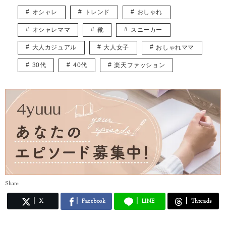
オシャレ
トレンド
おしゃれ
オシャレママ
靴
スニーカー
大人カジュアル
大人女子
おしゃれママ
30代
40代
楽天ファッション
Share
X
Facebook
LINE
Threads