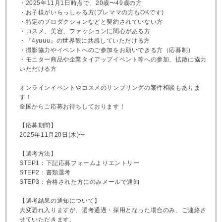
・2025年11月1日時点で、20歳〜49歳の方
・お子様がいらっしゃる方(プレママの方もOKです)
・特定のプロダクションなどと契約されていない方
・コスメ、美容、ファッションに関心がある方
・『4yuuu』の世界観に共感していただける方
・撮影協力やイベントへのご参加をお願いできる方（応募制）
・モニター商品や企業タイアップイベント等への参加、拡散に協力
いただける方
オンラインイベントやコスメのサンプリングの案件相談もありま
す！
全国からご応募お待ちしております！
【応募期間】
2025年11月20日(木)〜
【選考方法】
STEP1：下記応募フォームよりエントリー
STEP2：書類選考
STEP3：合格された方にのみメールで通知
【選考結果の通知について】
大変恐れ入りますが、選考通過・採用となった場合のみ、ご連絡さ
せていただきます。