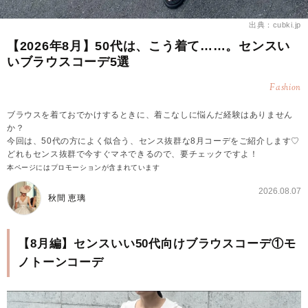
出典：cubki.jp
【2026年8月】50代は、こう着て……。センスい
いブラウスコーデ5選
Fashion
ブラウスを着ておでかけするときに、着こなしに悩んだ経験はありません
か？
今回は、50代の方によく似合う、センス抜群な8月コーデをご紹介します♡
どれもセンス抜群で今すぐマネできるので、要チェックですよ！
本ページにはプロモーションが含まれています
2026.08.07
秋間 恵璃
【8月編】センスいい50代向けブラウスコーデ①モ
ノトーンコーデ