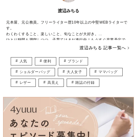
渡辺みちる
元本屋、元公務員。フリーライター歴10年以上の中堅WEBライターで
す。
わくわくすること、楽しいこと、旬なことが大好き。
ひとり時間も満喫しつつ、子育てはまだ進行中！もうすぐ卒業予定で
す。
渡辺みちる 記事一覧へ
主婦・ママ・大人女子のみなさんの毎日が、ちょっと楽しくなる記事を
お届けしていきます。
人気
便利
ブランド
ショルダーバッグ
大人女子
ママバッグ
レザー
高見え
雑誌の付録