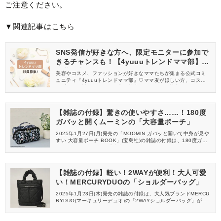
ご注意ください。
▼関連記事はこちら
SNS発信が好きな方へ、限定モニターに参加で
きるチャンスも！【4yuuuトレンドママ部】部
員募集中
美容やコスメ、ファッションが好きなママたちが集まる公式コミ
ュニティ『4yuuuトレンドママ部』♡ママ友がほしい方、コスメサ
ンプルをお試ししてくれる方、美容やママ向けの情報を一緒に発
信してくれる方を募集しています！
【雑誌の付録】驚きの使いやすさ……！180度
ガバッと開くムーミンの「大容量ポーチ」
2025年1月27日(月)発売の「MOOMIN ガバッと開いて中身が見や
すい 大容量ポーチ BOOK」(宝島社)の雑誌の付録は、180度ガバ
ッと開いて使いやすい「大容量ポーチ」が登場します。ムーミン
と仲間たちを描いた華やかなボタニカル柄は、見るだけで楽しい
気分に♪
【雑誌の付録】軽い！2WAYが便利！大人可愛
い！MERCURYDUOの「ショルダーバッグ」
2025年1月23日(木)発売の雑誌の付録は、大人気ブランドMERCU
RYDUO(マーキュリーデュオ)の「2WAYショルダーバッグ」が登
場です♪便利な2WAY仕様にブランドらしい華やかさを加えた大人
可愛いデザインは、どんなスタイルとも好相性。毎日のお出かけ