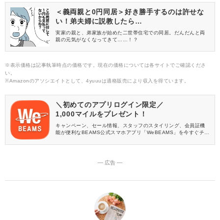
に大活躍してくれます。
＜義両親と0円同居＞好き勝手するのは許せな
い！弟夫婦に説教したら…
実家の親と、弟家族が始めた二世帯住宅での同居。だんだんと両
親の元気がなくなってきて……！？
※表示価格は記事執筆時点の価格です。現在の価格については各サイトでご確認くださ
い。
※Amazonのアソシエイトとして、4yuuuは適格販売により収入を得ています。
＼初めてのアプリログイン限定／
1,000マイルをプレゼント！
キャンペーン、セール情報、スタッフのスタイリング、会員証機
能が便利なBEAMS公式スマホアプリ「WeBEAMS」を今すぐチェ
ック♪
― 広告 ―