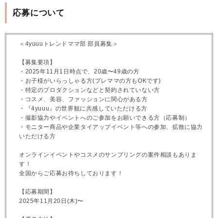
応募について
＜4yuuuトレンドママ部 部員募集＞
【募集要項】
・2025年11月1日時点で、20歳〜49歳の方
・お子様がいらっしゃる方(プレママの方もOKです)
・特定のプロダクションなどと契約されていない方
・コスメ、美容、ファッションに関心がある方
・『4yuuu』の世界観に共感していただける方
・撮影協力やイベントへのご参加をお願いできる方（応募制）
・モニター商品や企業タイアップイベント等への参加、拡散に協力
いただける方
オンラインイベントやコスメのサンプリングの案件相談もありま
す！
全国からご応募お待ちしております！
【応募期間】
2025年11月20日(木)〜