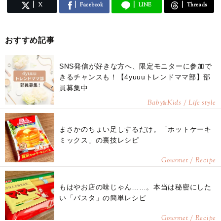
X
Facebook
LINE
Threads
おすすめ記事
SNS発信が好きな方へ、限定モニターに参加で
きるチャンスも！【4yuuuトレンドママ部】部
員募集中
Baby
Kids / Life style
&
まさかのちょい足しするだけ。「ホットケーキ
ミックス」の裏技レシピ
Gourmet / Recipe
もはやお店の味じゃん……。本当は秘密にした
い「パスタ」の簡単レシピ
Gourmet / Recipe