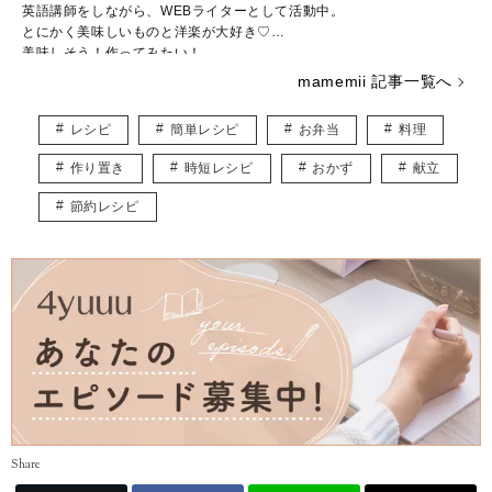
英語講師をしながら、WEBライターとして活動中。
とにかく美味しいものと洋楽が大好き♡
美味しそう！作ってみたい！
そんなワクワクするレシピ記事をお届けします♪
mamemii 記事一覧へ
レシピ
簡単レシピ
お弁当
料理
作り置き
時短レシピ
おかず
献立
節約レシピ
Share