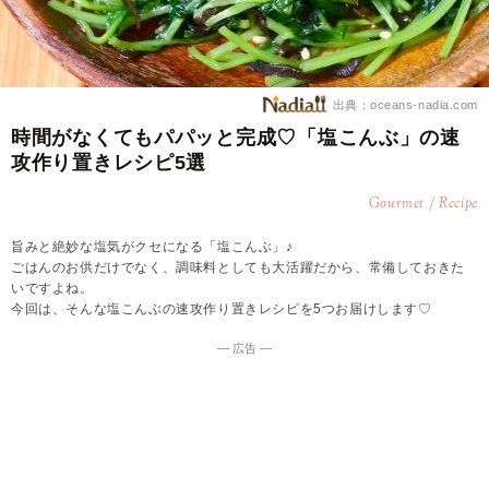
出典：oceans-nadia.com
時間がなくてもパパッと完成♡「塩こんぶ」の速
攻作り置きレシピ5選
Gourmet / Recipe
旨みと絶妙な塩気がクセになる「塩こんぶ」♪
ごはんのお供だけでなく、調味料としても大活躍だから、常備しておきた
いですよね。
今回は、そんな塩こんぶの速攻作り置きレシピを5つお届けします♡
― 広告 ―