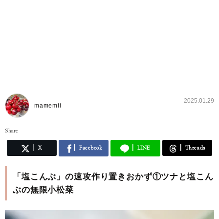
2025.01.29
mamemii
Share
X
Facebook
LINE
Threads
「塩こんぶ」の速攻作り置きおかず①ツナと塩こん
ぶの無限小松菜