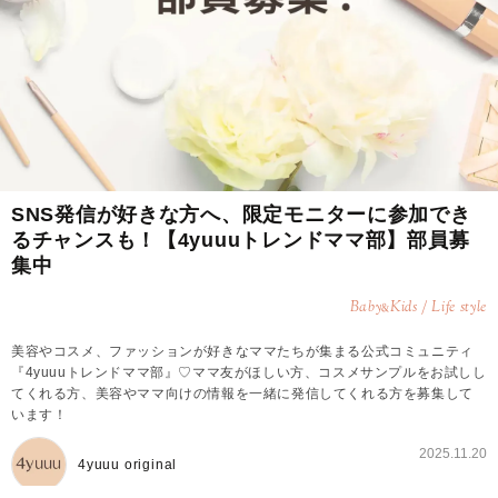
SNS発信が好きな方へ、限定モニターに参加でき
るチャンスも！【4yuuuトレンドママ部】部員募
集中
Baby
Kids / Life style
&
美容やコスメ、ファッションが好きなママたちが集まる公式コミュニティ
『4yuuuトレンドママ部』♡ママ友がほしい方、コスメサンプルをお試しし
てくれる方、美容やママ向けの情報を一緒に発信してくれる方を募集して
います！
2025.11.20
4yuuu original