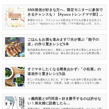
SNS発信が好きな方へ、限定モニターに参加で
きるチャンスも！【4yuuuトレンドママ部】部
員募集中
美容やコスメ、ファッションが好きなママたちが集まる公式コミ
ュニティ『4yuuuトレンドママ部』♡ママ友がほしい方、コスメサ
ンプルをお試ししてくれる方、美容やママ向けの情報を一緒に発
信してくれる方を募集しています！
ごはんもお酒も進みます♡夫が喜ぶ「餃子の
皮」の作り置きレシピ5本
毎日頑張る夫のために、美味しいおかずを作り置きしませんか？
「餃子の皮」を活用すれば、味も見た目もばっちりな料理が簡単
に作れますよ♪ お手軽レシピをセレクトしたので、献立に取り入れ
てみてくださいね！
すぐマネしたくなる簡単おかず♪「小松菜」の
速攻作り置きレシピ5品
忙しい日も疲れたときにも、すぐ食べられる作り置きは心強い味
方ですよね♡ 今回は「小松菜」を使った速攻レシピを5つご紹介し
ます！ すぐに作れる手軽さも、ごはんに合う美味しさも譲れない
方必見です♪
＜義両親と0円同居＞好き勝手するのは許せな
い！弟夫婦に説教したら…
実家の親と、弟家族が始めた二世帯住宅での同居。だんだんと両