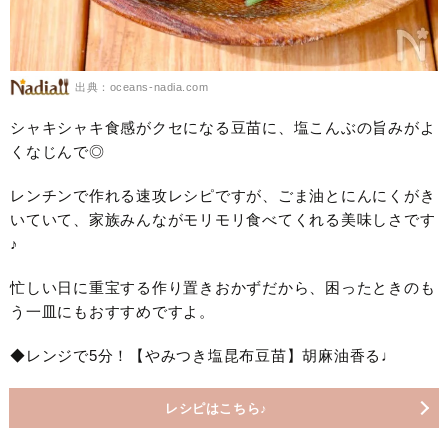
出典：oceans-nadia.com
シャキシャキ食感がクセになる豆苗に、塩こんぶの旨みがよ
くなじんで◎
レンチンで作れる速攻レシピですが、ごま油とにんにくがき
いていて、家族みんながモリモリ食べてくれる美味しさです
♪
忙しい日に重宝する作り置きおかずだから、困ったときのも
う一皿にもおすすめですよ。
◆レンジで5分！【やみつき塩昆布豆苗】胡麻油香る♩
レシピはこちら♪