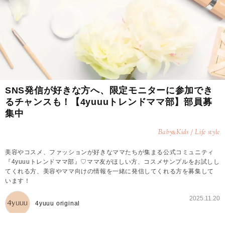
SNS発信が好きな方へ、限定モニターに参加でき
るチャンスも！【4yuuuトレンドママ部】部員募
集中
Baby
Kids / Life style
&
美容やコスメ、ファッションが好きなママたちが集まる公式コミュニティ
『4yuuuトレンドママ部』♡ママ友がほしい方、コスメサンプルをお試しし
てくれる方、美容やママ向けの情報を一緒に発信してくれる方を募集して
います！
2025.11.20
4yuuu original