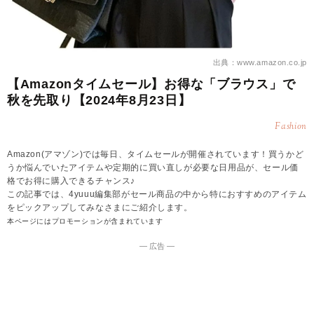
出典：www.amazon.co.jp
【Amazonタイムセール】お得な「ブラウス」で
秋を先取り【2024年8月23日】
Fashion
Amazon(アマゾン)では毎日、タイムセールが開催されています！買うかど
うか悩んでいたアイテムや定期的に買い直しが必要な日用品が、セール価
格でお得に購入できるチャンス♪
この記事では、4yuuu編集部がセール商品の中から特におすすめのアイテム
をピックアップしてみなさまにご紹介します。
本ページにはプロモーションが含まれています
― 広告 ―