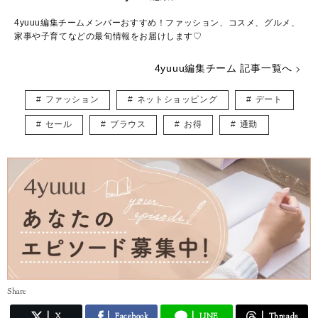
4yuuu編集チームメンバーおすすめ！ファッション、コスメ、グルメ、
家事や子育てなどの最旬情報をお届けします♡
4yuuu編集チーム 記事一覧へ
ファッション
ネットショッピング
デート
セール
ブラウス
お得
通勤
Share
X
Facebook
LINE
Threads