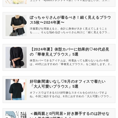
ュニティ『4yuuuトレンドママ部』♡ママ友がほしい方、コスメサ
ンプルをお試ししてくれる方、美容やママ向けの情報を一緒に発
信してくれる方を募集しています！
ぽっちゃりさんが着るべき！細く見えるブラウ
ス5枚〜2024年夏〜
洋服選びを間違えると、余計に身体が大きく見えてしまうこと
も……。そんな悩めるぽっちゃりさん向けに「細く見えるブラウ
ス」を特集します！2024年の夏は、コンプレックスを忘れておし
ゃれを楽しんでみませんか？ぜひ最後まで読んで、お買い物の参
考にしてみてくださいね。
【2024年夏】体型カバーに効果的♡40代必見
の「華奢見えブラウス」5選
体型カバーできるアイテムは、何着あっても困らないもの♪今回
は、40代におすすめの「華奢見えブラウス」をご紹介します。20
24年夏のおしゃれを満喫できること間違いなしなので、ぜひチェ
ックしてくださいね！
好印象間違いなし♡8月のオフィスで着たい
「大人可愛いブラウス」5選
オフィスではできるだけ好印象なスタイルを心がけたいですよ
ね。今回ご紹介するのは、8月におすすめの「大人可愛いブラウ
ス」です。好感度アップが狙えるので、働くママは見逃し注意で
すよ♡
＜義両親と0円同居＞好き勝手するのは許せな