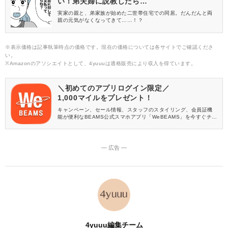
い！弟夫婦に説教したら…
実家の親と、弟家族が始めた二世帯住宅での同居。だんだんと両
親の元気がなくなってきて……！？
※表示価格は記事執筆時点の価格です。現在の価格については各サイトでご確認くださ
い。
※Amazonのアソシエイトとして、4yuuuは適格販売により収入を得ています。
＼初めてのアプリログイン限定／
1,000マイルをプレゼント！
キャンペーン、セール情報、スタッフのスタイリング、会員証機
能が便利なBEAMS公式スマホアプリ「WeBEAMS」を今すぐチェ
ック♪
― 広告 ―
4yuuu編集チーム