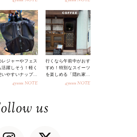
4yuuu NOTE
4yuuu NOTE
のレジャーやフェス
行くなら午前中がおす
も活躍しそう！軽く
すめ！特別なスイーツ
使いやすいナップサ
を楽しめる「隠れ家カ
ク
フェ」
4yuuu NOTE
4yuuu NOTE
ollow us