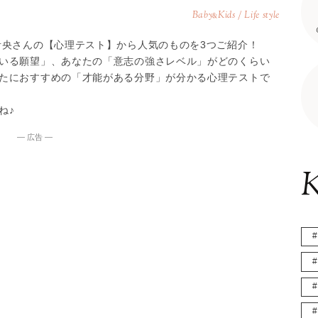
Baby
Kids / Life style
&
青央さんの【心理テスト】から人気のものを3つご紹介！
いる願望」、あなたの「意志の強さレベル」がどのくらい
たにおすすめの「才能がある分野」が分かる心理テストで
ね♪
― 広告 ―
K