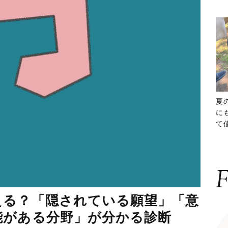
夏
に
て
ッ
F
える？「隠されている願望」「意
能がある分野」が分かる診断