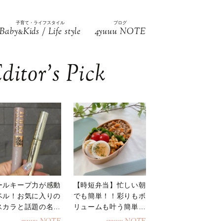
子育て・ライフスタイル
ブログ
Baby
Kids / Life style
4yuuu NOTE
&
ditor’s Pick
ールキープ力が感動
【時短弁当】忙しい朝
ベル！お気に入りの
でも簡単！！彩りもボ
スカラと話題の名品
リュームも叶う簡単そ
地
ぼろ弁当！