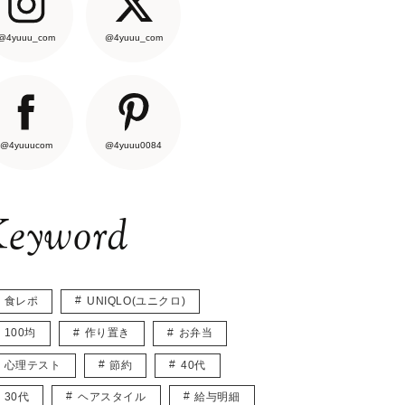
@4yuuu_com
@4yuuu_com
@4yuuucom
@4yuuu0084
eyword
食レポ
UNIQLO(ユニクロ)
100均
作り置き
お弁当
心理テスト
節約
40代
30代
ヘアスタイル
給与明細