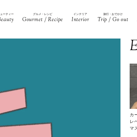
ビューティー
グルメ・レシピ
インテリア
旅行・おでかけ
Beauty
Gourmet / Recipe
Interior
Trip / Go out
E
カ
レ
マ
下