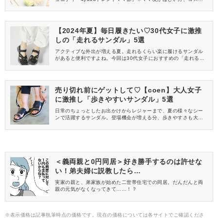
ンプルをお試ししてくれる方、美容やママ向けの情報を一緒に発
信してくれる方を募集しています！
【2024年夏】毎日履きたい♡30代女子に激推
しの「走れるサンダル」5選
アクティブな外出が増える夏。走れるくらい楽に履けるサンダル
があると便利ですよね。今回は30代女子におすすめの「走れるサ
ンダル」をご紹介します♡2024年夏にぴったりなアイテムを集め
たので、ぜひ早めにゲットしてくださいね♪
売り切れ前にゲットして♡【coen】大人女子
に激推し「歩きやすいサンダル」5選
日常のちょっとしたお出かけからレジャーまで、夏の様々なシー
ンで活躍するサンダル。登場機会が増える分、歩きやすさも大切
になってきますよね。そこで今回は、coen(コーエン)から歩きや
すいおすすめのサンダルをご紹介♪早めにゲットして、たくさん活
用してくださいね♡
＜義両親と0円同居＞好き勝手するのは許せな
い！弟夫婦に説教したら…
実家の親と、弟家族が始めた二世帯住宅での同居。だんだんと両
親の元気がなくなってきて……！？
※表示価格は記事執筆時点の価格です。現在の価格については各サイトでご確認くださ