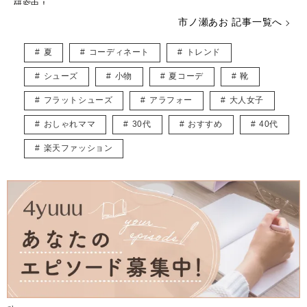
研究中！
甘いものには目が無いのでスイーツを楽しみつつも、健康的な体型を目
市ノ瀬あお 記事一覧へ
指すのが目標です♪
夏
コーディネート
トレンド
読者さんと同じ目線だからこそ書ける、見て・読んで楽しめる記事づく
りを心がけています。
シューズ
小物
夏コーデ
靴
X：
https://x.com/2929_sdn
フラットシューズ
アラフォー
大人女子
おしゃれママ
30代
おすすめ
40代
楽天ファッション