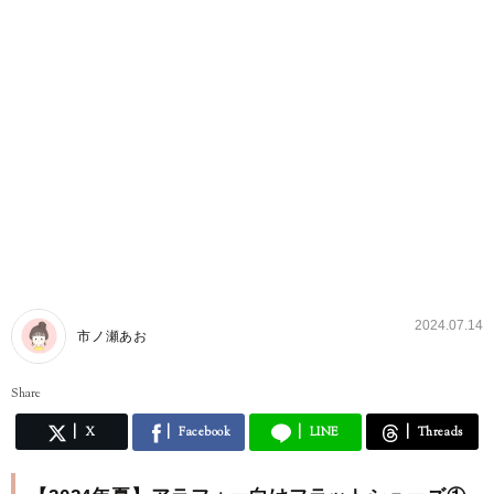
2024.07.14
市ノ瀬あお
Share
X
Facebook
LINE
Threads