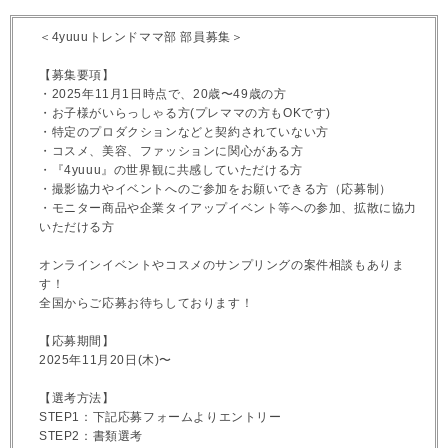
＜4yuuuトレンドママ部 部員募集＞
【募集要項】
・2025年11月1日時点で、20歳〜49歳の方
・お子様がいらっしゃる方(プレママの方もOKです)
・特定のプロダクションなどと契約されていない方
・コスメ、美容、ファッションに関心がある方
・『4yuuu』の世界観に共感していただける方
・撮影協力やイベントへのご参加をお願いできる方（応募制）
・モニター商品や企業タイアップイベント等への参加、拡散に協力
いただける方
オンラインイベントやコスメのサンプリングの案件相談もありま
す！
全国からご応募お待ちしております！
【応募期間】
2025年11月20日(木)〜
【選考方法】
STEP1：下記応募フォームよりエントリー
STEP2：書類選考