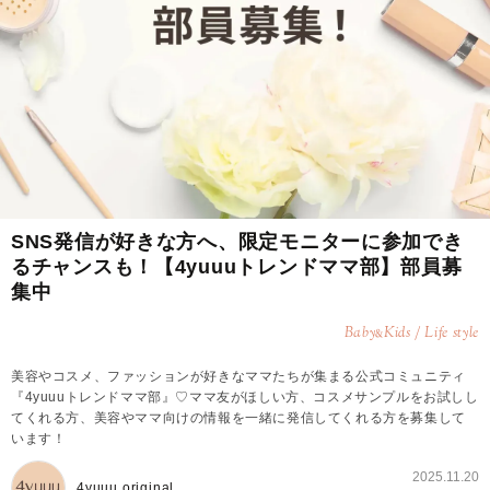
SNS発信が好きな方へ、限定モニターに参加でき
るチャンスも！【4yuuuトレンドママ部】部員募
集中
Baby
Kids / Life style
&
美容やコスメ、ファッションが好きなママたちが集まる公式コミュニティ
『4yuuuトレンドママ部』♡ママ友がほしい方、コスメサンプルをお試しし
てくれる方、美容やママ向けの情報を一緒に発信してくれる方を募集して
います！
2025.11.20
4yuuu original