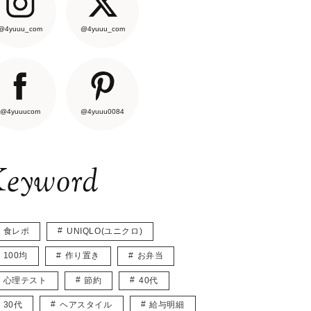
@4yuuu_com
@4yuuu_com
@4yuuucom
@4yuuu0084
eyword
食レポ
UNIQLO(ユニクロ)
100均
作り置き
お弁当
心理テスト
節約
40代
30代
ヘアスタイル
給与明細