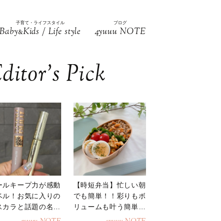
子育て・ライフスタイル
ブログ
Baby
Kids / Life style
4yuuu NOTE
&
ditor’s Pick
ールキープ力が感動
【時短弁当】忙しい朝
ベル！お気に入りの
でも簡単！！彩りもボ
スカラと話題の名品
リュームも叶う簡単そ
地
ぼろ弁当！