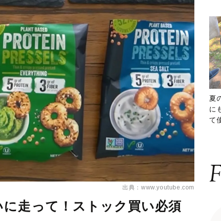
夏
に
て
ッ
F
出典：www.youtube.com
いに走って！ストック買い必須