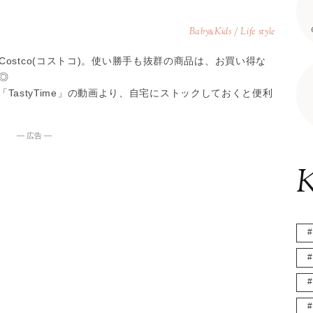
Baby
Kids / Life style
&
ostco(コストコ)。使い勝手も抜群の商品は、お買い得な
◎
ル「TastyTime」の動画より、自宅にストックしておくと便利
― 広告 ―
K