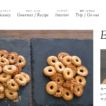
ビューティー
グルメ・レシピ
インテリア
旅行・おでかけ
Beauty
Gourmet / Recipe
Interior
Trip / Go out
E
カ
レ
マ
下