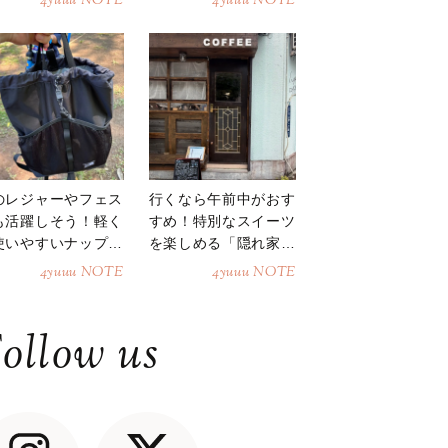
4yuuu NOTE
4yuuu NOTE
のレジャーやフェス
行くなら午前中がおす
も活躍しそう！軽く
すめ！特別なスイーツ
使いやすいナップサ
を楽しめる「隠れ家カ
ク
フェ」
4yuuu NOTE
4yuuu NOTE
ollow us