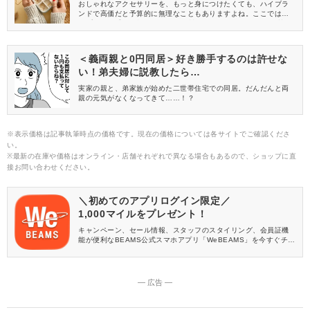
おしゃれなアクセサリーを、もっと身につけたくても、ハイブラ
ンドで高価だと予算的に無理なこともありますよね。ここではプ
チプラ・お手頃価格でも30代の女性にふさわしい、センスと質の
良さのあるアクセサリーブランドをご紹介。普段使いからよそゆ
き・フォーマルまで、高見えするアクセサリーを揃えましょう♪
＜義両親と0円同居＞好き勝手するのは許せな
い！弟夫婦に説教したら…
実家の親と、弟家族が始めた二世帯住宅での同居。だんだんと両
親の元気がなくなってきて……！？
※表示価格は記事執筆時点の価格です。現在の価格については各サイトでご確認くださ
い。
※最新の在庫や価格はオンライン・店舗それぞれで異なる場合もあるので、ショップに直
接お問い合わせください。
＼初めてのアプリログイン限定／
1,000マイルをプレゼント！
キャンペーン、セール情報、スタッフのスタイリング、会員証機
能が便利なBEAMS公式スマホアプリ「WeBEAMS」を今すぐチェ
ック♪
― 広告 ―