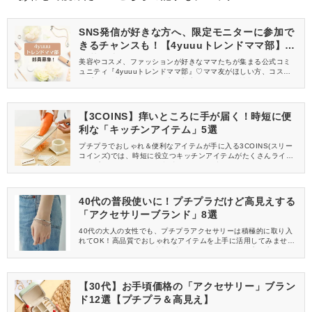
SNS発信が好きな方へ、限定モニターに参加で
きるチャンスも！【4yuuuトレンドママ部】部
員募集中
美容やコスメ、ファッションが好きなママたちが集まる公式コミ
ュニティ『4yuuuトレンドママ部』♡ママ友がほしい方、コスメサ
ンプルをお試ししてくれる方、美容やママ向けの情報を一緒に発
信してくれる方を募集しています！
【3COINS】痒いところに手が届く！時短に便
利な「キッチンアイテム」5選
プチプラでおしゃれ＆便利なアイテムが手に入る3COINS(スリー
コインズ)では、時短に役立つキッチンアイテムがたくさんライン
アップされています♪この記事では、その中でもおすすめのアイテ
ムを5つピックアップしてご紹介します。時短で料理したい方、簡
単に料理を作りたい方はぜひ参考にしてくださいね。
40代の普段使いに！プチプラだけど高見えする
「アクセサリーブランド」8選
40代の大人の女性でも、プチプラアクセサリーは積極的に取り入
れてOK！高品質でおしゃれなアイテムを上手に活用してみません
か？ここでは、お値段以上に高見えするおすすめのプチプラアク
セサリーブランドを7つご紹介します♡
【30代】お手頃価格の「アクセサリー」ブラン
ド12選【プチプラ＆高見え】