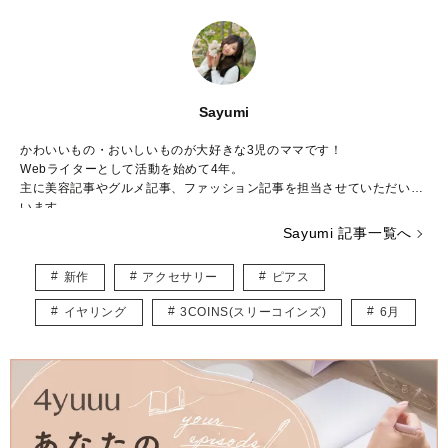
Sayumi
かわいいもの・おいしいものが大好きな3児のママです！
Webライターとして活動を始めて4年。
主に美容記事やグルメ記事、ファッション記事を担当させていただいて
います。
読者のみなさまに、「こんな情報知りたかった」「読んでよかった」と
Sayumi 記事一覧へ
思っていただけるような記事を作成できればいいなと思っています♡
新作
アクセサリー
ピアス
日本化粧品検定3級
イヤリング
3COINS(スリーコインズ)
6月
Instagram：
https://www.instagram.com/ayumimsr