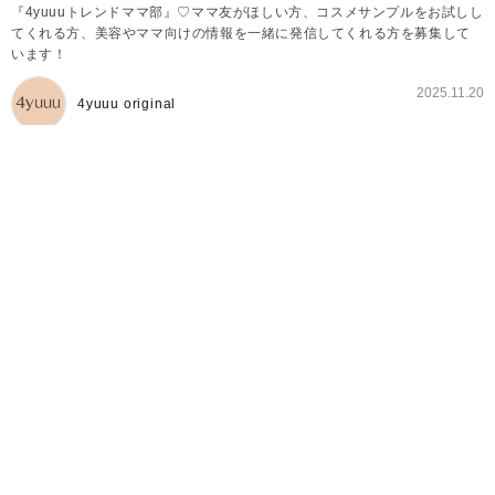
『4yuuuトレンドママ部』♡ママ友がほしい方、コスメサンプルをお試しし
てくれる方、美容やママ向けの情報を一緒に発信してくれる方を募集して
います！
2025.11.20
4yuuu original
4yuuuトレンドママ部とは