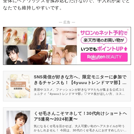
全体にヘアワックスを揉み込むだけなので、手入れが楽でど
なたでも維持しやすいです。
― 広告 ―
SNS発信が好きな方へ、限定モニターに参加で
きるチャンスも！【4yuuuトレンドママ部】部
員募集中
美容やコスメ、ファッションが好きなママたちが集まる公式コミ
ュニティ『4yuuuトレンドママ部』♡ママ友がほしい方、コスメサ
ンプルをお試ししてくれる方、美容やママ向けの情報を一緒に発
信してくれる方を募集しています！
くせ毛さんこそマネして！30代向けショートヘ
ア5連発〜2024初夏〜
気になるくせ毛を活かせば、大人可愛い旬のヘアスタイルが叶う
かもしれません！ 今回は、30代のくせ毛さんにおすすめしたい、