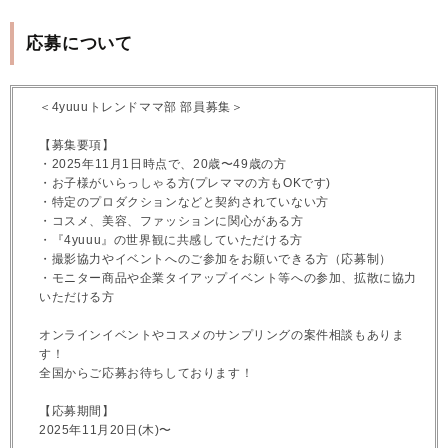
応募について
＜4yuuuトレンドママ部 部員募集＞
【募集要項】
・2025年11月1日時点で、20歳〜49歳の方
・お子様がいらっしゃる方(プレママの方もOKです)
・特定のプロダクションなどと契約されていない方
・コスメ、美容、ファッションに関心がある方
・『4yuuu』の世界観に共感していただける方
・撮影協力やイベントへのご参加をお願いできる方（応募制）
・モニター商品や企業タイアップイベント等への参加、拡散に協力
いただける方
オンラインイベントやコスメのサンプリングの案件相談もありま
す！
全国からご応募お待ちしております！
【応募期間】
2025年11月20日(木)〜