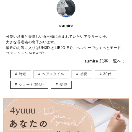
sumire
可愛い洋服と美味しい食べ物に囲まれていたいアラサー女子。
大きな長毛猫の息子がいます。
最近のお気に入りはUN3D.とLIBJOIEで、ヘルシーでちょっとモードな
ファッションがタイプ♡
普段はWEBライター兼パーソナルスタイリストとして活動中。
sumire 記事一覧へ
結婚や出産など転機の多い20～30代ママに向けて、“似合う”と“好き”を
取り入れたコーデ術を日々研究・発信しています。
時短
ヘアスタイル
初夏
30代
★インスタ
https://www.instagram.com/_sumirey__/
ショート(髪型)
髪型
★ブログ
http://self-styling.net/