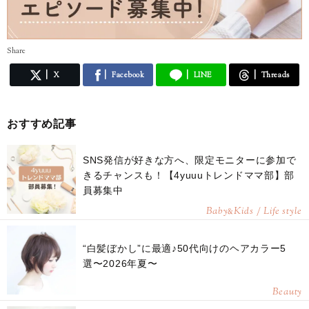
Share
X
Facebook
LINE
Threads
おすすめ記事
SNS発信が好きな方へ、限定モニターに参加で
きるチャンスも！【4yuuuトレンドママ部】部
員募集中
Baby
Kids / Life style
&
“白髪ぼかし”に最適♪50代向けのヘアカラー5
選〜2026年夏〜
Beauty