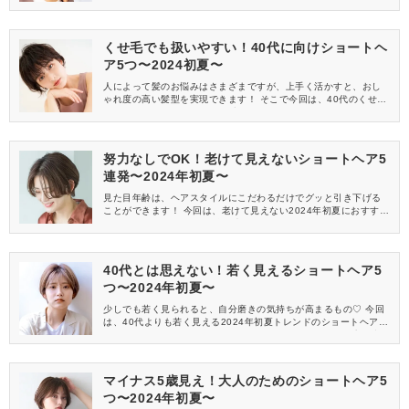
2024年初夏注目のショートヘアを5つご紹介します。
くせ毛でも扱いやすい！40代に向けショートヘ
ア5つ〜2024初夏〜
人によって髪のお悩みはさまざまですが、上手く活かすと、おし
ゃれ度の高い髪型を実現できます！ そこで今回は、40代のくせ毛
さんにおすすめしたい2024年初夏トレンドのショートヘアを5つ
まとめてみました。
努力なしでOK！老けて見えないショートヘア5
連発〜2024年初夏〜
見た目年齢は、ヘアスタイルにこだわるだけでグッと引き下げる
ことができます！ 今回は、老けて見えない2024年初夏におすすめ
のショートヘアを5つご紹介♪ 大人女子がチャレンジしやすいトレ
ンドヘアを探している方も必見です。
40代とは思えない！若く見えるショートヘア5
つ〜2024年初夏〜
少しでも若く見られると、自分磨きの気持ちが高まるもの♡ 今回
は、40代よりも若く見える2024年初夏トレンドのショートヘアを
5つご紹介します。 トレンドのヘアスタイルを探している方も必
見です！
マイナス5歳見え！大人のためのショートヘア5
つ〜2024年初夏〜