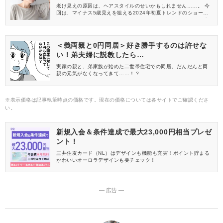
老け見えの原因は、ヘアスタイルのせいかもしれません……。 今
回は、マイナス5歳見えを狙える2024年初夏トレンドのショート
ヘアを5つご紹介！ 旬のヘアスタイルばかりなので、トレンド重
視の方も必見です♪
＜義両親と0円同居＞好き勝手するのは許せな
い！弟夫婦に説教したら…
実家の親と、弟家族が始めた二世帯住宅での同居。だんだんと両
親の元気がなくなってきて……！？
※表示価格は記事執筆時点の価格です。現在の価格については各サイトでご確認くださ
い。
新規入会＆条件達成で最大23,000円相当プレゼ
ント！
三井住友カード（NL）はデザインも機能も充実！ポイント貯まる
かわいいオーロラデザインも要チェック！
― 広告 ―