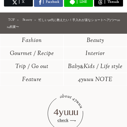
X
Facebook
LINE
Threads
TOP
Beauty
忙しい30代に教えたい！手入れが楽なショートヘア5つ〜20
24初夏〜
Fashion
Beauty
Gourmet / Recipe
Interior
Trip / Go out
Baby
Kids / Life style
&
Feature
4yuuu NOTE