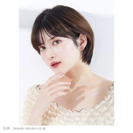
出典：beauty.rakuten.co.jp