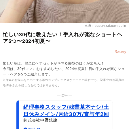
出典：beauty.rakuten.co.jp
忙しい30代に教えたい！手入れが楽なショートヘ
ア5つ〜2024初夏〜
Beauty
忙しい朝は、簡単にヘアセットがキマる髪型のほうが楽ちん！
今回は、30代ママにおすすめしたい、2024年初夏注目の手入れが楽なショ
ートヘアを5つご紹介します。
※身体のお悩みをカバーする等のコンプレックスがテーマの場合でも、記事中のお写真の
モデルさんを指したものではありません。
― 広告 ―
経理事務スタッフ/残業基本ナシ/土
日休みメイン/月給30万/賞与年2回
株式会社中野鉄建