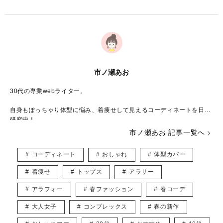
市ノ瀬あお
30代の専業webライター。
自身もぽっちゃり体型に悩み、着痩せして見えるコーディネートを日々
研究中！
甘いものには目が無いのでスイーツを楽しみつつも、健康的な体型を目
市ノ瀬あお 記事一覧へ
指すのが目標です♪
コーディネート
おしゃれ
体型カバー
読者さんと同じ目線だからこそ書ける、見て・読んで楽しめる記事づく
りを心がけています。
着痩せ
トップス
アラサー
X：
https://x.com/2929_sdn
アラフォー
春ファッション
春コーデ
大人女子
コンプレックス
春の新作