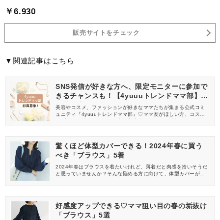
￥6.930
販売サイトをチェック
▼関連記事はこちら
SNS発信が好きな方へ、限定モニターに参加で
きるチャンスも！【4yuuuトレンドママ部】部
員募集中
美容やコスメ、ファッションが好きなママたちが集まる公式コミ
ュニティ『4yuuuトレンドママ部』♡ママ友がほしい方、コスメサ
ンプルをお試ししてくれる方、美容やママ向けの情報を一緒に発
信してくれる方を募集しています！
驚くほど体型カバーできる！2024年春に買う
べき「ブラウス」5着
2024年春はブラウスを着たいけれど、薄着だと肉感を拾いそうだ
と思っていませんか？そんな悩める方に向けて、体型カバーが叶
うブラウスを紹介します。 どのアイテムもおしゃれで、気になる
体型をさり気なく隠してくれますよ！ ぜひ、最後までチェックし
てみてくださいね♪
好感度アップできる♡ママ狙い目の春の垢抜け
「ブラウス」5選