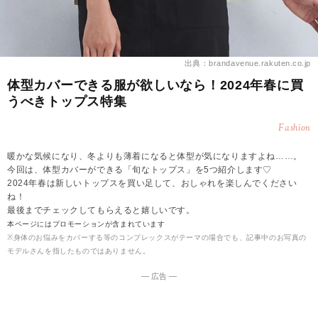
出典：brandavenue.rakuten.co.jp
体型カバーできる服が欲しいなら！2024年春に買
うべきトップス特集
Fashion
暖かな気候になり、冬よりも薄着になると体型が気になりますよね……。
今回は、体型カバーができる「旬なトップス」を5つ紹介します♡
2024年春は新しいトップスを買い足して、おしゃれを楽しんでください
ね！
最後までチェックしてもらえると嬉しいです。
本ページにはプロモーションが含まれています
※身体のお悩みをカバーする等のコンプレックスがテーマの場合でも、記事中のお写真の
モデルさんを指したものではありません。
― 広告 ―