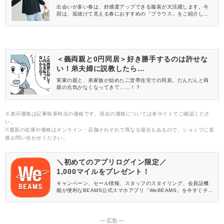
出会いが多い春は、好感度アップできる服装が大活躍します。今
回は、垢抜けて見える春におすすめの「ブラウス」をご紹介しま
す。一点投入でぐっとおしゃれで好印象なスタイルが楽しめます
よ♡
＜義両親と0円同居＞好き勝手するのは許せな
い！弟夫婦に説教したら…
実家の親と、弟家族が始めた二世帯住宅での同居。だんだんと両
親の元気がなくなってきて……！？
※表示価格は記事執筆時点の価格です。現在の価格については各サイトでご確認くださ
い。
※最新の在庫や価格はオンライン・店舗それぞれで異なる場合もあるので、ショップに直
接お問い合わせください。
＼初めてのアプリログイン限定／
1,000マイルをプレゼント！
キャンペーン、セール情報、スタッフのスタイリング、会員証機
能が便利なBEAMS公式スマホアプリ「WeBEAMS」を今すぐチェ
ック♪
― 広告 ―