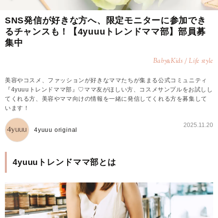
SNS発信が好きな方へ、限定モニターに参加でき
るチャンスも！【4yuuuトレンドママ部】部員募
集中
Baby
Kids / Life style
&
美容やコスメ、ファッションが好きなママたちが集まる公式コミュニティ
『4yuuuトレンドママ部』♡ママ友がほしい方、コスメサンプルをお試しし
てくれる方、美容やママ向けの情報を一緒に発信してくれる方を募集して
います！
2025.11.20
4yuuu original
4yuuuトレンドママ部とは