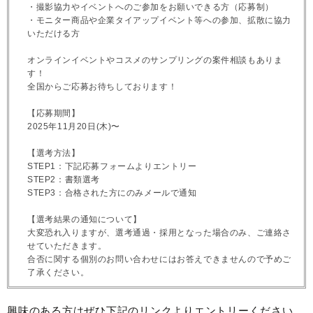
・撮影協力やイベントへのご参加をお願いできる方（応募制）
・モニター商品や企業タイアップイベント等への参加、拡散に協力
いただける方
オンラインイベントやコスメのサンプリングの案件相談もありま
す！
全国からご応募お待ちしております！
【応募期間】
2025年11月20日(木)〜
【選考方法】
STEP1：下記応募フォームよりエントリー
STEP2：書類選考
STEP3：合格された方にのみメールで通知
【選考結果の通知について】
大変恐れ入りますが、選考通過・採用となった場合のみ、ご連絡さ
せていただきます。
合否に関する個別のお問い合わせにはお答えできませんので予めご
了承ください。
興味のある方はぜひ下記のリンクよりエントリーください。