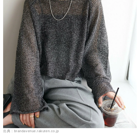
出典：brandavenue.rakuten.co.jp