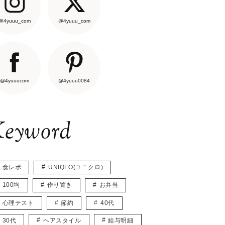
@4yuuu_com
@4yuuu_com
@4yuuucom
@4yuuu0084
eyword
食レポ
UNIQLO(ユニクロ)
100均
作り置き
お弁当
心理テスト
節約
40代
30代
ヘアスタイル
給与明細