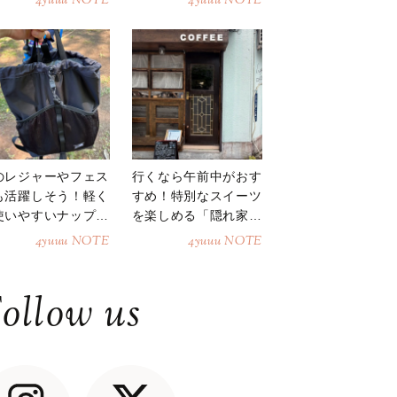
4yuuu NOTE
4yuuu NOTE
のレジャーやフェス
行くなら午前中がおす
も活躍しそう！軽く
すめ！特別なスイーツ
使いやすいナップサ
を楽しめる「隠れ家カ
ク
フェ」
4yuuu NOTE
4yuuu NOTE
ollow us