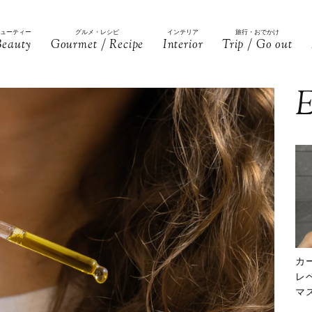
ビューティー
グルメ・レシピ
インテリア
旅行・おでかけ
Beauty
Gourmet / Recipe
Interior
Trip / Go out
E
カ
レ
マ
下