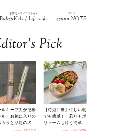
子育て・ライフスタイル
ブログ
Baby
Kids / Life style
4yuuu NOTE
&
ditor’s Pick
ールキープ力が感動
【時短弁当】忙しい朝
ベル！お気に入りの
でも簡単！！彩りもボ
スカラと話題の名品
リュームも叶う簡単そ
地
ぼろ弁当！