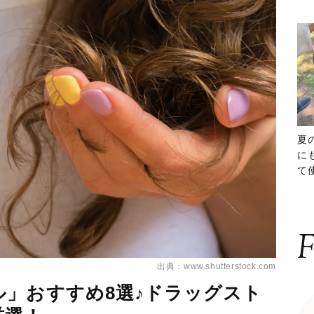
夏
に
て
ッ
F
出典：www.shutterstock.com
」おすすめ8選♪ドラッグスト