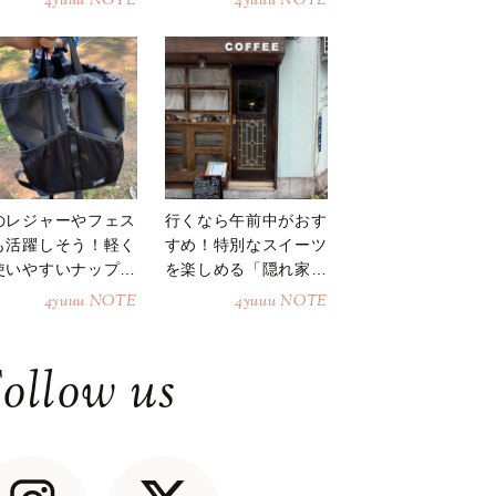
4yuuu NOTE
4yuuu NOTE
のレジャーやフェス
行くなら午前中がおす
も活躍しそう！軽く
すめ！特別なスイーツ
使いやすいナップサ
を楽しめる「隠れ家カ
ク
フェ」
4yuuu NOTE
4yuuu NOTE
ollow us