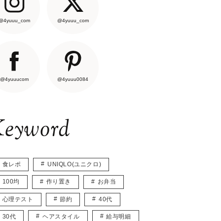
@4yuuu_com
@4yuuu_com
@4yuuucom
@4yuuu0084
eyword
食レポ
UNIQLO(ユニクロ)
100均
作り置き
お弁当
心理テスト
節約
40代
30代
ヘアスタイル
給与明細