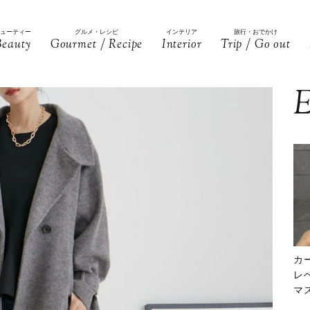
ビューティー
グルメ・レシピ
インテリア
旅行・おでかけ
Beauty
Gourmet / Recipe
Interior
Trip / Go out
E
カ
レ
マ
下