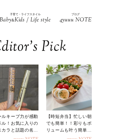
子育て・ライフスタイル
ブログ
Baby
Kids / Life style
4yuuu NOTE
&
ditor’s Pick
ールキープ力が感動
【時短弁当】忙しい朝
ベル！お気に入りの
でも簡単！！彩りもボ
スカラと話題の名品
リュームも叶う簡単そ
地
ぼろ弁当！