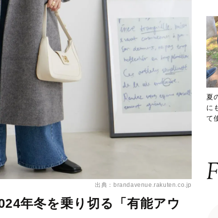
夏
に
て
ッ
F
出典：brandavenue.rakuten.co.jp
024年冬を乗り切る「有能アウ