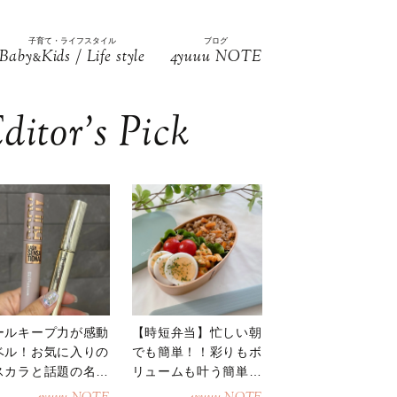
子育て・ライフスタイル
ブログ
Baby
Kids / Life style
4yuuu NOTE
&
ditor’s Pick
ールキープ力が感動
【時短弁当】忙しい朝
ベル！お気に入りの
でも簡単！！彩りもボ
スカラと話題の名品
リュームも叶う簡単そ
地
ぼろ弁当！