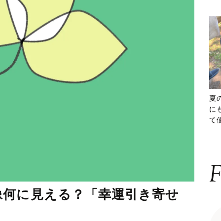
夏
に
て
ッ
F
像何に見える？「幸運引き寄せ