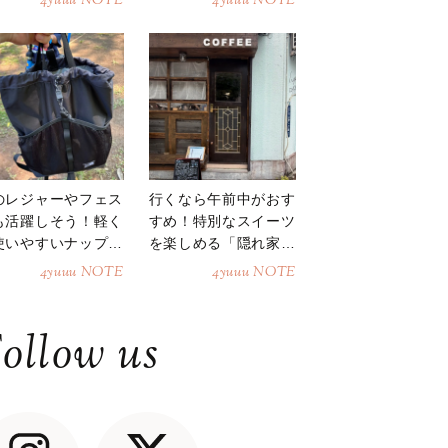
4yuuu NOTE
4yuuu NOTE
のレジャーやフェス
行くなら午前中がおす
も活躍しそう！軽く
すめ！特別なスイーツ
使いやすいナップサ
を楽しめる「隠れ家カ
ク
フェ」
4yuuu NOTE
4yuuu NOTE
ollow us