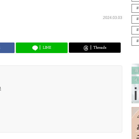
2024.03.03
k
LINE
Threads
果