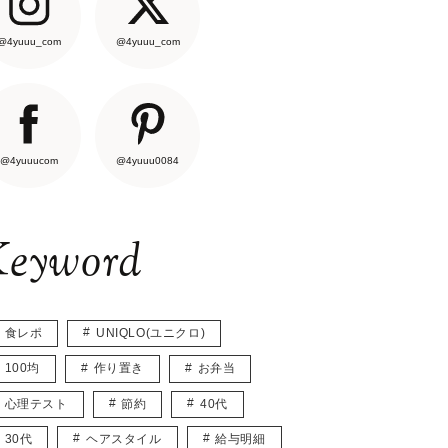
@4yuuu_com
@4yuuu_com
@4yuuucom
@4yuuu0084
eyword
食レポ
UNIQLO(ユニクロ)
100均
作り置き
お弁当
心理テスト
節約
40代
30代
ヘアスタイル
給与明細