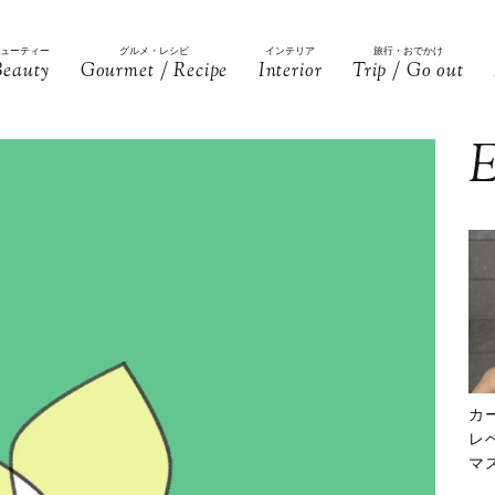
ビューティー
グルメ・レシピ
インテリア
旅行・おでかけ
Beauty
Gourmet / Recipe
Interior
Trip / Go out
E
カ
レ
マ
下