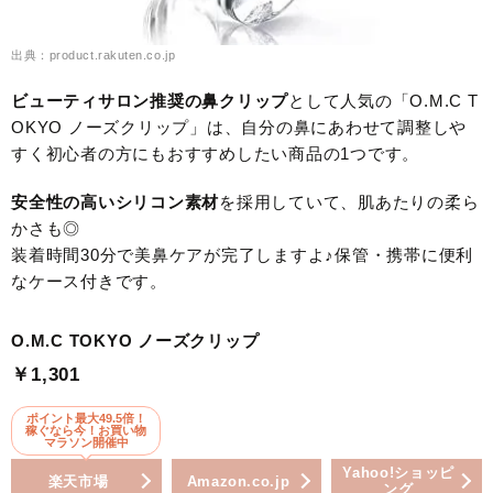
出典：product.rakuten.co.jp
ビューティサロン推奨の鼻クリップ
として人気の「O.M.C T
OKYO ノーズクリップ」は、自分の鼻にあわせて調整しや
すく初心者の方にもおすすめしたい商品の1つです。
安全性の高いシリコン素材
を採用していて、肌あたりの柔ら
かさも◎
装着時間30分で美鼻ケアが完了しますよ♪保管・携帯に便利
なケース付きです。
O.M.C TOKYO ノーズクリップ
￥1,301
ポイント最大49.5倍！
稼ぐなら今！お買い物
マラソン開催中
Yahoo!ショッピ
楽天市場
Amazon.co.jp
ング