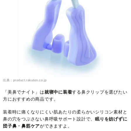
出典：product.rakuten.co.jp
「美鼻でナイト」は
就寝中に装着
する鼻クリップを選びたい
方におすすめの商品です。
装着時に痛くなりにくい肌あたりの柔らかいシリコン素材と
鼻の穴をつぶさない鼻呼吸サポート設計で、
眠りを妨げずに
団子鼻・鼻筋ケア
ができますよ。