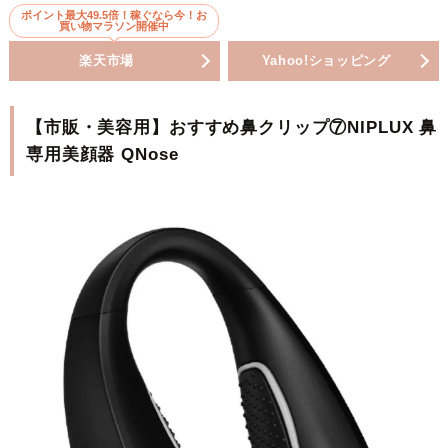
ポイント最大49.5倍！稼ぐなら今！お
買い物マラソン開催中
楽天市場
Yahoo!ショッピング
【市販・美容用】おすすめ鼻クリップ⑦NIPLUX 鼻
専用美顔器 QNose