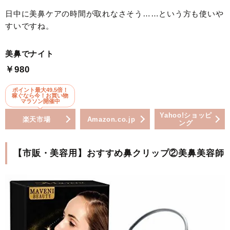
日中に美鼻ケアの時間が取れなさそう……という方も使いや
すいですね。
美鼻でナイト
￥980
ポイント最大49.5倍！
稼ぐなら今！お買い物
マラソン開催中
Yahoo!ショッピ
楽天市場
Amazon.co.jp
ング
【市販・美容用】おすすめ鼻クリップ②美鼻美容師