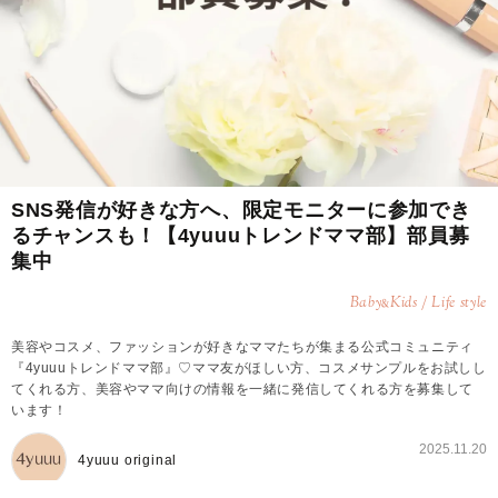
SNS発信が好きな方へ、限定モニターに参加でき
るチャンスも！【4yuuuトレンドママ部】部員募
集中
Baby
Kids / Life style
&
美容やコスメ、ファッションが好きなママたちが集まる公式コミュニティ
『4yuuuトレンドママ部』♡ママ友がほしい方、コスメサンプルをお試しし
てくれる方、美容やママ向けの情報を一緒に発信してくれる方を募集して
います！
2025.11.20
4yuuu original