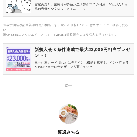
実家の親と、弟家族が始めた二世帯住宅での同居。だんだんと両
親の元気がなくなってきて……！？
※表示価格は記事執筆時点の価格です。現在の価格については各サイトでご確認くださ
い。
※Amazonのアソシエイトとして、4yuuuは適格販売により収入を得ています。
新規入会＆条件達成で最大23,000円相当プレゼ
ント！
三井住友カード（NL）はデザインも機能も充実！ポイント貯まる
かわいいオーロラデザインも要チェック！
― 広告 ―
渡辺みちる