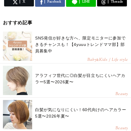
X
Facebook
LINE
Threads
おすすめ記事
SNS発信が好きな方へ、限定モニターに参加で
きるチャンスも！【4yuuuトレンドママ部】部
員募集中
Baby
Kids / Life style
&
アラフィフ世代に◎白髪が目立ちにくいヘアカ
ラー5選〜2026夏〜
Beauty
白髪が気になりにくい！60代向けのヘアカラー
5選〜2026年夏〜
Beauty