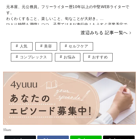
元本屋、元公務員。フリーライター歴10年以上の中堅WEBライターで
す。
わくわくすること、楽しいこと、旬なことが大好き。
ひとり時間も満喫しつつ、子育てはまだ進行中！もうすぐ卒業予定で
す。
渡辺みちる 記事一覧へ
主婦・ママ・大人女子のみなさんの毎日が、ちょっと楽しくなる記事を
お届けしていきます。
人気
美容
セルフケア
コンプレックス
お悩み
おすすめ
Share