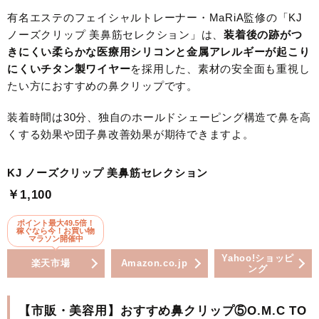
有名エステのフェイシャルトレーナー・MaRiA監修の「KJ
ノーズクリップ 美鼻筋セレクション」は、
装着後の跡がつ
きにくい柔らかな医療用シリコンと金属アレルギーが起こり
にくいチタン製ワイヤー
を採用した、素材の安全面も重視し
たい方におすすめの鼻クリップです。
装着時間は30分、独自のホールドシェーピング構造で鼻を高
くする効果や団子鼻改善効果が期待できますよ。
KJ ノーズクリップ 美鼻筋セレクション
￥1,100
ポイント最大49.5倍！
稼ぐなら今！お買い物
マラソン開催中
Yahoo!ショッピ
楽天市場
Amazon.co.jp
ング
【市販・美容用】おすすめ鼻クリップ⑤O.M.C TO