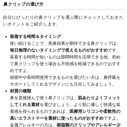
鼻クリップの選び方
自分にぴったりの鼻クリップを選ぶ際にチェックしておきた
いポイントをご紹介します。
装着する時間＆タイミング
使い続けることで、美鼻効果が期待できる鼻クリップは、
毎日無理のないタイミングで使えるものがおすすめ
です。
装着する時間が短いものは隙間時間を活用できる他、初め
て鼻クリップを使う場合も不快感を軽減できるのでおすす
めですよ。
就寝中や長時間使用できるものを選びたい方は、鼻呼吸を
サポートしてくれるデザインにも注目してみましょう。
材質の種類
鼻を直接挟んで使う鼻クリップは、
肌あたりよくフィット
してくれる素材
を選びましょう。より肌に優しく快適な装
着感を得られるものであれば、
医療用シリコンや柔軟性の
高いエラストマーを素材に使ったものがおすすめ
ですよ。
金属アレルギーの方は、
樹脂製のクリップやアレルギー少