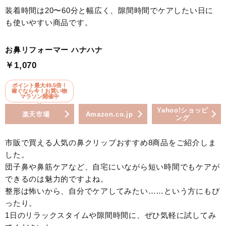
装着時間は20〜60分と幅広く、隙間時間でケアしたい日に
も使いやすい商品です。
お鼻リフォーマー ハナハナ
￥1,070
ポイント最大49.5倍！
稼ぐなら今！お買い物
マラソン開催中
Yahoo!ショッピ
楽天市場
Amazon.co.jp
ング
市販で買える人気の鼻クリップおすすめ8商品をご紹介しま
した。
団子鼻や鼻筋ケアなど、自宅にいながら短い時間でもケアが
できるのは魅力的ですよね。
整形は怖いから、自分でケアしてみたい……という方にもぴ
ったり。
1日のリラックスタイムや隙間時間に、ぜひ気軽に試してみ