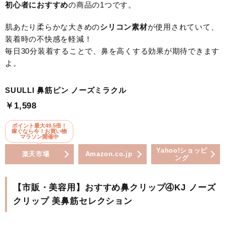
初心者におすすめ
の商品の1つです。
肌あたり柔らかな大きめの
シリコン素材
が使用されていて、
装着時の不快感を軽減！
毎日30分装着することで、鼻を高くする効果が期待できます
よ。
SUULLI 鼻筋ピン ノーズミラクル
￥1,598
ポイント最大49.5倍！
稼ぐなら今！お買い物
マラソン開催中
Yahoo!ショッピ
楽天市場
Amazon.co.jp
ング
【市販・美容用】おすすめ鼻クリップ④KJ ノーズ
クリップ 美鼻筋セレクション