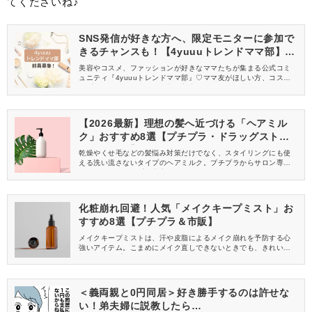
てくださいね♪
SNS発信が好きな方へ、限定モニターに参加で
きるチャンスも！【4yuuuトレンドママ部】部
員募集中
美容やコスメ、ファッションが好きなママたちが集まる公式コミ
ュニティ『4yuuuトレンドママ部』♡ママ友がほしい方、コスメサ
ンプルをお試ししてくれる方、美容やママ向けの情報を一緒に発
信してくれる方を募集しています！
【2026最新】理想の髪へ近づける「ヘアミル
ク」おすすめ8選【プチプラ・ドラッグストア
で買える！】
乾燥やくせ毛などの髪悩み対策だけでなく、スタイリングにも使
える洗い流さないタイプのヘアミルク。プチプラからサロン専売
品までラインナップが豊富なので自分にぴったりなヘアミルクを
見つけるのは、なかなか難しいですよね。そこで今回は、ドラッ
グストアなどで市販のプチプラ人気8商品をピックアップしてみま
した。選び方や使い方とあわせて自分にぴったりのヘアミルクを
化粧崩れ回避！人気「メイクキープミスト」お
見つける参考にしてくださいね♪
すすめ8選【プチプラ＆市販】
メイクキープミストは、汗や皮脂によるメイク崩れを予防する心
強いアイテム。こまめにメイク直しできないときでも、きれいな
状態をキープしてくれますよ♡そこで、こちらではおすすめのメイ
クキープミストを8つ比較してみました！
＜義両親と0円同居＞好き勝手するのは許せな
い！弟夫婦に説教したら…