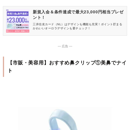
新規入会＆条件達成で最大23,000円相当プレゼ
ント！
三井住友カード（NL）はデザインも機能も充実！ポイント貯まる
かわいいオーロラデザインも要チェック！
― 広告 ―
【市販・美容用】おすすめ鼻クリップ①美鼻でナイ
ト