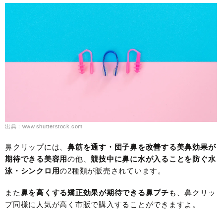
出典：www.shutterstock.com
鼻クリップには、
鼻筋を通す・団子鼻を改善する美鼻効果が
期待できる美容用
の他、
競技中に鼻に水が入ることを防ぐ水
泳・シンクロ用
の2種類が販売されています。
また
鼻を高くする矯正効果が期待できる鼻プチ
も、鼻クリッ
プ同様に人気が高く市販で購入することができますよ。