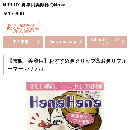
NIPLUX 鼻専用美顔器 QNose
￥17,600
ポイント最大49.5倍！
稼ぐなら今！お買い物
マラソン開催中
Yahoo!ショッピ
楽天市場
Amazon.co.jp
ング
【市販・美容用】おすすめ鼻クリップ⑧お鼻リフォ
ーマー ハナハナ