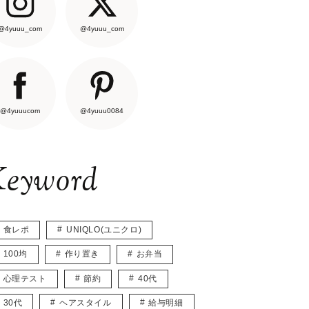
@4yuuu_com
@4yuuu_com
@4yuuucom
@4yuuu0084
eyword
食レポ
UNIQLO(ユニクロ)
100均
作り置き
お弁当
心理テスト
節約
40代
30代
ヘアスタイル
給与明細