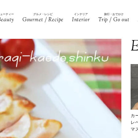
ビューティー
グルメ・レシピ
インテリア
旅行・おでかけ
Beauty
Gourmet / Recipe
Interior
Trip / Go out
E
カ
レ
マ
下