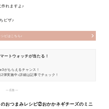
に作れますよ♪
ちピザ♪
レシピはこちら♪
マートウォッチが当たる！
spire3がもらえるチャンス！
第2弾実施中♪詳細は記事でチェック！
― 広告 ―
」のおつまみレシピ②おかかネギチーズのミニ