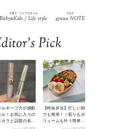
子育て・ライフスタイル
ブログ
Baby
Kids / Life style
4yuuu NOTE
&
ditor’s Pick
ールキープ力が感動
【時短弁当】忙しい朝
ベル！お気に入りの
でも簡単！！彩りもボ
スカラと話題の名品
リュームも叶う簡単そ
地
ぼろ弁当！