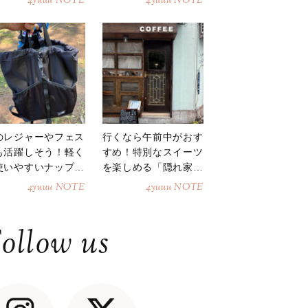
4yuuu NOTE
4yuuu NOTE
のレジャーやフェス
行くなら午前中がおす
も活躍しそう！軽く
すめ！特別なスイーツ
使いやすいナップサ
を楽しめる「隠れ家カ
ク
フェ」
4yuuu NOTE
4yuuu NOTE
ollow us