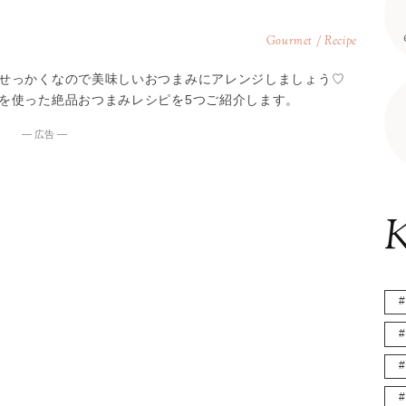
Gourmet / Recipe
せっかくなので美味しいおつまみにアレンジしましょう♡
を使った絶品おつまみレシピを5つご紹介します。
― 広告 ―
K