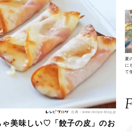
夏
に
て
ッ
F
出典：www.recipe-blog.jp
ちゃ美味しい♡「餃子の皮」のお