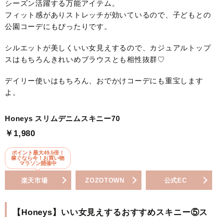
シーズン活躍する万能アイテム。
フィット感がありストレッチが効いているので、子どもとの
公園コーデにもぴったりです。
シルエットが美しくいい女見えするので、カジュアルトップ
スはもちろんきれいめブラウスとも相性抜群♡
デイリー使いはもちろん、おでかけコーデにも重宝します
よ。
Honeys スリムデニムスキニー70
￥1,980
ポイント最大49.5倍！
稼ぐなら今！お買い物
マラソン開催中
楽天市場
ZOZOTOWN
公式EC
【Honeys】いい女見えするおすすめスキニー⑤ス