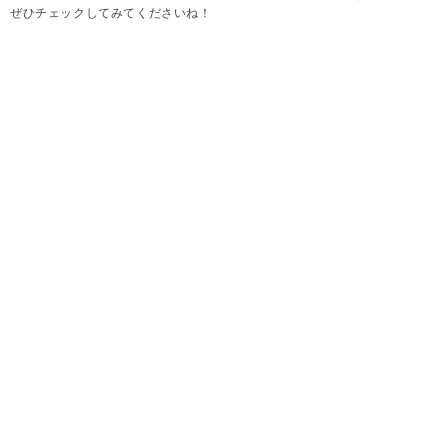
ぜひチェックしてみてくださいね！
本ページにはプロモーションが含まれています
※身体のお悩みをカバーする等のコンプレックスがテーマの場合でも、記事中のお写真の
モデルさんを指したものではありません。
2026.08.08
Sayumi
普段着でも、旅先でも！涼感×体型カバーの優秀な
トップス