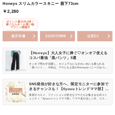
Honeys スリムカラースキニー 股下73cm
￥2,280
ポイント最大49.5倍！
稼ぐなら今！お買い物
マラソン開催中
楽天市場
ZOZOTOWN
公式EC
【Honeys】大人女子に捧ぐ♡オンオフ使える
コスパ最強「黒パンツ」5選
オンオフ問わず活躍し、カジュアルにもきれいめにも着られる
「黒パンツ」。今回は、ママにも人気のHoneys(ハニーズ)から、
大人女子におすすめの黒パンツをご紹介します！シルエットによ
り印象が変わるので、好みのものを探してみてくださいね。
SNS発信が好きな方へ、限定モニターに参加で
きるチャンスも！【4yuuuトレンドママ部】部
員募集中
美容やコスメ、ファッションが好きなママたちが集まる公式コミ
ュニティ『4yuuuトレンドママ部』♡ママ友がほしい方、コスメサ
ンプルをお試ししてくれる方、美容やママ向けの情報を一緒に発
信してくれる方を募集しています！