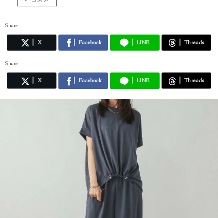
Share
X
Facebook
LINE
Threads
Share
X
Facebook
LINE
Threads