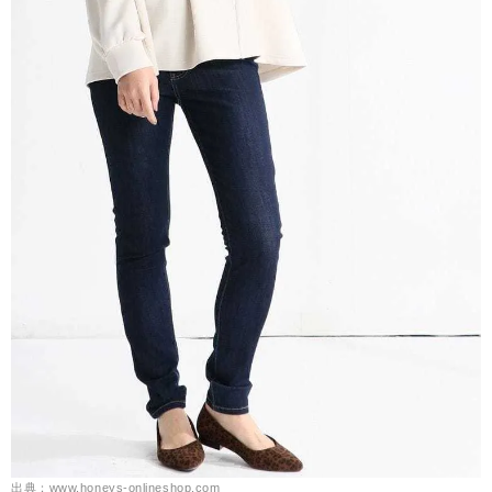
出典：www.honeys-onlineshop.com