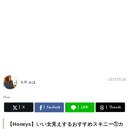
2023.05.16
大平 みほ
Share
X
Facebook
LINE
Threads
【Honeys】いい女見えするおすすめスキニー①カ