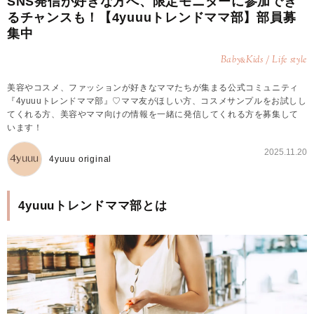
SNS発信が好きな方へ、限定モニターに参加でき
るチャンスも！【4yuuuトレンドママ部】部員募
集中
Baby
Kids / Life style
&
美容やコスメ、ファッションが好きなママたちが集まる公式コミュニティ
『4yuuuトレンドママ部』♡ママ友がほしい方、コスメサンプルをお試しし
てくれる方、美容やママ向けの情報を一緒に発信してくれる方を募集して
います！
2025.11.20
4yuuu original
4yuuuトレンドママ部とは