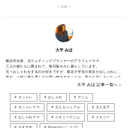
― 広告 ―
大平 みほ
横浜市出身、元ウェディングプランナーのアラフォーママ。
三人の娘たちに囲まれて、毎日賑やかに暮らしています。
元々おしゃれをするのが好きですが、最近小学生の長女がおしゃれに目
覚め、一緒に服を選んでお買い物をすることが、新たな楽しみになって
きました。
大平 みほ 記事一覧へ
下の娘たちはおしゃれより遊びたい盛り！シーズン毎に子供が楽しめる
イベントを考え、全力で楽しんでいます。
オシャレ
おしゃれ
デニム
やりたいことがたくさんありすぎて、毎日時間が足りないのがちょっと
した悩み。
オシャレママ
大人カジュアル
大人女子
ベビーマッサージ、ベビーヨガの資格持っています。
おしゃれママ
スキニーデニム
スキニー
育児をしながら、多くのママが楽しめるような記事をお届けできたらと
思っています。
おすすめ
Honeys(ハニーズ)