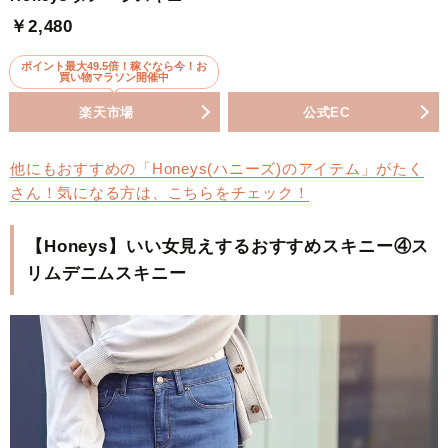
￥2,480
ポイント最大49.5倍！稼ぐなら今！お
買い物マラソン開催中
楽天市場
公式EC
他にもおすすめの「Honeys(ハニーズ)のアイテム」がたく
さん！気になる方は、こちらをチェック！
【Honeys】いい女見えするおすすめスキニー④ス
リムデニムスキニー