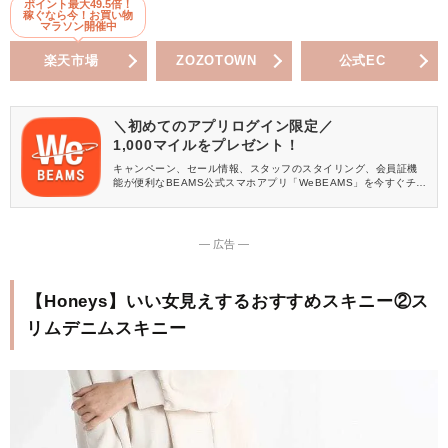
ポイント最大49.5倍！
稼ぐなら今！お買い物
マラソン開催中
楽天市場
ZOZOTOWN
公式EC
＼初めてのアプリログイン限定／
1,000マイルをプレゼント！
キャンペーン、セール情報、スタッフのスタイリング、会員証機
能が便利なBEAMS公式スマホアプリ「WeBEAMS」を今すぐチェ
ック♪
― 広告 ―
【Honeys】いい女見えするおすすめスキニー②ス
リムデニムスキニー