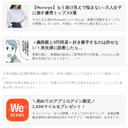
【Honeys】もう老け見えで悩まない♪大人女子
に推す優秀トップス5選
ママにも人気のHoneys(ハニーズ)には、春夏大活躍するトップス
が勢揃いしています。今回は、その中から老け見えしないトップ
スをご紹介！ぜひチェックして、早めにゲットしてくださいね♡
＜義両親と0円同居＞好き勝手するのは許せな
い！弟夫婦に説教したら…
実家の親と、弟家族が始めた二世帯住宅での同居。だんだんと両
親の元気がなくなってきて……！？
※表示価格は記事執筆時点の価格です。現在の価格については各サイトでご確認くださ
い。
※最新の在庫や価格はオンライン・店舗それぞれで異なる場合もあるので、ショップに直
接お問い合わせください。
＼初めてのアプリログイン限定／
1,000マイルをプレゼント！
キャンペーン、セール情報、スタッフのスタイリング、会員証機
能が便利なBEAMS公式スマホアプリ「WeBEAMS」を今すぐチェ
ック♪