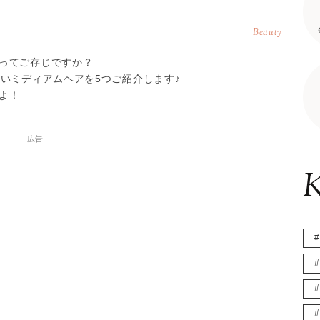
Beauty
ってご存じですか？
いミディアムヘアを5つご紹介します♪
よ！
― 広告 ―
K