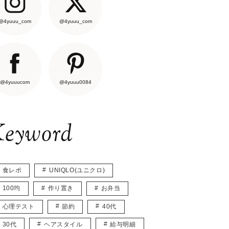
@4yuuu_com
@4yuuu_com
@4yuuucom
@4yuuu0084
eyword
食レポ
UNIQLO(ユニクロ)
100均
作り置き
お弁当
心理テスト
節約
40代
30代
ヘアスタイル
給与明細