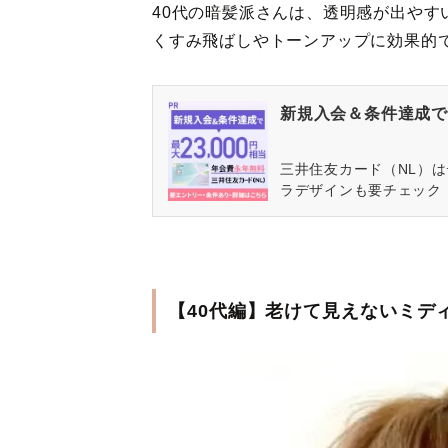
40代の暗髪派さんは、透明感が出やす
くすみ飛ばしやトーンアップに効果的
新規入会＆条件達成で最
三井住友カード（NL）
ラデザインも要チェック
【40代編】老けて見えないミデ