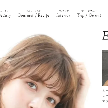
ビューティー
グルメ・レシピ
インテリア
旅行・おでかけ
Beauty
Gourmet / Recipe
Interior
Trip / Go out
E
カ
レ
マ
下