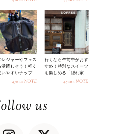
4yuuu NOTE
4yuuu NOTE
のレジャーやフェス
行くなら午前中がおす
も活躍しそう！軽く
すめ！特別なスイーツ
使いやすいナップサ
を楽しめる「隠れ家カ
ク
フェ」
4yuuu NOTE
4yuuu NOTE
ollow us