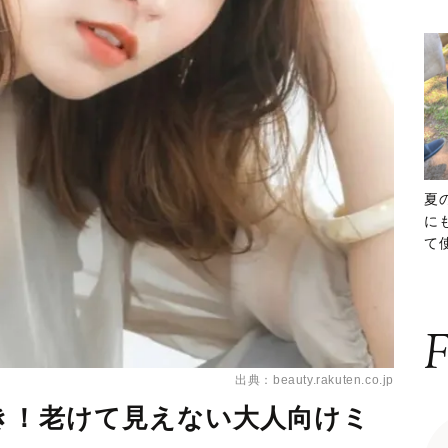
夏
に
て
ッ
F
出典：beauty.rakuten.co.jp
き！老けて見えない大人向けミ