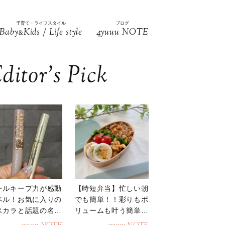
子育て・ライフスタイル
ブログ
Baby
Kids / Life style
4yuuu NOTE
&
ditor’s Pick
ールキープ力が感動
【時短弁当】忙しい朝
ベル！お気に入りの
でも簡単！！彩りもボ
スカラと話題の名品
リュームも叶う簡単そ
地
ぼろ弁当！