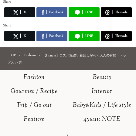
Share
X
Facebook
LINE
Threads
Share
X
Facebook
LINE
Threads
TOP
Fashion
【Honeys】コスパ最強♡着回しが利く大人の有能「トッ
プス」5選
Fashion
Beauty
Gourmet / Recipe
Interior
Trip / Go out
Baby
Kids / Life style
&
Feature
4yuuu NOTE