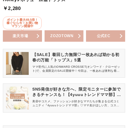
￥2,280
ポイント最大49.5倍！
稼ぐなら今！お買い物
マラソン開催中
楽天市場
ZOZOTOWN
公式EC
【SALE】着回し力無限♡一枚あれば助かる初
春の万能「トップス」5選
ママ世代に人気のONWARD CROSSET(オンワード・クローゼッ
ト)で、会員限定のSALE開催中！今回は、一枚あれば便利な着回
し力高めの「トップス」をご紹介します。今買っておけば初春に
重宝すること間違いなしなので、今すぐチェックしてみてくださ
いね♡※2023年3月6日(月)11時59分まで
SNS発信が好きな方へ、限定モニターに参加で
きるチャンスも！【4yuuuトレンドママ部】部
員募集中
美容やコスメ、ファッションが好きなママたちが集まる公式コミ
ュニティ『4yuuuトレンドママ部』♡ママ友がほしい方、コスメサ
ンプルをお試ししてくれる方、美容やママ向けの情報を一緒に発
信してくれる方を募集しています！