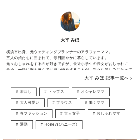
大平 みほ
横浜市出身、元ウェディングプランナーのアラフォーママ。
三人の娘たちに囲まれて、毎日賑やかに暮らしています。
元々おしゃれをするのが好きですが、最近小学生の長女がおしゃれに目
覚め、一緒に服を選んでお買い物をすることが、新たな楽しみになって
きました。
大平 みほ 記事一覧へ
下の娘たちはおしゃれより遊びたい盛り！シーズン毎に子供が楽しめる
イベントを考え、全力で楽しんでいます。
着回し
トップス
オシャレママ
やりたいことがたくさんありすぎて、毎日時間が足りないのがちょっと
した悩み。
大人可愛い
ブラウス
働くママ
ベビーマッサージ、ベビーヨガの資格持っています。
春ファッション
大人女子
おしゃれママ
育児をしながら、多くのママが楽しめるような記事をお届けできたらと
思っています。
通勤
Honeys(ハニーズ)