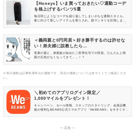
【Honeys】いま買っておきたい♡通勤コーデ
を格上げするパンツ5選
毎日同じようなコーデを繰り返してしまいがちな通勤スタイル。
春に向けて新しいアイテムを取り入れ、脱マンネリを目指しませ
んか？今回はママに人気のHoneys(ハニーズ)から、大人女子の通
勤におすすめな「パンツ」をご紹介します♪
＜義両親と0円同居＞好き勝手するのは許せな
い！弟夫婦に説教したら…
実家の親と、弟家族が始めた二世帯住宅での同居。だんだんと両
親の元気がなくなってきて……！？
※表示価格は記事執筆時点の価格です。現在の価格については各サイトでご確認くださ
い。
＼初めてのアプリログイン限定／
1,000マイルをプレゼント！
キャンペーン、セール情報、スタッフのスタイリング、会員証機
能が便利なBEAMS公式スマホアプリ「WeBEAMS」を今すぐチェ
ック♪
― 広告 ―