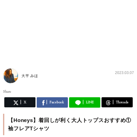
2023.03.07
大平 みほ
Share
X
Facebook
LINE
Threads
【Honeys】着回しが利く大人トップスおすすめ①
袖フレアTシャツ