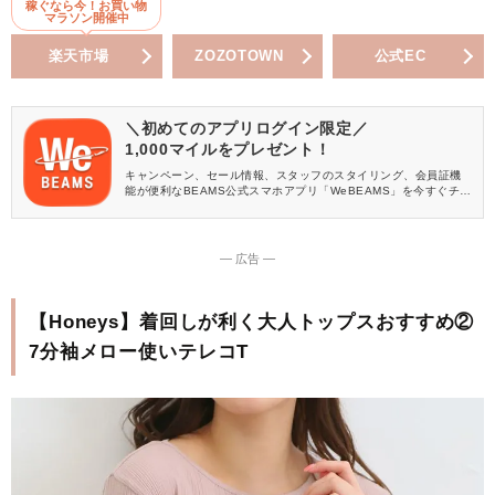
稼ぐなら今！お買い物
マラソン開催中
楽天市場
ZOZOTOWN
公式EC
＼初めてのアプリログイン限定／
1,000マイルをプレゼント！
キャンペーン、セール情報、スタッフのスタイリング、会員証機
能が便利なBEAMS公式スマホアプリ「WeBEAMS」を今すぐチェ
ック♪
― 広告 ―
【Honeys】着回しが利く大人トップスおすすめ②
7分袖メロー使いテレコT