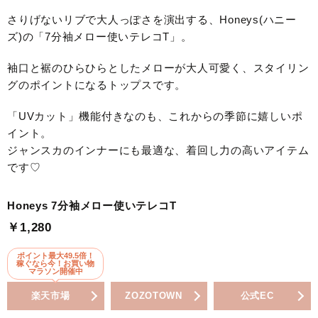
さりげないリブで大人っぽさを演出する、Honeys(ハニー
ズ)の「7分袖メロー使いテレコT」。
袖口と裾のひらひらとしたメローが大人可愛く、スタイリン
グのポイントになるトップスです。
「UVカット」機能付きなのも、これからの季節に嬉しいポ
イント。
ジャンスカのインナーにも最適な、着回し力の高いアイテム
です♡
Honeys 7分袖メロー使いテレコT
￥1,280
ポイント最大49.5倍！
稼ぐなら今！お買い物
マラソン開催中
楽天市場
ZOZOTOWN
公式EC