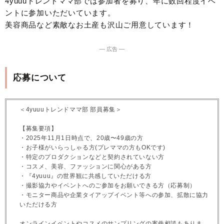
4yuuuトレンドママ部では参加者を募り、年に数回程度イベ
ントに参加いただいています。
美容商品など素敵なお土産も沢山ご用意しています！
― 広告 ―
応募について
＜4yuuuトレンドママ部 部員募集＞
【募集要項】
・2025年11月1日時点で、20歳〜49歳の方
・お子様がいらっしゃる方(プレママの方もOKです)
・特定のプロダクションなどと契約されていない方
・コスメ、美容、ファッションに関心がある方
・『4yuuu』の世界観に共感していただける方
・撮影協力やイベントへのご参加をお願いできる方（応募制）
・モニター商品や企業タイアップイベント等への参加、拡散に協力
いただける方
オンラインイベントやコスメのサンプリングの案件相談もありま