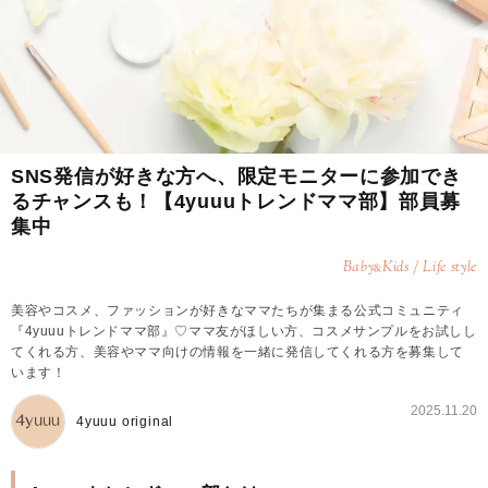
SNS発信が好きな方へ、限定モニターに参加でき
るチャンスも！【4yuuuトレンドママ部】部員募
集中
Baby
Kids / Life style
&
美容やコスメ、ファッションが好きなママたちが集まる公式コミュニティ
『4yuuuトレンドママ部』♡ママ友がほしい方、コスメサンプルをお試しし
てくれる方、美容やママ向けの情報を一緒に発信してくれる方を募集して
います！
2025.11.20
4yuuu original