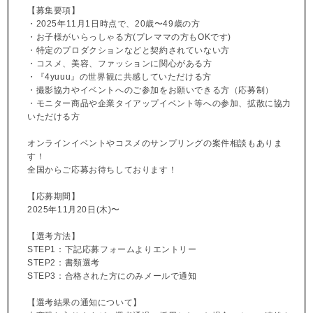
【募集要項】
・2025年11月1日時点で、20歳〜49歳の方
・お子様がいらっしゃる方(プレママの方もOKです)
・特定のプロダクションなどと契約されていない方
・コスメ、美容、ファッションに関心がある方
・『4yuuu』の世界観に共感していただける方
・撮影協力やイベントへのご参加をお願いできる方（応募制）
・モニター商品や企業タイアップイベント等への参加、拡散に協力
いただける方
オンラインイベントやコスメのサンプリングの案件相談もありま
す！
全国からご応募お待ちしております！
【応募期間】
2025年11月20日(木)〜
【選考方法】
STEP1：下記応募フォームよりエントリー
STEP2：書類選考
STEP3：合格された方にのみメールで通知
【選考結果の通知について】