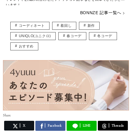
います！
BONNZE 記事一覧へ
コーディネート
着回し
新作
UNIQLO(ユニクロ)
春コーデ
冬コーデ
おすすめ
Share
X
Facebook
LINE
Threads