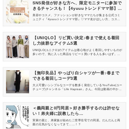
SNS発信が好きな方へ、限定モニターに参加で
きるチャンスも！【4yuuuトレンドママ部】部
員募集中
美容やコスメ、ファッションが好きなママたちが集まる公式コミ
ュニティ『4yuuuトレンドママ部』♡ママ友がほしい方、コスメサ
ンプルをお試ししてくれる方、美容やママ向けの情報を一緒に発
信してくれる方を募集しています！
【UNIQLO】リピ買い決定♪春まで使える着回
し力抜群なアイテム5選
UNIQLO(ユニクロ)のアイテムは着心地がよく着回しやすいものが
多いので、気に入った商品をリピート買いする人も多いはず。そ
こで今回はYouTube(ユーチューブ)チャンネル「田中日菜/TANAK
A HINA」の動画から、春まで活躍してくれるユニクロのおすすめ
アイテムをご紹介します。
【無印良品】やっぱり白シャツが一番♪春まで
できる着回しコーデ3選
大人可愛いシンプルなコーデを数多く発信しているYouTube(ユー
チューブ)チャンネル「Life Hapisan」さん。今回は動画の中か
ら、無印良品(むじるしりょうひん)の白シャツをベースにした、春
まで着回せるおすすめコーデをご紹介します。
＜義両親と0円同居＞好き勝手するのは許せな
い！弟夫婦に説教したら…
実家の親と、弟家族が始めた二世帯住宅での同居。だんだんと両
親の元気がなくなってきて……！？