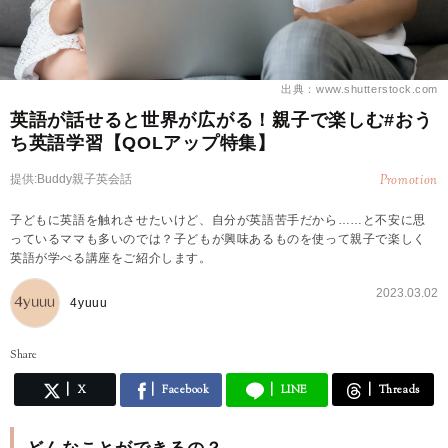
出典：www.shutterstock.com
英語が話せると世界が広がる！親子で楽しむ#おう
ち英語学習【QOLアップ特集】
提供:Buddy親子英会話
Promotion
子どもに英語を触れさせたいけど、自分が英語苦手だから……と不安に思
っているママも多いのでは？子どもが興味あるものを使って親子で楽しく
英語が学べる講座をご紹介します。
2023.03.02
4yuuu
Share
X
Facebook
LINE
Threads