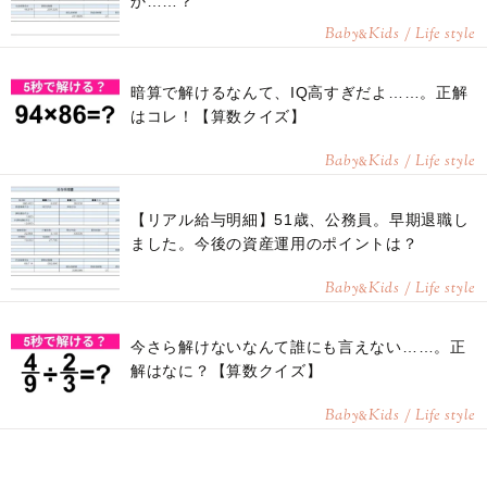
か……？
Baby
Kids / Life style
&
暗算で解けるなんて、IQ高すぎだよ……。正解
はコレ！【算数クイズ】
Baby
Kids / Life style
&
【リアル給与明細】51歳、公務員。早期退職し
ました。今後の資産運用のポイントは？
Baby
Kids / Life style
&
今さら解けないなんて誰にも言えない……。正
解はなに？【算数クイズ】
Baby
Kids / Life style
&