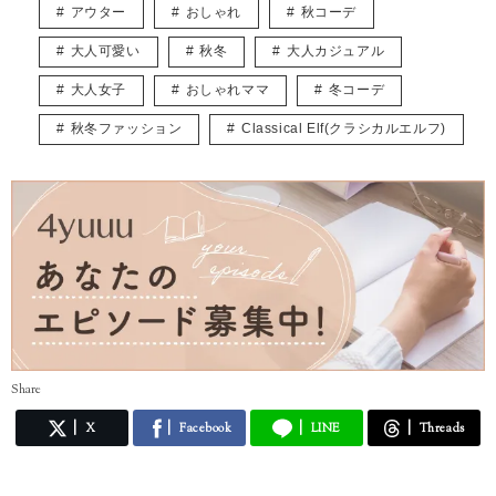
アウター
おしゃれ
秋コーデ
コツ作業しています。
主にファッションの記事を書かせていただくと思いますが、自分の感じ
大人可愛い
秋冬
大人カジュアル
た“いいね”をみなさんと共有できたら嬉しいです。
よろしくお願いします。
大人女子
おしゃれママ
冬コーデ
秋冬ファッション
Classical Elf(クラシカルエルフ)
Share
X
Facebook
LINE
Threads