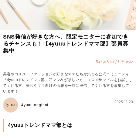
SNS発信が好きな方へ、限定モニターに参加でき
るチャンスも！【4yuuuトレンドママ部】部員募
集中
Baby
Kids / Life style
&
美容やコスメ、ファッションが好きなママたちが集まる公式コミュニティ
『4yuuuトレンドママ部』♡ママ友がほしい方、コスメサンプルをお試しし
てくれる方、美容やママ向けの情報を一緒に発信してくれる方を募集して
います！
2025.11.20
4yuuu original
4yuuuトレンドママ部とは