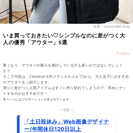
出典：classicalelf.shop
いま買っておきたい♡シンプルなのに差がつく大
人の優秀「アウター」5選
Fashion
寒くなり、アウターの購入を検討している方も多いのではないでしょう
か？
そこで今回は、Classical Elf(クラシカルエルフ)から、大人女子におすすめ
のアウターをご紹介します。
周りと差がつく人気アイテムはすぐに売り切れてしまうので、早めにゲッ
トするのがおすすめです！
本ページにはプロモーションが含まれています
― 広告 ―
「土日祝休み」Web画像デザイナ
ー/年間休日120日以上