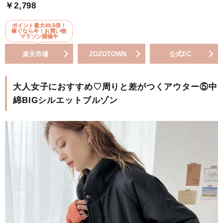
￥2,798
ポイント最大49.5倍！
稼ぐなら今！お買い物
マラソン開催中
楽天市場
ZOZOTOWN
公式EC
大人女子におすすめ♡周りと差がつくアウター⑤中
綿BIGシルエットブルゾン