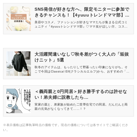
SNS発信が好きな方へ、限定モニターに参加で
きるチャンスも！【4yuuuトレンドママ部】部
員募集中
美容やコスメ、ファッションが好きなママたちが集まる公式コミ
ュニティ『4yuuuトレンドママ部』♡ママ友がほしい方、コスメサ
ンプルをお試ししてくれる方、美容やママ向けの情報を一緒に発
信してくれる方を募集しています！
大活躍間違いなし♡秋冬差がつく大人の「垢抜
けニット」5選
秋冬のアイテムは、もったりして野暮ったい印象になりがち。そ
こで今回はClassical Elf(クラシカルエルフ)から、おすすめの「垢
抜けニット」をご紹介します。どれも秋冬大活躍間違いなしのア
イテムなので、ぜひチェックしてくださいね♡
＜義両親と0円同居＞好き勝手するのは許せな
い！弟夫婦に説教したら…
実家の親と、弟家族が始めた二世帯住宅での同居。だんだんと両
親の元気がなくなってきて……！？
※表示価格は記事執筆時点の価格です。現在の価格については各サイトでご確認くださ
い。