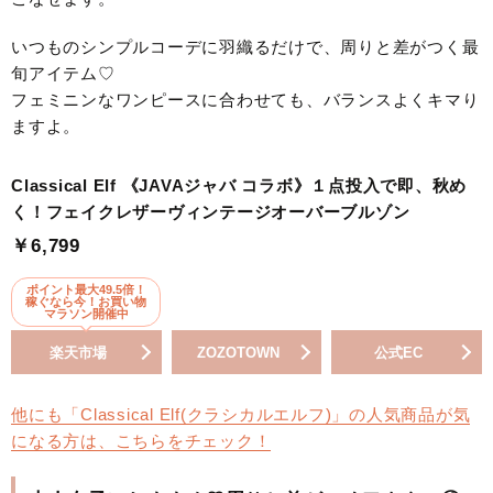
いつものシンプルコーデに羽織るだけで、周りと差がつく最
旬アイテム♡
フェミニンなワンピースに合わせても、バランスよくキマり
ますよ。
Classical Elf 《JAVAジャバ コラボ》１点投入で即、秋め
く！フェイクレザーヴィンテージオーバーブルゾン
￥6,799
ポイント最大49.5倍！
稼ぐなら今！お買い物
マラソン開催中
楽天市場
ZOZOTOWN
公式EC
他にも「Classical Elf(クラシカルエルフ)」の人気商品が気
になる方は、こちらをチェック！