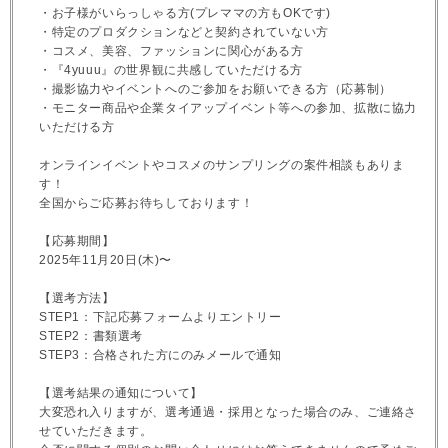
・お子様がいらっしゃる方(プレママの方もOKです)
・特定のプロダクションなどと契約されていない方
・コスメ、美容、ファッションに関心がある方
・『4yuuu』の世界観に共感していただける方
・撮影協力やイベントへのご参加をお願いできる方（応募制）
・モニター商品や企業タイアップイベント等への参加、拡散に協力
いただける方
オンラインイベントやコスメのサンプリングの案件相談もありま
す！
全国からご応募お待ちしております！
【応募期間】
2025年11月20日(木)〜
【選考方法】
STEP1：下記応募フォームよりエントリー
STEP2：書類選考
STEP3：合格された方にのみメールで通知
【選考結果の通知について】
大変恐れ入りますが、選考通過・採用となった場合のみ、ご連絡さ
せていただきます。