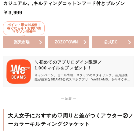
カジュアル。,キルティングコットンフード付きブルゾン
￥3,999
ポイント最大49.5倍！
稼ぐなら今！お買い物
マラソン開催中
楽天市場
ZOZOTOWN
公式EC
＼初めてのアプリログイン限定／
1,000マイルをプレゼント！
キャンペーン、セール情報、スタッフのスタイリング、会員証機
能が便利なBEAMS公式スマホアプリ「WeBEAMS」を今すぐチェ
ック♪
― 広告 ―
大人女子におすすめ♡周りと差がつくアウター②ノ
ーカラーキルティングジャケット