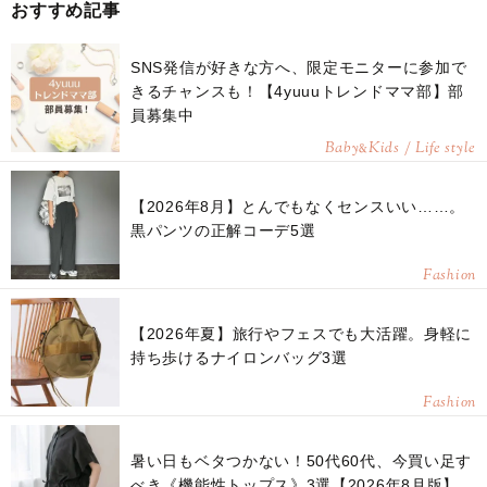
おすすめ記事
SNS発信が好きな方へ、限定モニターに参加で
きるチャンスも！【4yuuuトレンドママ部】部
員募集中
Baby
Kids / Life style
&
【2026年8月】とんでもなくセンスいい……。
黒パンツの正解コーデ5選
Fashion
【2026年夏】旅行やフェスでも大活躍。身軽に
持ち歩けるナイロンバッグ3選
Fashion
暑い日もベタつかない！50代60代、今買い足す
べき《機能性トップス》3選【2026年8月版】