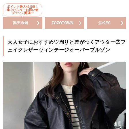
ポイント最大49.5倍！
稼ぐなら今！お買い物
マラソン開催中
楽天市場
ZOZOTOWN
公式EC
大人女子におすすめ♡周りと差がつくアウター③フ
ェイクレザーヴィンテージオーバーブルゾン