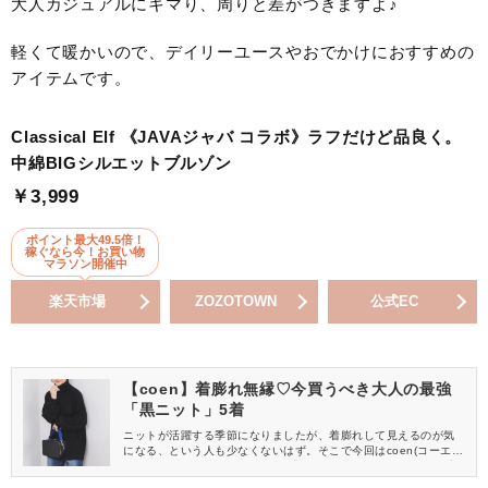
大人カジュアルにキマり、周りと差がつきますよ♪
軽くて暖かいので、デイリーユースやおでかけにおすすめの
アイテムです。
Classical Elf 《JAVAジャバ コラボ》ラフだけど品良く。
中綿BIGシルエットブルゾン
￥3,999
ポイント最大49.5倍！
稼ぐなら今！お買い物
マラソン開催中
楽天市場
ZOZOTOWN
公式EC
【coen】着膨れ無縁♡今買うべき大人の最強
「黒ニット」5着
ニットが活躍する季節になりましたが、着膨れして見えるのが気
になる、という人も少なくないはず。そこで今回はcoen(コーエ
ン)から、大人女子におすすめの「黒ニット」をご紹介します。着
膨れせずすっきり見えるアイテムばかりなので必見ですよ♡