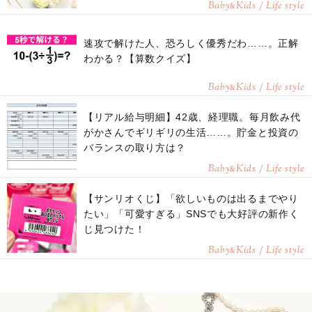
Baby
Kids / Life style
&
速攻で解けた人、恐ろしく優秀だわ……。正解
わかる？【算数クイズ】
Baby
Kids / Life style
&
【リアル給与明細】42歳、経理職。毎月飲み代
がかさんでギリギリの生活……。貯金と投資の
バランスの取り方は？
Baby
Kids / Life style
&
【サンリオくじ】「欲しいものは出るまでやり
たい」「可愛すぎる」SNSでも大好評の新作く
じ見つけた！
Baby
Kids / Life style
&