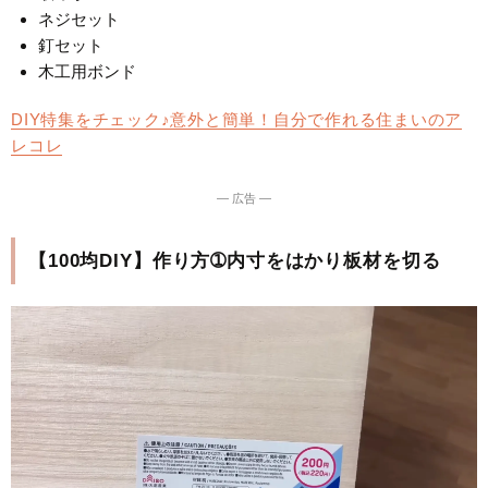
ネジセット
釘セット
木工用ボンド
DIY特集をチェック♪意外と簡単！自分で作れる住まいのア
レコレ
― 広告 ―
【100均DIY】作り方➀内寸をはかり板材を切る