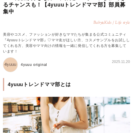
るチャンスも！【4yuuuトレンドママ部】部員募
集中
Baby
Kids / Life style
&
美容やコスメ、ファッションが好きなママたちが集まる公式コミュニティ
『4yuuuトレンドママ部』♡ママ友がほしい方、コスメサンプルをお試しし
てくれる方、美容やママ向けの情報を一緒に発信してくれる方を募集して
います！
2025.11.20
4yuuu original
4yuuuトレンドママ部とは