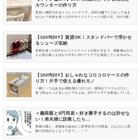
カウンターの作り方
意外に個性の出るトイレインテリア。自作の棚でこだわってみま
せんか？木材を使ったDIYやリメイクシートの貼り方、DIYの便利
グッズなど初心者にもわかりやすいDIYの情報を発信しているYou
Tube(ユーチューブ)チャンネル「寿チャンネルDIY」の動画から、
今回は100均の材料でつくるトイレカウンターの作り方をご紹介し
ます。
【100均DIY】賃貸OK！スタンドバーで浮かせ
るシューズ収納
木材を使ったDIYからリメイクシートの貼り方まで、経験者はもち
ろん初心者にも分かりやすいDIYアイデアを発信しているYouTub
e(ユーチューブ)チャンネル「寿ことぶきチャンネルDIY」。今回
は動画の中から、100均とホームセンターの材料を使ったシューズ
収納の作り方をご紹介します。
【100均DIY】おしゃれなコロコロケースの作
り方！片手で使える優れモノ
一家に一つはあるお掃除用のコロコロ。便利なアイテムだけに、
使う時はさっと出したいですよね。DIYアイデアを発信しているY
ouTube(ユーチューブ)チャンネル「寿チャンネルDIY」では、木
材を使ったDIYからリメイクシートの貼り方まで、初心者にも分か
りやすくレクチャーしています！今回は動画の中から、片手で出
し入れ可能、インテリアとも馴染むおしゃれなコロコロ収納ケー
＜義両親と0円同居＞好き勝手するのは許せな
スの作り方をご紹介します。
い！弟夫婦に説教したら…
実家の親と、弟家族が始めた二世帯住宅での同居。だんだんと両
親の元気がなくなってきて……！？