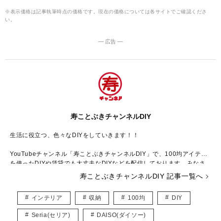
※表示価格は記事執筆時点の価格です。現在の価格については各サイトでご確認くださ
い。
― 広告 ―
寿ことぶきチャンネルDIY
生活に役立つ、色々なDIYをしていきます！！
YouTubeチャンネル「寿ことぶきチャンネルDIY」で、100均アイテム
を使ったDIYや賃貸でも大丈夫なDIYなどを配信しております。みなさ
んのDIYライフをより良くする参考にしていただけるようなコンテンツ
寿ことぶきチャンネルDIY 記事一覧へ
を投稿したいと思いますので、よろしくお願いします！！
インテリア
収納
100均
DIY
◆YouTube
https://www.youtube.com/channel/UCEz7AEXUmlV5N65D7O6747Q/
Seria(セリア)
DAISO(ダイソー)
featured