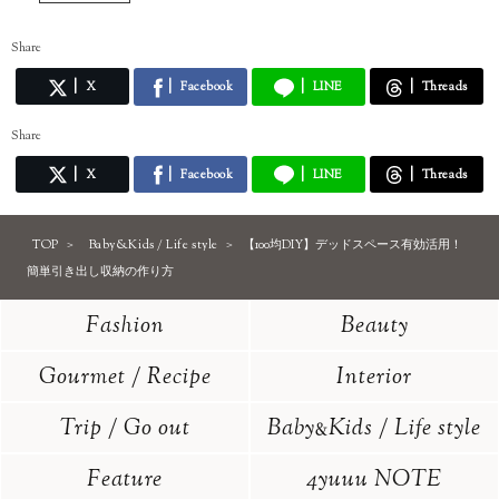
Share
X
Facebook
LINE
Threads
Share
X
Facebook
LINE
Threads
TOP
Baby&Kids / Life style
【100均DIY】デッドスペース有効活用！
簡単引き出し収納の作り方
Fashion
Beauty
Gourmet / Recipe
Interior
Trip / Go out
Baby
Kids / Life style
&
Feature
4yuuu NOTE