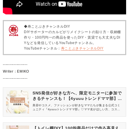
◆寿ことぶきチャンネルDIY
DIYサポーターのカルビがリメイクシートの貼り方・収納棚
作り・100円均一の商品を使ったDIY・賃貸でも大丈夫なDI
Yなどを発信しているYouTubeチャンネル。
YouTubeチャンネル：
寿ことぶきチャンネルDIY
------------------
Writer：EMIKO
------------------
SNS発信が好きな方へ、限定モニターに参加で
きるチャンスも！【4yuuuトレンドママ部】部
員募集中
美容やコスメ、ファッションが好きなママたちが集まる公式コミ
ュニティ『4yuuuトレンドママ部』♡ママ友がほしい方、コスメサ
ンプルをお試ししてくれる方、美容やママ向けの情報を一緒に発
信してくれる方を募集しています！
【トイレ棚DIY】100均商品だけで作る高見え