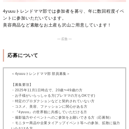
4yuuuトレンドママ部では参加者を募り、年に数回程度イベ
ントに参加いただいています。
美容商品など素敵なお土産も沢山ご用意しています！
― 広告 ―
応募について
＜4yuuuトレンドママ部 部員募集＞
【募集要項】
・2025年11月1日時点で、20歳〜49歳の方
・お子様がいらっしゃる方(プレママの方もOKです)
・特定のプロダクションなどと契約されていない方
・コスメ、美容、ファッションに関心がある方
・『4yuuu』の世界観に共感していただける方
・撮影協力やイベントへのご参加をお願いできる方（応募制）
・モニター商品や企業タイアップイベント等への参加、拡散に協力
いただける方