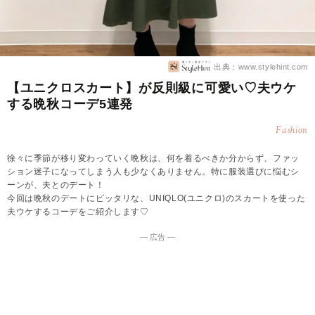
出典：www.stylehint.com
【ユニクロスカート】が反則級に可愛い♡夫ウケ
する晩秋コーデ5連発
Fashion
徐々に季節が移り変わっていく晩秋は、何を着るべきか分からず、ファッ
ション迷子になってしまう人も少なくありません。特に服装選びに悩むシ
ーンが、夫とのデート！
今回は晩秋のデートにピッタリな、UNIQLO(ユニクロ)のスカートを使った
夫ウケするコーデをご紹介します♡
― 広告 ―