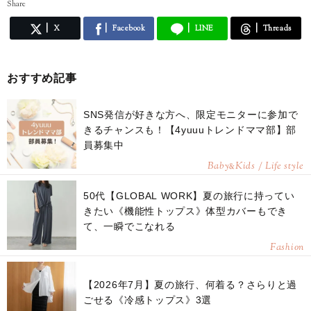
Share
X
Facebook
LINE
Threads
おすすめ記事
SNS発信が好きな方へ、限定モニターに参加で
きるチャンスも！【4yuuuトレンドママ部】部
員募集中
Baby
Kids / Life style
&
50代【GLOBAL WORK】夏の旅行に持ってい
きたい《機能性トップス》体型カバーもでき
て、一瞬でこなれる
Fashion
【2026年7月】夏の旅行、何着る？さらりと過
ごせる《冷感トップス》3選