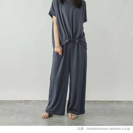
出典：brandavenue.rakuten.co.jp