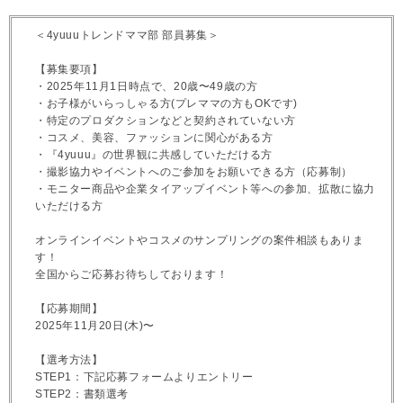
＜4yuuuトレンドママ部 部員募集＞
【募集要項】
・2025年11月1日時点で、20歳〜49歳の方
・お子様がいらっしゃる方(プレママの方もOKです)
・特定のプロダクションなどと契約されていない方
・コスメ、美容、ファッションに関心がある方
・『4yuuu』の世界観に共感していただける方
・撮影協力やイベントへのご参加をお願いできる方（応募制）
・モニター商品や企業タイアップイベント等への参加、拡散に協力
いただける方
オンラインイベントやコスメのサンプリングの案件相談もありま
す！
全国からご応募お待ちしております！
【応募期間】
2025年11月20日(木)〜
【選考方法】
STEP1：下記応募フォームよりエントリー
STEP2：書類選考