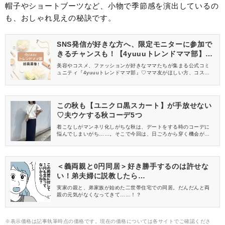
帽子やショートブーツなど、小物で季節感を演出しているの
も、おしゃれ見えの秘訣です。
SNS発信が好きな方へ、限定モニターに参加で
きるチャンスも！【4yuuuトレンドママ部】部
員募集中
美容やコスメ、ファッションが好きなママたちが集まる公式コミ
ュニティ『4yuuuトレンドママ部』♡ママ友がほしい方、コスメサ
ンプルをお試ししてくれる方、美容やママ向けの情報を一緒に発
信してくれる方を募集しています！
この秋も【ユニクロ黒スカート】が手放せない
♡夫ウケする秋コーデ5つ
着こなしがマンネリ化しがちな秋は、デートをする時のコーデに
悩んでしまいがち……。そこで今回は、日ごろから穿く機会が多
いUNIQLO(ユニクロ)の黒スカートを使った、夫ウケする秋コーデ
をご紹介します♡
＜義両親と0円同居＞好き勝手するのは許せな
い！弟夫婦に説教したら…
実家の親と、弟家族が始めた二世帯住宅での同居。だんだんと両
親の元気がなくなってきて……！？
※表示価格は記事執筆時点の価格です。現在の価格については各サイトでご確認くださ