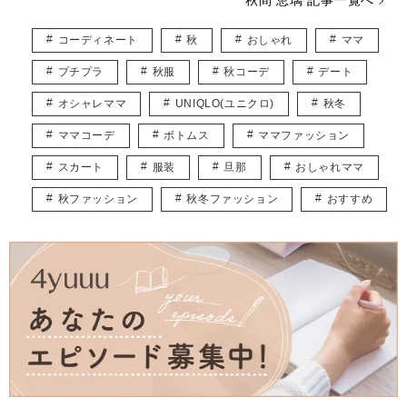
インスタグラム* @eriusa0325
https://instagram.com/eriusa0325/
コーディネート
秋
おしゃれ
ママ
メール* eriusa0325@gmail.com
(コンタクトはインスタグラムのDM、メールアドレスへお願いいたしま
プチプラ
秋服
秋コーデ
デート
す)
※恐れ入りますが、商品に関してのご質問にはお答えしかねます。
オシャレママ
UNIQLO(ユニクロ)
秋冬
ママコーデ
ボトムス
ママファッション
スカート
服装
旦那
おしゃれママ
秋ファッション
秋冬ファッション
おすすめ