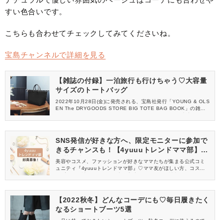
すい色合いです。
こちらも合わせてチェックしてみてくださいね。
宝島チャンネルで詳細を見る
【雑誌の付録】一泊旅行も行けちゃう♡大容量
サイズのトートバッグ
2022年10月28日(金)に発売される、宝島社発行「YOUNG & OLS
EN The DRYGOODS STORE BIG TOTE BAG BOOK」の雑誌
の付録に、YOUNG & OLSEN(ヤンアンドオルセン)の大容量トー
トバッグが登場します。日常使いやショッピングはもちろん、一
泊旅行にも行けちゃうビッグサイズ！さまざまなシーンに活躍し
てくれますよ♡
SNS発信が好きな方へ、限定モニターに参加で
きるチャンスも！【4yuuuトレンドママ部】部
員募集中
美容やコスメ、ファッションが好きなママたちが集まる公式コミ
ュニティ『4yuuuトレンドママ部』♡ママ友がほしい方、コスメサ
ンプルをお試ししてくれる方、美容やママ向けの情報を一緒に発
信してくれる方を募集しています！
【2022秋冬】どんなコーデにも♡毎日履きたく
なるショートブーツ5選