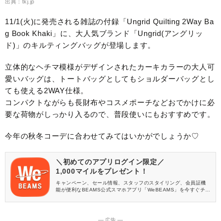
出典：tkj.jp
11/1(火)に発売される雑誌の付録「Ungrid Quilting 2Way Ba
g Book Khaki」に、大人気ブランド「Ungrid(アングリッ
ド)」のキルティングバッグが登場します。
立体的なヘチマ模様がデザインされたカーキカラーの大人可
愛いバッグは、トートバッグとしてもショルダーバッグとし
ても使える2WAY仕様。
コンパクトながらも長財布やコスメポーチなどおでかけに必
要な荷物がしっかり入るので、普段使いにもおすすめです。
今年の秋冬コーデに合わせてみてはいかがでしょうか♡
＼初めてのアプリログイン限定／
1,000マイルをプレゼント！
キャンペーン、セール情報、スタッフのスタイリング、会員証機
能が便利なBEAMS公式スマホアプリ「WeBEAMS」を今すぐチェ
ック♪
― 広告 ―