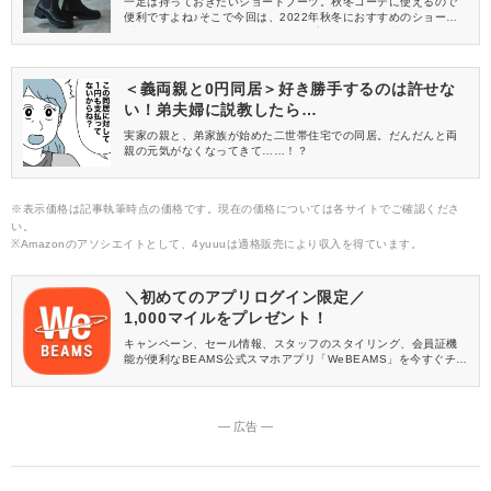
一足は持っておきたいショートブーツ。秋冬コーデに使えるので
便利ですよね♪そこで今回は、2022年秋冬におすすめのショート
ブーツをご紹介します。どれもシンプルでシーンを選ばないデザ
インなので、完売前に要チェックですよ♡
＜義両親と0円同居＞好き勝手するのは許せな
い！弟夫婦に説教したら…
実家の親と、弟家族が始めた二世帯住宅での同居。だんだんと両
親の元気がなくなってきて……！？
※表示価格は記事執筆時点の価格です。現在の価格については各サイトでご確認くださ
い。
※Amazonのアソシエイトとして、4yuuuは適格販売により収入を得ています。
＼初めてのアプリログイン限定／
1,000マイルをプレゼント！
キャンペーン、セール情報、スタッフのスタイリング、会員証機
能が便利なBEAMS公式スマホアプリ「WeBEAMS」を今すぐチェ
ック♪
― 広告 ―