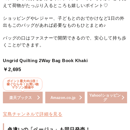
えて荷物がたっぷり入るところも嬉しいポイント♡
ショッピングやレジャー、子どもとのおでかけなど1日の外
出もこのバッグがあれば必要なものもひとまとめ♪
バッグの口はファスナーで開閉できるので、安心して持ち歩
くことができます。
Ungrid Quilting 2Way Bag Book Khaki
￥2,695
ポイント最大49.5倍！
稼ぐなら今！お買い物
マラソン開催中
Yahoo!ショッピン
楽天ブックス
Amazon.co.jp
グ
宝島チャンネルで詳細を見る
色違いの「ベージュ」も同日発売！