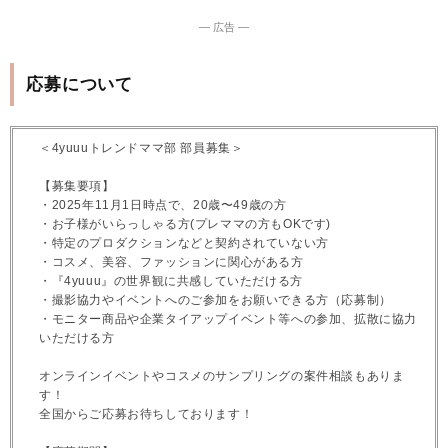
― 広告 ―
応募について
＜4yuuuトレンドママ部 部員募集＞
【募集要項】
・2025年11月1日時点で、20歳〜49歳の方
・お子様がいらっしゃる方(プレママの方もOKです)
・特定のプロダクションなどと契約されていない方
・コスメ、美容、ファッションに関心がある方
・『4yuuu』の世界観に共感していただける方
・撮影協力やイベントへのご参加をお願いできる方（応募制）
・モニター商品や企業タイアップイベント等への参加、拡散に協力
いただける方
オンラインイベントやコスメのサンプリングの案件相談もありま
す！
全国からご応募お待ちしております！