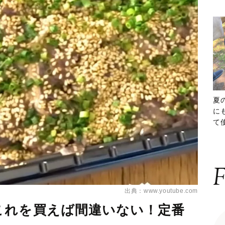
夏
に
て
ッ
F
出典：www.youtube.com
これを買えば間違いない！定番