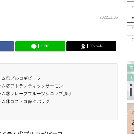
2022.11.05
k
LINE
Threads
テム①プルコギビーフ
テム②アトランティックサーモン
テム③グレープフルーツシロップ漬け
テム④コストコ保冷バッグ