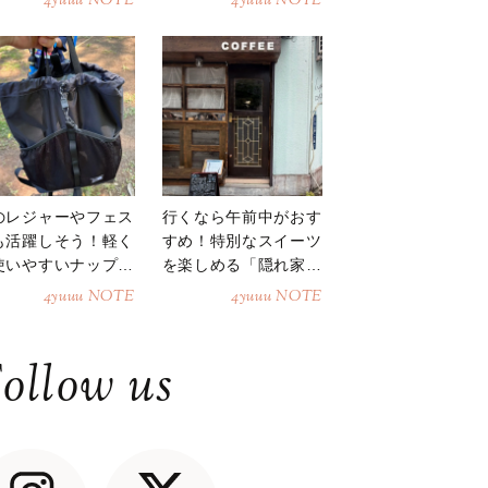
4yuuu NOTE
4yuuu NOTE
のレジャーやフェス
行くなら午前中がおす
も活躍しそう！軽く
すめ！特別なスイーツ
使いやすいナップサ
を楽しめる「隠れ家カ
ク
フェ」
4yuuu NOTE
4yuuu NOTE
ollow us