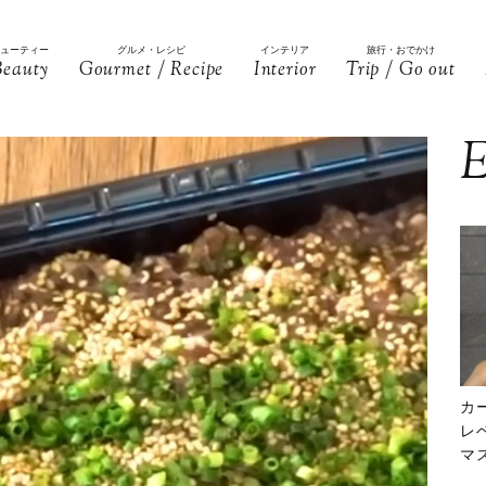
ビューティー
グルメ・レシピ
インテリア
旅行・おでかけ
Beauty
Gourmet / Recipe
Interior
Trip / Go out
E
カ
レ
マ
下