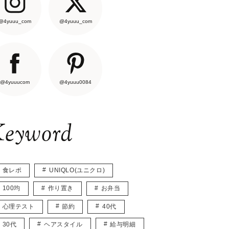
@4yuuu_com
@4yuuu_com
@4yuuucom
@4yuuu0084
eyword
食レポ
UNIQLO(ユニクロ)
100均
作り置き
お弁当
心理テスト
節約
40代
30代
ヘアスタイル
給与明細