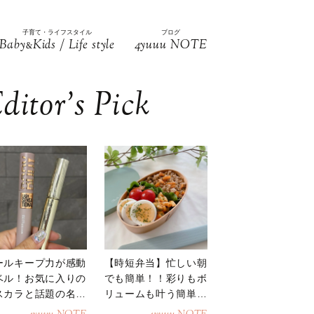
子育て・ライフスタイル
ブログ
Baby
Kids / Life style
4yuuu NOTE
&
ditor’s Pick
ールキープ力が感動
【時短弁当】忙しい朝
ベル！お気に入りの
でも簡単！！彩りもボ
スカラと話題の名品
リュームも叶う簡単そ
地
ぼろ弁当！