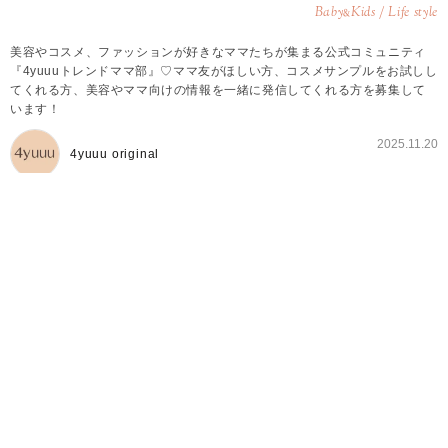
Baby
Kids / Life style
&
美容やコスメ、ファッションが好きなママたちが集まる公式コミュニティ
『4yuuuトレンドママ部』♡ママ友がほしい方、コスメサンプルをお試しし
てくれる方、美容やママ向けの情報を一緒に発信してくれる方を募集して
います！
2025.11.20
4yuuu original
4yuuuトレンドママ部とは