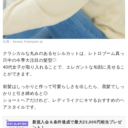
出典：beauty.hotpepper.jp
クラシカルな丸みのあるセシルカットは、レトロブーム真っ
只中の今季大注目の髪型♡
40代女子が取り入れることで、エレガントな旬顔に見せるこ
とができます。
前髪はしっかりと作って可愛らしさを出したら、黒髪でしっ
かりと引き締めると◎
ショートヘアだけれど、レディライクにキマるおすすめのヘ
アスタイルです。
新規入会＆条件達成で最大23,000円相当プレゼ
ント！