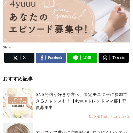
Share
X
Facebook
LINE
Threads
おすすめ記事
SNS発信が好きな方へ、限定モニターに参加で
きるチャンスも！【4yuuuトレンドママ部】部
員募集中
Baby
Kids / Life style
&
アラフィフ世代に◎白髪が目立ちにくいヘアカ