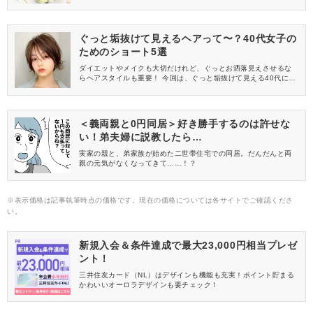
ンプルをお試ししてくれる方、美容やママ向けの情報を一緒に発
信してくれる方を募集しています！
ぐっと垢抜けて見えるヘアって〜？40代女子の
ためのショート5選
ダイエットやメイクも大切だけれど、ぐっとお洒落見えさせるな
らヘアスタイルも重要！ 今回は、ぐっと垢抜けて見える40代にお
すすめのショートヘアをご紹介します。 これからの季節にぴった
りなので、ぜひチェックしてみてください。
＜義両親と0円同居＞好き勝手するのは許せな
い！弟夫婦に説教したら…
実家の親と、弟家族が始めた二世帯住宅での同居。だんだんと両
親の元気がなくなってきて……！？
※表示価格は記事執筆時点の価格です。現在の価格については各サイトでご確認くださ
い。
新規入会＆条件達成で最大23,000円相当プレゼ
ント！
三井住友カード（NL）はデザインも機能も充実！ポイント貯まる
かわいいオーロラデザインも要チェック！