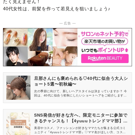
たく見えません！
40代女性は、前髪を作って若見えを狙いましょう♪
― 広告 ―
旦那さんにも褒められる♡40代に似合う大人シ
ョート5選〜初秋編〜
次の季節に向けて、新しいヘアスタイルは決まっていますか？ 今
回は、40代に似合う初秋にしたいショートヘアをご紹介します。
イメチェンを考えている方は、ぜひチェックしてみてください♡
SNS発信が好きな方へ、限定モニターに参加で
きるチャンスも！【4yuuuトレンドママ部】部
員募集中
美容やコスメ、ファッションが好きなママたちが集まる公式コミ
ュニティ『4yuuuトレンドママ部』♡ママ友がほしい方、コスメサ