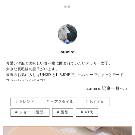
― 広告 ―
sumire
可愛い洋服と美味しい食べ物に囲まれていたいアラサー女子。
大きな長毛猫の息子がいます。
最近のお気に入りはUN3D.とLIBJOIEで、ヘルシーでちょっとモードな
ファッションがタイプ♡
普段はWEBライター兼パーソナルスタイリストとして活動中。
sumire 記事一覧へ
結婚や出産など転機の多い20～30代ママに向けて、“似合う”と“好き”を
取り入れたコーデ術を日々研究・発信しています。
トレンド
ヘアスタイル
おすすめ
★インスタ
https://www.instagram.com/_sumirey__/
ショート(髪型)
髪型
40代
★ブログ
http://self-styling.net/