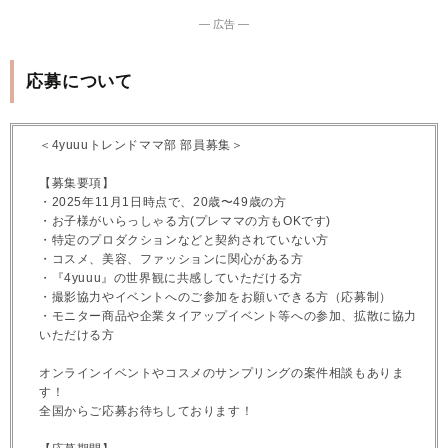
― 広告 ―
応募について
＜4yuuuトレンドママ部 部員募集＞
【募集要項】
・2025年11月1日時点で、20歳〜49歳の方
・お子様がいらっしゃる方(プレママの方もOKです)
・特定のプロダクションなどと契約されていない方
・コスメ、美容、ファッションに関心がある方
・『4yuuu』の世界観に共感していただける方
・撮影協力やイベントへのご参加をお願いできる方（応募制）
・モニター商品や企業タイアップイベント等への参加、拡散に協力
いただける方
オンラインイベントやコスメのサンプリングの案件相談もありま
す！
全国からご応募お待ちしております！