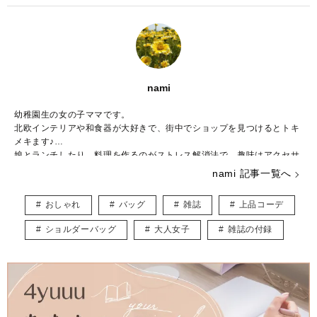
nami
幼稚園生の女の子ママです。
北欧インテリアや和食器が大好きで、街中でショップを見つけるとトキ
メキます♪
娘とランチしたり、料理を作るのがストレス解消法で、趣味はアクセサ
リー作りです。
nami 記事一覧へ
子ども用やペット用のアクセサリーを販売しつつ、いつかは大型犬と一
緒に暮らしたいなぁと夢見ています。
おしゃれ
バッグ
雑誌
上品コーデ
皆様に役立つ情報を、楽しくお届けしていけたらと思います♡
ショルダーバッグ
大人女子
雑誌の付録