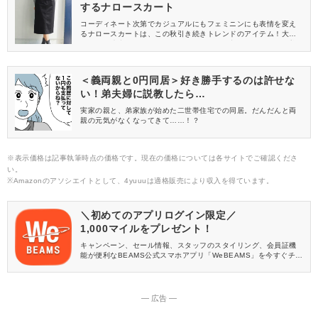
するナロースカート
コーディネート次第でカジュアルにもフェミニンにも表情を変え
るナロースカートは、この秋引き続きトレンドのアイテム！大人
らしさも演出できるので、ママコーデに取り入れておしゃれに着
こなしたいですよね。そこで今回は、Honeys(ハニーズ)から厳選
したナロースカートをご紹介します♪
＜義両親と0円同居＞好き勝手するのは許せな
い！弟夫婦に説教したら…
実家の親と、弟家族が始めた二世帯住宅での同居。だんだんと両
親の元気がなくなってきて……！？
※表示価格は記事執筆時点の価格です。現在の価格については各サイトでご確認くださ
い。
※Amazonのアソシエイトとして、4yuuuは適格販売により収入を得ています。
＼初めてのアプリログイン限定／
1,000マイルをプレゼント！
キャンペーン、セール情報、スタッフのスタイリング、会員証機
能が便利なBEAMS公式スマホアプリ「WeBEAMS」を今すぐチェ
ック♪
― 広告 ―