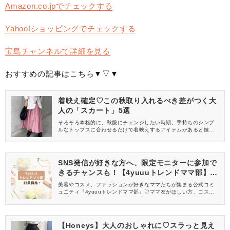
Amazon.co.jpでチェックする
Yahoo!ショッピングでチェックする
宝島チャンネルで詳細を見る
おすすめの記事はこちら▼▽▼
着映え確定♡この秋取り入れるべき差がつく大
人の「スカート」5選
そろそろ本格的に、秋服にチェンジしたい時期。手持ちのシンプ
ルなトップスに合わせるだけで着映えするアイテムがあると嬉し
いですよね♪今回はkuih(クイ)から、穿くだけで簡単に着映えす
る、大人女子におすすめのスカートをご紹介します。
SNS発信が好きな方へ、限定モニターに参加で
きるチャンスも！【4yuuuトレンドママ部】部
員募集中
美容やコスメ、ファッションが好きなママたちが集まる公式コミ
ュニティ『4yuuuトレンドママ部』♡ママ友がほしい方、コスメサ
ンプルをお試ししてくれる方、美容やママ向けの情報を一緒に発
信してくれる方を募集しています！
【Honeys】大人のおしゃれに♡スラっと見え