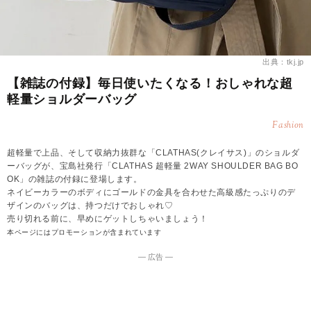
出典：tkj.jp
【雑誌の付録】毎日使いたくなる！おしゃれな超
軽量ショルダーバッグ
Fashion
超軽量で上品、そして収納力抜群な「CLATHAS(クレイサス)」のショルダ
ーバッグが、宝島社発行「CLATHAS 超軽量 2WAY SHOULDER BAG BO
OK」の雑誌の付録に登場します。
ネイビーカラーのボディにゴールドの金具を合わせた高級感たっぷりのデ
ザインのバッグは、持つだけでおしゃれ♡
売り切れる前に、早めにゲットしちゃいましょう！
本ページにはプロモーションが含まれています
― 広告 ―