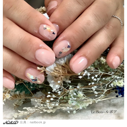
出典：nailbook.jp