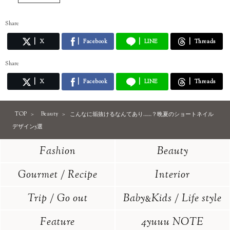
Share
X
Facebook
LINE
Threads
Share
X
Facebook
LINE
Threads
TOP
Beauty
こんなに垢抜けるなんてあり……？晩夏のショートネイル
デザイン5選
Fashion
Beauty
Gourmet / Recipe
Interior
Trip / Go out
Baby
Kids / Life style
&
Feature
4yuuu NOTE