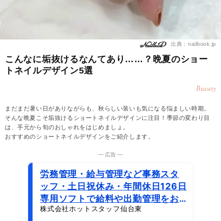
出典：nailbook.jp
こんなに垢抜けるなんてあり……？晩夏のショー
トネイルデザイン5選
Beauty
まだまだ暑い日がありながらも、秋らしい装いも気になる悩ましい時期。
そんな晩夏こそ垢抜けるショートネイルデザインに注目！季節の変わり目
は、手元から旬のおしゃれをはじめましょ。
おすすめのショートネイルデザインをご紹介します。
― 広告 ―
労務管理・給与管理など事務スタ
ッフ・土日祝休み・年間休日126日
専用ソフトで給料や出勤管理をお
株式会社ホットスタッフ仙台東
任せ