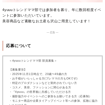
4yuuuトレンドママ部では参加者を募り、年に数回程度イベ
ントに参加いただいています。
美容商品など素敵なお土産も沢山ご用意しています！
― 広告 ―
応募について
＜4yuuuトレンドママ部 部員募集＞
【募集要項】
・2025年11月1日時点で、20歳〜49歳の方
・お子様がいらっしゃる方(プレママの方もOKです)
・特定のプロダクションなどと契約されていない方
・コスメ、美容、ファッションに関心がある方
・『4yuuu』の世界観に共感していただける方
・撮影協力やイベントへのご参加をお願いできる方（応募制）
・モニター商品や企業タイアップイベント等への参加、拡散に協力