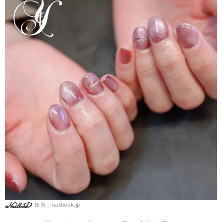
出典：nailbook.jp