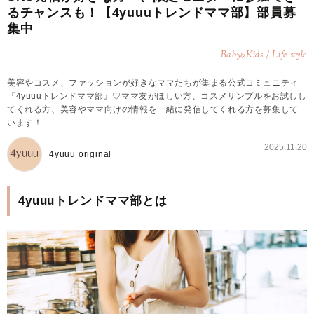
るチャンスも！【4yuuuトレンドママ部】部員募
集中
Baby
Kids / Life style
&
美容やコスメ、ファッションが好きなママたちが集まる公式コミュニティ
『4yuuuトレンドママ部』♡ママ友がほしい方、コスメサンプルをお試しし
てくれる方、美容やママ向けの情報を一緒に発信してくれる方を募集して
います！
2025.11.20
4yuuu original
4yuuuトレンドママ部とは