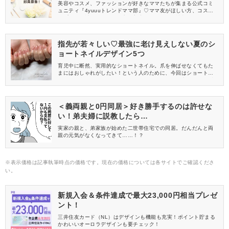
員募集中
美容やコスメ、ファッションが好きなママたちが集まる公式コミ
ュニティ『4yuuuトレンドママ部』♡ママ友がほしい方、コスメサ
ンプルをお試ししてくれる方、美容やママ向けの情報を一緒に発
信してくれる方を募集しています！
指先が若々しい♡最強に老け見えしない夏のシ
ョートネイルデザイン5つ
育児中に断然、実用的なショートネイル。爪を伸ばせなくてもた
まにはおしゃれがしたい！という人のために、今回はショートネ
イルに似合う夏ネイルデザインを集めてみました。老け見えせず
に好感度も抜群なネイルデザインを揃えたので、ぜひチェックし
てみてくださいね。
＜義両親と0円同居＞好き勝手するのは許せな
い！弟夫婦に説教したら…
実家の親と、弟家族が始めた二世帯住宅での同居。だんだんと両
親の元気がなくなってきて……！？
※表示価格は記事執筆時点の価格です。現在の価格については各サイトでご確認くださ
い。
新規入会＆条件達成で最大23,000円相当プレゼ
ント！
三井住友カード（NL）はデザインも機能も充実！ポイント貯まる
かわいいオーロラデザインも要チェック！