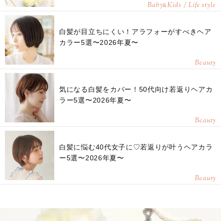
Baby
Kids / Life style
&
白髪が目立ちにくい！アラフォーがすべきヘア
カラー5選〜2026年夏〜
Beauty
気になる白髪をカバー！50代向け若返りヘアカ
ラー5選〜2026年夏〜
Beauty
白髪に悩む40代女子に♡若返りが叶うヘアカラ
ー5選〜2026年夏〜
Beauty