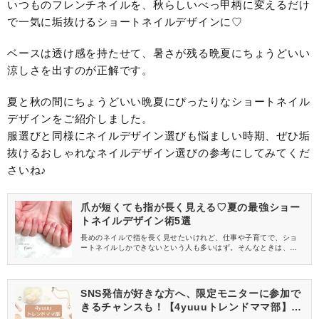
いつものフレンチネイルを、秋らしいべっ甲柄に変えるだけ
で一気に垢抜けるショートネイルデザインに♡
ベースは透け感を持たせて、暑さが残る晩夏にちょうどいい
涼しさを出すのが正解です。
夏と秋の間にちょうどいい晩夏にぴったりなショートネイル
デザインをご紹介しました。
服選びと同様にネイルデザイン選びも悩ましい時期、ぜひ垢
抜けるおしゃれなネイルデザイン選びの参考にしてみてくだ
さいね♪
爪が短くても指が長く見える♡夏の最強ショー
トネイルデザイン術5選
長めのネイルで指を長く見せたいけれど、仕事や子育てで、ショ
ートネイルしかできないという人も多いはず。そんなときは、指
が長く見えるショートネイルデザインを楽しんでみましょ♪夏にお
すすめしたいショートネイルデザインをご紹介します。
SNS発信が好きな方へ、限定モニターに参加で
きるチャンスも！【4yuuuトレンドママ部】部