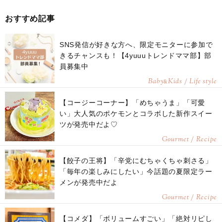
おすすめ記事
SNS発信が好きな方へ、限定モニターに参加で
きるチャンスも！【4yuuuトレンドママ部】部
員募集中
Baby
Kids / Life style
&
【コージーコーナー】「めちゃうま」「可愛
い」大人気のポケモンとコラボした新作スイー
ツが発売中だよ♡
Gourmet / Recipe
【餃子の王将】「辛党にむちゃくちゃ刺さる」
「毎年の楽しみにしたい」今話題の夏限定ラー
メンが発売中だよ
Gourmet / Recipe
【コメダ】「ボリュームすごい」「絶対リピし