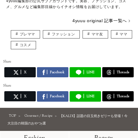
4yuuu編集部の公式サブアカウントです。美容、ファッション、コス
メ、グルメなど編集部目線からイチオシ情報をお届けしています。
4yuuu original 記事一覧へ
プレママ
ファッション
ママ友
ママ
コスメ
Share
X
Facebook
LINE
Threads
Share
X
Facebook
LINE
Threads
TOP
Gourmet / Recipe
【KALDI】話題の目玉焼きゼリーも登場！今
大注目の韓国のおやつ5選