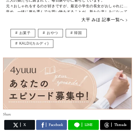
三人の娘たちに囲まれて、毎日賑やかに暮らしています。
元々おしゃれをするのが好きですが、最近小学生の長女がおしゃれに目
覚め、一緒に服を選んでお買い物をすることが、新たな楽しみになって
きました。
大平 みほ 記事一覧へ
下の娘たちはおしゃれより遊びたい盛り！シーズン毎に子供が楽しめる
イベントを考え、全力で楽しんでいます。
お菓子
おやつ
韓国
やりたいことがたくさんありすぎて、毎日時間が足りないのがちょっと
した悩み。
KALDI(カルディ)
ベビーマッサージ、ベビーヨガの資格持っています。
育児をしながら、多くのママが楽しめるような記事をお届けできたらと
思っています。
Share
X
Facebook
LINE
Threads