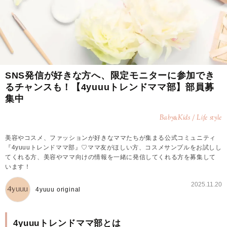
SNS発信が好きな方へ、限定モニターに参加でき
るチャンスも！【4yuuuトレンドママ部】部員募
集中
Baby
Kids / Life style
&
美容やコスメ、ファッションが好きなママたちが集まる公式コミュニティ
『4yuuuトレンドママ部』♡ママ友がほしい方、コスメサンプルをお試しし
てくれる方、美容やママ向けの情報を一緒に発信してくれる方を募集して
います！
2025.11.20
4yuuu original
4yuuuトレンドママ部とは