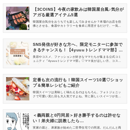
【3COINS】今夜の家飲みは韓国屋台風♪気分が
アガる厳選アイテム5選
韓国屋台気分をおうちでも楽しんでみませんか？本場のお店を彷
彿とさせる、食器やカトラリーを食卓に用意するだけで、一気に
韓国へ行った気分になれそうですよ♡今回は、家飲みにあると気分
がアガる、おすすめ韓国屋台風アイテムをご紹介します♪
SNS発信が好きな方へ、限定モニターに参加で
きるチャンスも！【4yuuuトレンドママ部】部
員募集中
美容やコスメ、ファッションが好きなママたちが集まる公式コミ
ュニティ『4yuuuトレンドママ部』♡ママ友がほしい方、コスメサ
ンプルをお試ししてくれる方、美容やママ向けの情報を一緒に発
信してくれる方を募集しています！
定番も次の流行も！韓国スイーツ10選♡ショッ
プ＆簡単レシピもご紹介
韓国スイーツは美味しく味わえるのはもちろん、フォトジェニッ
クで可愛い見た目も大人気ですよね。常に新しいスイーツが生み
出され、これから流行るスイーツも気になるところ。そこで今回
は、定番人気のスイーツから、これから流行りそうな新しいスイ
ーツをご紹介します。あわせて通販もできるショップや手作りレ
シピもチェックしましょう。
＜義両親と0円同居＞好き勝手するのは許せな
い！弟夫婦に説教したら…
実家の親と、弟家族が始めた二世帯住宅での同居。だんだんと両