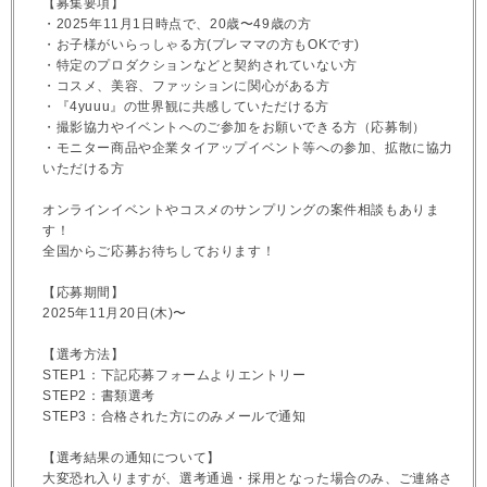
【募集要項】
・2025年11月1日時点で、20歳〜49歳の方
・お子様がいらっしゃる方(プレママの方もOKです)
・特定のプロダクションなどと契約されていない方
・コスメ、美容、ファッションに関心がある方
・『4yuuu』の世界観に共感していただける方
・撮影協力やイベントへのご参加をお願いできる方（応募制）
・モニター商品や企業タイアップイベント等への参加、拡散に協力
いただける方
オンラインイベントやコスメのサンプリングの案件相談もありま
す！
全国からご応募お待ちしております！
【応募期間】
2025年11月20日(木)〜
【選考方法】
STEP1：下記応募フォームよりエントリー
STEP2：書類選考
STEP3：合格された方にのみメールで通知
【選考結果の通知について】
大変恐れ入りますが、選考通過・採用となった場合のみ、ご連絡さ