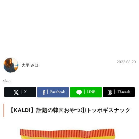
2022.08.29
大平 みほ
Share
X
Facebook
LINE
Threads
【KALDI】話題の韓国おやつ①トッポギスナック