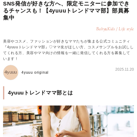
SNS発信が好きな方へ、限定モニターに参加でき
るチャンスも！【4yuuuトレンドママ部】部員募
集中
Baby
Kids / Life style
&
美容やコスメ、ファッションが好きなママたちが集まる公式コミュニティ
『4yuuuトレンドママ部』♡ママ友がほしい方、コスメサンプルをお試しし
てくれる方、美容やママ向けの情報を一緒に発信してくれる方を募集して
います！
2025.11.20
4yuuu original
4yuuuトレンドママ部とは