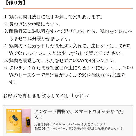
【作り方】
鶏もも肉は皮目に包丁を刺して穴をあけます。
長ねぎは5cm幅にカット。
耐熱容器に調味料をすべて混ぜ合わせたら、鶏肉をタレにか
らませて10分寝かせましょう。
鶏肉の下にカットした長ねぎを入れて、皮目を下にして600
Wで6分レンチン。ふたは少しずらして置いてください。
鶏肉を裏返して、ふたをせずに600Wで4分レンチン。
タレをよくからませて皮目が上になるようにセットし、1000
Wのトースターで焦げ目がつくまで5分程焼いたら完成で
す。
お好みで青ねぎを散らして召し上がれ♡
アンケート回答で、スマートウォッチが当た
る！
応募は簡単！Fitbit Inspire3がもらえるチャンス！
4MOONでキャンペーン第2弾実施中♪詳細は記事でチェック！