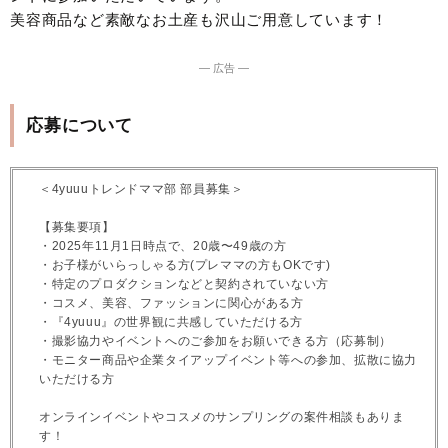
美容商品など素敵なお土産も沢山ご用意しています！
― 広告 ―
応募について
＜4yuuuトレンドママ部 部員募集＞
【募集要項】
・2025年11月1日時点で、20歳〜49歳の方
・お子様がいらっしゃる方(プレママの方もOKです)
・特定のプロダクションなどと契約されていない方
・コスメ、美容、ファッションに関心がある方
・『4yuuu』の世界観に共感していただける方
・撮影協力やイベントへのご参加をお願いできる方（応募制）
・モニター商品や企業タイアップイベント等への参加、拡散に協力
いただける方
オンラインイベントやコスメのサンプリングの案件相談もありま
す！