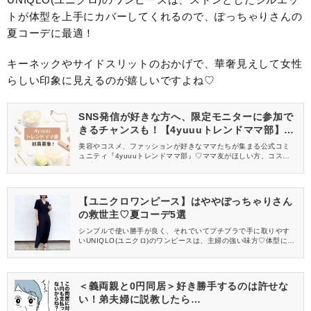
トが体型を上手にカバーしてくれるので、ぽっちゃりさんの
夏コーデに最適！
キーネックやサイドスリットのおかげで、華奢見えして女性
らしい印象に見えるのが嬉しいですよね♡
SNS発信が好きな方へ、限定モニターに参加で
きるチャンスも！【4yuuuトレンドママ部】部
員募集中
美容やコスメ、ファッションが好きなママたちが集まる公式コミ
ュニティ『4yuuuトレンドママ部』♡ママ友がほしい方、コスメサ
ンプルをお試ししてくれる方、美容やママ向けの情報を一緒に発
信してくれる方を募集しています！
【ユニクロワンピース】はややぽっちゃりさん
の救世主♡夏コーデ5選
シンプルで使い勝手が良く、それでいてプチプラで手に取りやす
いUNIQLO(ユニクロ)のワンピースは、主婦の強い味方♡体型に悩
んでいるややぽっちゃりさんも、暑い夏にマネしやすいコーデば
かりなので、要チェックです！
＜義両親と0円同居＞好き勝手するのは許せな
い！弟夫婦に説教したら…