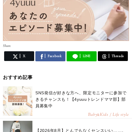
Share
X
Facebook
LINE
Threads
おすすめ記事
SNS発信が好きな方へ、限定モニターに参加で
きるチャンスも！【4yuuuトレンドママ部】部
員募集中
Baby
Kids / Life style
&
【2026年8月】とんでもなくセンスいい……。