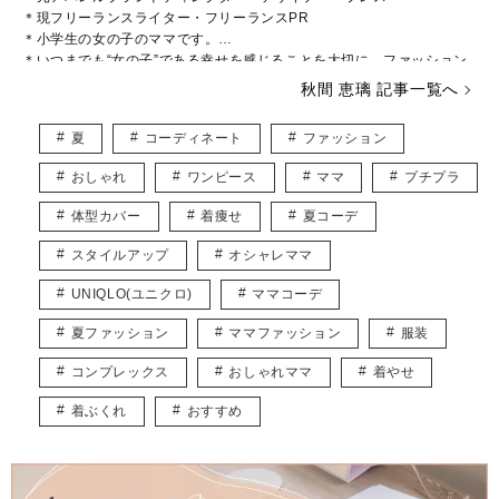
＊現フリーランスライター・フリーランスPR
＊小学生の女の子のママです。
＊いつまでも“女の子”である幸せを感じることを大切に、ファッション
や美容などに関心をもって日々過ごしております♡
秋間 恵璃 記事一覧へ
インスタグラム* @eriusa0325
https://instagram.com/eriusa0325/
夏
コーディネート
ファッション
メール* eriusa0325@gmail.com
(コンタクトはインスタグラムのDM、メールアドレスへお願いいたしま
おしゃれ
ワンピース
ママ
プチプラ
す)
※恐れ入りますが、商品に関してのご質問にはお答えしかねます。
体型カバー
着痩せ
夏コーデ
スタイルアップ
オシャレママ
UNIQLO(ユニクロ)
ママコーデ
夏ファッション
ママファッション
服装
コンプレックス
おしゃれママ
着やせ
着ぶくれ
おすすめ