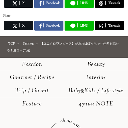
X
Facebook
LINE
Threads
Share
X
Facebook
LINE
Threads
TOP
Fashion
【ユニクロワンピース】があればぽっちゃり体型を隠せ
る！夏コーデ5選
Fashion
Beauty
Gourmet / Recipe
Interior
Trip / Go out
Baby
Kids / Life style
&
Feature
4yuuu NOTE