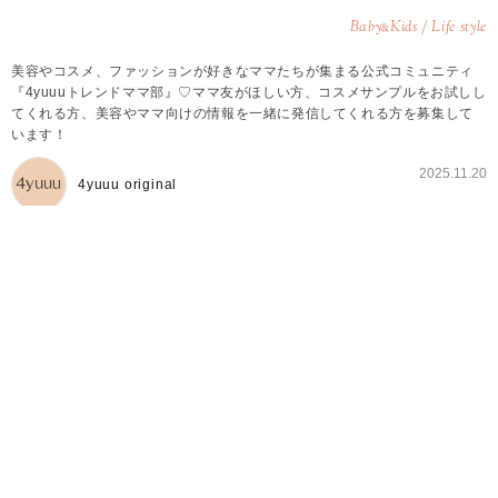
Baby
Kids / Life style
&
美容やコスメ、ファッションが好きなママたちが集まる公式コミュニティ
『4yuuuトレンドママ部』♡ママ友がほしい方、コスメサンプルをお試しし
てくれる方、美容やママ向けの情報を一緒に発信してくれる方を募集して
います！
2025.11.20
4yuuu original
4yuuuトレンドママ部とは