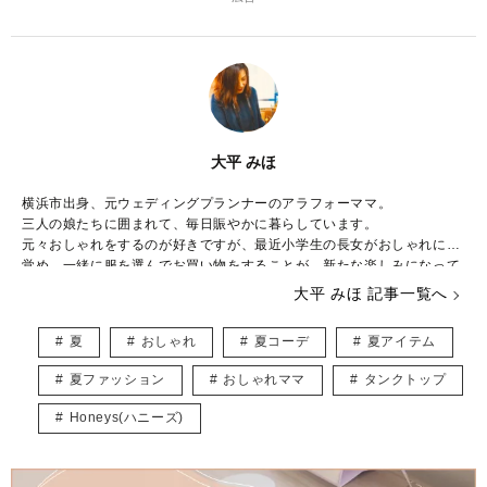
大平 みほ
横浜市出身、元ウェディングプランナーのアラフォーママ。
三人の娘たちに囲まれて、毎日賑やかに暮らしています。
元々おしゃれをするのが好きですが、最近小学生の長女がおしゃれに目
覚め、一緒に服を選んでお買い物をすることが、新たな楽しみになって
きました。
大平 みほ 記事一覧へ
下の娘たちはおしゃれより遊びたい盛り！シーズン毎に子供が楽しめる
イベントを考え、全力で楽しんでいます。
夏
おしゃれ
夏コーデ
夏アイテム
やりたいことがたくさんありすぎて、毎日時間が足りないのがちょっと
した悩み。
夏ファッション
おしゃれママ
タンクトップ
ベビーマッサージ、ベビーヨガの資格持っています。
Honeys(ハニーズ)
育児をしながら、多くのママが楽しめるような記事をお届けできたらと
思っています。