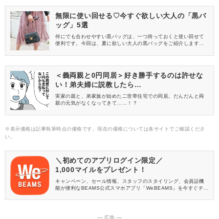
無限に使い回せる♡今すぐ欲しい大人の「黒バ
ッグ」5選
何にでも合わせやすい黒バッグは、一つ持っておくと使い回せて
便利です。今回は、夏に欲しい大人の黒バッグをご紹介します。
どれも人気で売切必至なので、今すぐチェックしてみてください
ね♡
＜義両親と0円同居＞好き勝手するのは許せな
い！弟夫婦に説教したら…
実家の親と、弟家族が始めた二世帯住宅での同居。だんだんと両
親の元気がなくなってきて……！？
※表示価格は記事執筆時点の価格です。現在の価格については各サイトでご確認くださ
い。
＼初めてのアプリログイン限定／
1,000マイルをプレゼント！
キャンペーン、セール情報、スタッフのスタイリング、会員証機
能が便利なBEAMS公式スマホアプリ「WeBEAMS」を今すぐチェ
ック♪
― 広告 ―