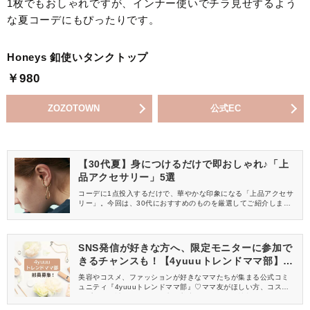
1枚でもおしゃれですが、インナー使いでチラ見せするよう
な夏コーデにもぴったりです。
Honeys 釦使いタンクトップ
￥980
ZOZOTOWN
公式EC
【30代夏】身につけるだけで即おしゃれ♪「上
品アクセサリー」5選
コーデに1点投入するだけで、華やかな印象になる「上品アクセサ
リー」。今回は、30代におすすめのものを厳選してご紹介します
♡すでに色欠けしているものもあるので、早めにチェックしておき
ましょう！
SNS発信が好きな方へ、限定モニターに参加で
きるチャンスも！【4yuuuトレンドママ部】部
員募集中
美容やコスメ、ファッションが好きなママたちが集まる公式コミ
ュニティ『4yuuuトレンドママ部』♡ママ友がほしい方、コスメサ
ンプルをお試ししてくれる方、美容やママ向けの情報を一緒に発
信してくれる方を募集しています！