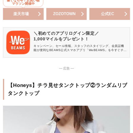
稼ぐなら今！お買い物
マラソン開催中
楽天市場
ZOZOTOWN
公式EC
＼初めてのアプリログイン限定／
1,000マイルをプレゼント！
キャンペーン、セール情報、スタッフのスタイリング、会員証機
能が便利なBEAMS公式スマホアプリ「WeBEAMS」を今すぐチェ
ック♪
― 広告 ―
【Honeys】チラ見せタンクトップ②ランダムリブ
タンクトップ