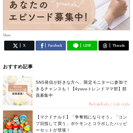
Share
X
Facebook
LINE
Threads
おすすめ記事
SNS発信が好きな方へ、限定モニターに参加で
きるチャンスも！【4yuuuトレンドママ部】部
員募集中
Baby
Kids / Life style
&
【マクドナルド】「争奪戦になりそう」「コン
プ目指して買う」ポケモンとコラボしたハッピ
ーセットが登場！