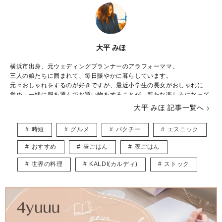
大平 みほ
横浜市出身、元ウェディングプランナーのアラフォーママ。
三人の娘たちに囲まれて、毎日賑やかに暮らしています。
元々おしゃれをするのが好きですが、最近小学生の長女がおしゃれに目
覚め、一緒に服を選んでお買い物をすることが、新たな楽しみになって
きました。
大平 みほ 記事一覧へ
下の娘たちはおしゃれより遊びたい盛り！シーズン毎に子供が楽しめる
イベントを考え、全力で楽しんでいます。
時短
グルメ
パクチー
エスニック
やりたいことがたくさんありすぎて、毎日時間が足りないのがちょっと
した悩み。
おすすめ
昼ごはん
夜ごはん
ベビーマッサージ、ベビーヨガの資格持っています。
世界の料理
KALDI(カルディ)
ストック
育児をしながら、多くのママが楽しめるような記事をお届けできたらと
思っています。