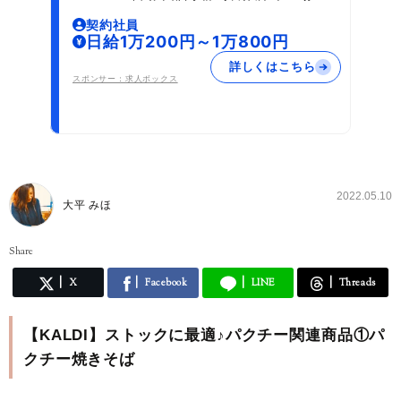
社員登用あり
契約社員
日給1万200円～1万800円
詳しくはこちら
スポンサー：求人ボックス
2022.05.10
大平 みほ
Share
X
Facebook
LINE
Threads
【KALDI】ストックに最適♪パクチー関連商品①パ
クチー焼きそば