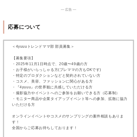
― 広告 ―
応募について
＜4yuuuトレンドママ部 部員募集＞
【募集要項】
・2025年11月1日時点で、20歳〜49歳の方
・お子様がいらっしゃる方(プレママの方もOKです)
・特定のプロダクションなどと契約されていない方
・コスメ、美容、ファッションに関心がある方
・『4yuuu』の世界観に共感していただける方
・撮影協力やイベントへのご参加をお願いできる方（応募制）
・モニター商品や企業タイアップイベント等への参加、拡散に協力
いただける方
オンラインイベントやコスメのサンプリングの案件相談もありま
す！
全国からご応募お待ちしております！