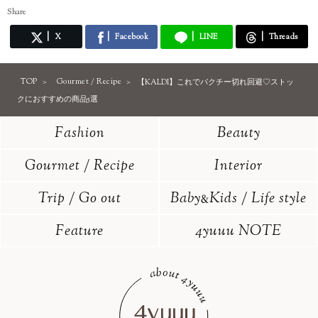
Share
X
Facebook
LINE
Threads
TOP
Gourmet / Recipe
【KALDI】これでパクチー切れ回避♡ストッ
クにおすすめの商品5選
Fashion
Beauty
Gourmet / Recipe
Interior
Trip / Go out
Baby
Kids / Life style
&
Feature
4yuuu NOTE