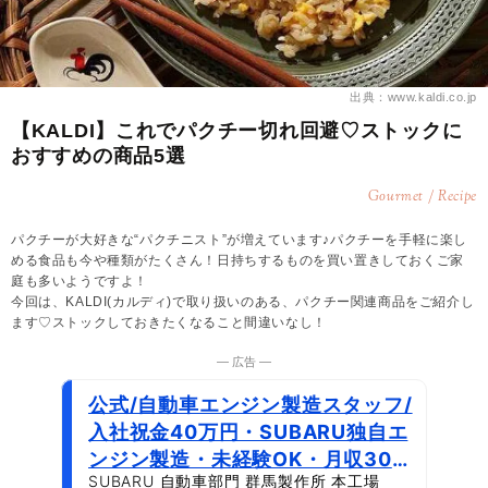
出典：www.kaldi.co.jp
【KALDI】これでパクチー切れ回避♡ストックに
おすすめの商品5選
Gourmet / Recipe
パクチーが大好きな“パクチニスト”が増えています♪パクチーを手軽に楽し
める食品も今や種類がたくさん！日持ちするものを買い置きしておくご家
庭も多いようですよ！
今回は、KALDI(カルディ)で取り扱いのある、パクチー関連商品をご紹介し
ます♡ストックしておきたくなること間違いなし！
― 広告 ―
公式/自動車エンジン製造スタッフ/
入社祝金40万円・SUBARU独自エ
ンジン製造・未経験OK・月収30万
SUBARU 自動車部門 群馬製作所 本工場
円以上/寮費・水道・光熱費無料/正