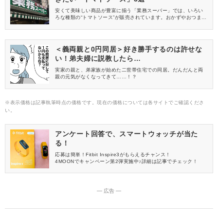
安くて美味しい商品が豊富に揃う「業務スーパー」では、いろい
ろな種類の“トマトソース”が販売されています。おかずやおつまみ
作りに活用できる“トマトソース”は、ストックしておくと忙しい日
や食事を簡単に済ませたい時などに便利ですよ♪そこで今回は、
「業務スーパー」で取り扱いのあるおすすめ“トマトソース”を5つ
ご紹介します。
＜義両親と0円同居＞好き勝手するのは許せな
い！弟夫婦に説教したら…
実家の親と、弟家族が始めた二世帯住宅での同居。だんだんと両
親の元気がなくなってきて……！？
※表示価格は記事執筆時点の価格です。現在の価格については各サイトでご確認くださ
い。
アンケート回答で、スマートウォッチが当た
る！
応募は簡単！Fitbit Inspire3がもらえるチャンス！
4MOONでキャンペーン第2弾実施中♪詳細は記事でチェック！
― 広告 ―