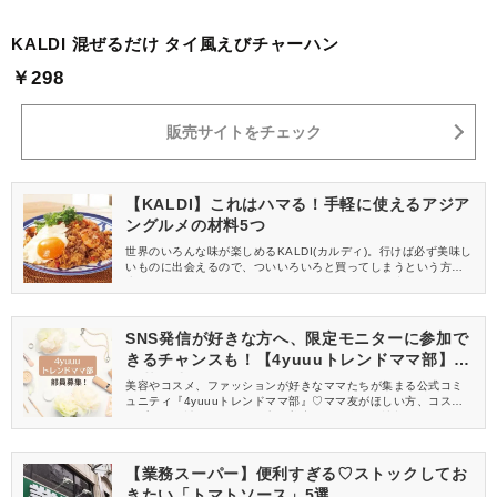
KALDI 混ぜるだけ タイ風えびチャーハン
￥298
販売サイトをチェック
【KALDI】これはハマる！手軽に使えるアジア
ングルメの材料5つ
世界のいろんな味が楽しめるKALDI(カルディ)。行けば必ず美味し
いものに出会えるので、ついいろいろと買ってしまうという方も
少なくないのでは！？今回は、アジアングルメ好き必見！これが
あればすぐに美味しいエスニックな料理が食べられるというアイ
テムのご紹介です♪お手軽に使えるものばかりなので、ぜひ自宅で
アジアの料理を楽しんでくださいね♡
SNS発信が好きな方へ、限定モニターに参加で
きるチャンスも！【4yuuuトレンドママ部】部
員募集中
美容やコスメ、ファッションが好きなママたちが集まる公式コミ
ュニティ『4yuuuトレンドママ部』♡ママ友がほしい方、コスメサ
ンプルをお試ししてくれる方、美容やママ向けの情報を一緒に発
信してくれる方を募集しています！
【業務スーパー】便利すぎる♡ストックしてお
きたい「トマトソース」5選