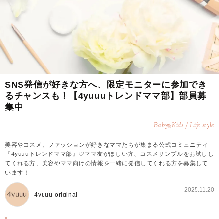
SNS発信が好きな方へ、限定モニターに参加でき
るチャンスも！【4yuuuトレンドママ部】部員募
集中
Baby
Kids / Life style
&
美容やコスメ、ファッションが好きなママたちが集まる公式コミュニティ
『4yuuuトレンドママ部』♡ママ友がほしい方、コスメサンプルをお試しし
てくれる方、美容やママ向けの情報を一緒に発信してくれる方を募集して
います！
2025.11.20
4yuuu original