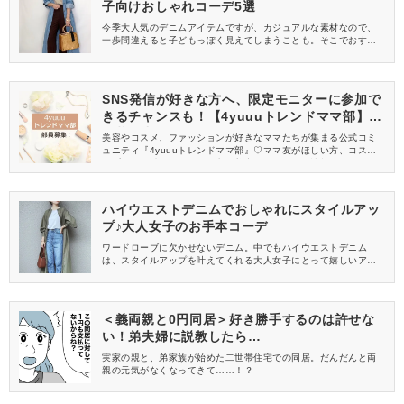
子向けおしゃれコーデ5選
今季大人気のデニムアイテムですが、カジュアルな素材なので、
一歩間違えると子どもっぽく見えてしまうことも。そこでおすす
めなのが、デニムシャツワンピース。デニムシャツワンピースな
ら大人っぽく着られて、オールシーズン着まわせるので、コスパ
高すぎなんです♪今回は、デニムシャツワンピースを使った、大人
女子におすすめのコーデをご紹介します。
SNS発信が好きな方へ、限定モニターに参加で
きるチャンスも！【4yuuuトレンドママ部】部
員募集中
美容やコスメ、ファッションが好きなママたちが集まる公式コミ
ュニティ『4yuuuトレンドママ部』♡ママ友がほしい方、コスメサ
ンプルをお試ししてくれる方、美容やママ向けの情報を一緒に発
信してくれる方を募集しています！
ハイウエストデニムでおしゃれにスタイルアッ
プ♪大人女子のお手本コーデ
ワードローブに欠かせないデニム。中でもハイウエストデニム
は、スタイルアップを叶えてくれる大人女子にとって嬉しいアイ
テムです。今回は、そんなハイウエストデニムを使った、おしゃ
れなレディースコーデをご紹介します。季節ごとにおすすめポイ
ントをまとめたので、ぜひ参考にしてみてくださいね♪
＜義両親と0円同居＞好き勝手するのは許せな
い！弟夫婦に説教したら…
実家の親と、弟家族が始めた二世帯住宅での同居。だんだんと両
親の元気がなくなってきて……！？