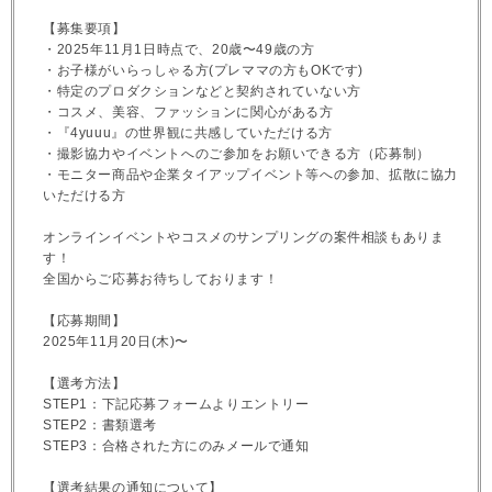
【募集要項】
・2025年11月1日時点で、20歳〜49歳の方
・お子様がいらっしゃる方(プレママの方もOKです)
・特定のプロダクションなどと契約されていない方
・コスメ、美容、ファッションに関心がある方
・『4yuuu』の世界観に共感していただける方
・撮影協力やイベントへのご参加をお願いできる方（応募制）
・モニター商品や企業タイアップイベント等への参加、拡散に協力
いただける方
オンラインイベントやコスメのサンプリングの案件相談もありま
す！
全国からご応募お待ちしております！
【応募期間】
2025年11月20日(木)〜
【選考方法】
STEP1：下記応募フォームよりエントリー
STEP2：書類選考
STEP3：合格された方にのみメールで通知
【選考結果の通知について】