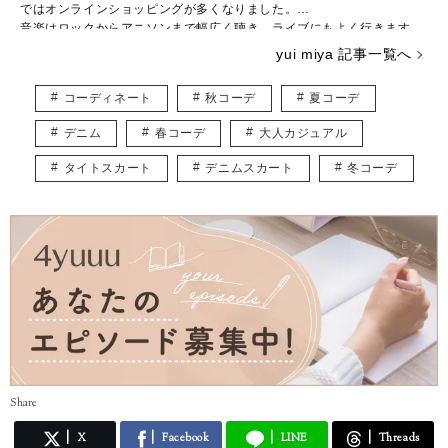
ではオンラインショッピングが多くなりました。
音楽はロックからアニソンまで幅広く聴き、ライブにもよく行きます。
ハリーポッターシリーズのファンで、ファンタスティックビーストの新
yui miya 記事一覧へ
作が楽しみです。
趣味はハンドメイドやイラストを描くことで、子どもが寝たあとにコツ
コーディネート
秋コーデ
夏コーデ
コツ作業しています。
主にファッションの記事を書かせていただくと思いますが、自分の感じ
デニム
春コーデ
大人カジュアル
た“いいね”をみなさんと共有できたら嬉しいです。
よろしくお願いします。
タイトスカート
デニムスカート
冬コーデ
Share
X
Facebook
LINE
Threads