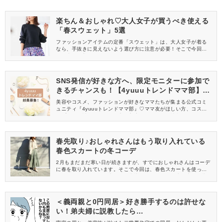
楽ちん＆おしゃれ♡大人女子が買うべき使える
「春スウェット」5選
ファッションアイテムの定番「スウェット」は、大人女子が着る
なら、手抜きに見えないよう選び方に注意が必要！そこで今回
は、大人が着こなしやすい楽ちん＆おしゃれなスウェットをご紹
介します♪春コーデにきっと重宝するので、ぜひチェックしてみて
くださいね。
SNS発信が好きな方へ、限定モニターに参加で
きるチャンスも！【4yuuuトレンドママ部】部
員募集中
美容やコスメ、ファッションが好きなママたちが集まる公式コミ
ュニティ『4yuuuトレンドママ部』♡ママ友がほしい方、コスメサ
ンプルをお試ししてくれる方、美容やママ向けの情報を一緒に発
信してくれる方を募集しています！
春先取り♪おしゃれさんはもう取り入れている
春色スカートの冬コーデ
2月もまだまだ寒い日が続きますが、すでにおしゃれさんはコーデ
に春を取り入れています。そこで今回は、春色スカートを使った
冬コーデをご紹介。春先取りを意識して、おしゃれ上級者を目指
しましょう♪
＜義両親と0円同居＞好き勝手するのは許せな
い！弟夫婦に説教したら…