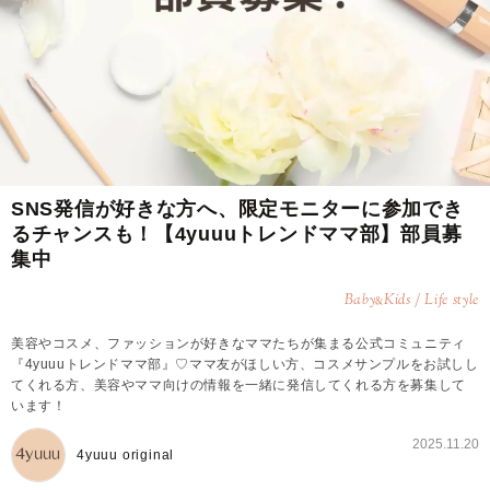
SNS発信が好きな方へ、限定モニターに参加でき
るチャンスも！【4yuuuトレンドママ部】部員募
集中
Baby
Kids / Life style
&
美容やコスメ、ファッションが好きなママたちが集まる公式コミュニティ
『4yuuuトレンドママ部』♡ママ友がほしい方、コスメサンプルをお試しし
てくれる方、美容やママ向けの情報を一緒に発信してくれる方を募集して
います！
2025.11.20
4yuuu original