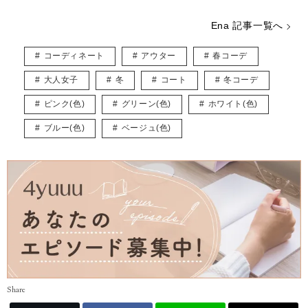
Ena 記事一覧へ
コーディネート
アウター
春コーデ
大人女子
冬
コート
冬コーデ
ピンク(色)
グリーン(色)
ホワイト(色)
ブルー(色)
ベージュ(色)
Share