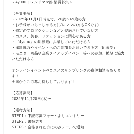
＜4yuuuトレンドママ部 部員募集＞
【募集要項】
・2025年11月1日時点で、20歳〜49歳の方
・お子様がいらっしゃる方(プレママの方もOKです)
・特定のプロダクションなどと契約されていない方
・コスメ、美容、ファッションに関心がある方
・『4yuuu』の世界観に共感していただける方
・撮影協力やイベントへのご参加をお願いできる方（応募制）
・モニター商品や企業タイアップイベント等への参加、拡散に協力
いただける方
オンラインイベントやコスメのサンプリングの案件相談もありま
す！
全国からご応募お待ちしております！
【応募期間】
2025年11月20日(木)〜
【選考方法】
STEP1：下記応募フォームよりエントリー
STEP2：書類選考
STEP3：合格された方にのみメールで通知