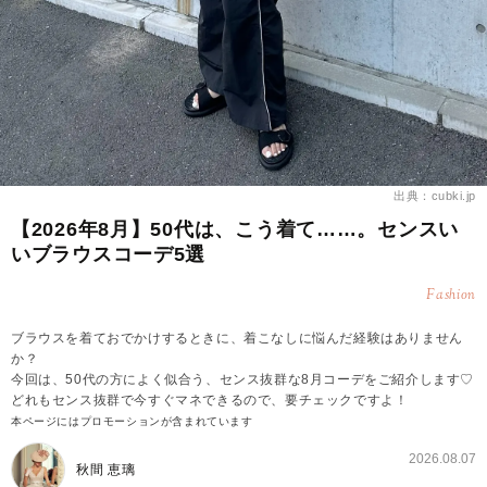
出典：cubki.jp
【2026年8月】50代は、こう着て……。センスい
いブラウスコーデ5選
Fashion
ブラウスを着ておでかけするときに、着こなしに悩んだ経験はありません
か？
今回は、50代の方によく似合う、センス抜群な8月コーデをご紹介します♡
どれもセンス抜群で今すぐマネできるので、要チェックですよ！
本ページにはプロモーションが含まれています
2026.08.07
秋間 恵璃