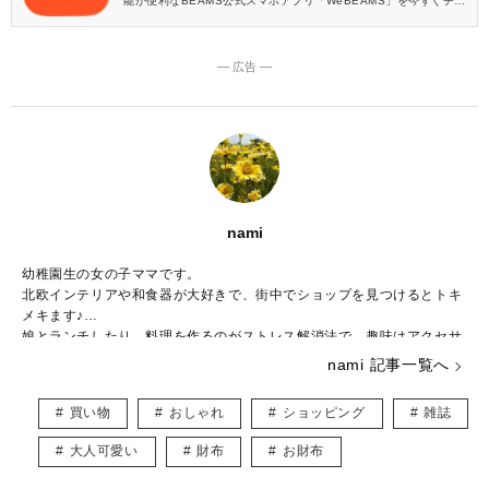
能が便利なBEAMS公式スマホアプリ「WeBEAMS」を今すぐチェ
ック♪
― 広告 ―
nami
幼稚園生の女の子ママです。
北欧インテリアや和食器が大好きで、街中でショップを見つけるとトキ
メキます♪
娘とランチしたり、料理を作るのがストレス解消法で、趣味はアクセサ
リー作りです。
nami 記事一覧へ
子ども用やペット用のアクセサリーを販売しつつ、いつかは大型犬と一
緒に暮らしたいなぁと夢見ています。
買い物
おしゃれ
ショッピング
雑誌
皆様に役立つ情報を、楽しくお届けしていけたらと思います♡
大人可愛い
財布
お財布