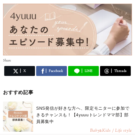
Share
X
Facebook
LINE
Threads
おすすめ記事
SNS発信が好きな方へ、限定モニターに参加で
きるチャンスも！【4yuuuトレンドママ部】部
員募集中
Baby
Kids / Life style
&