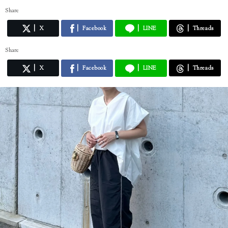
Share
X
Facebook
LINE
Threads
Share
X
Facebook
LINE
Threads