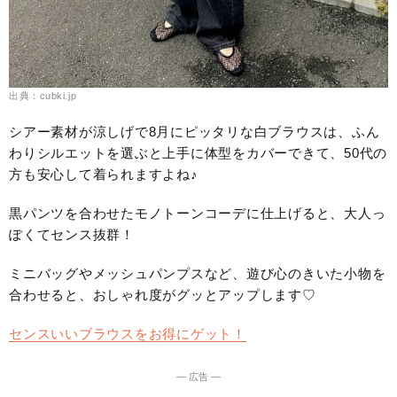
出典：cubki.jp
シアー素材が涼しげで8月にピッタリな白ブラウスは、ふん
わりシルエットを選ぶと上手に体型をカバーできて、50代の
方も安心して着られますよね♪
黒パンツを合わせたモノトーンコーデに仕上げると、大人っ
ぽくてセンス抜群！
ミニバッグやメッシュパンプスなど、遊び心のきいた小物を
合わせると、おしゃれ度がグッとアップします♡
センスいいブラウスをお得にゲット！
― 広告 ―