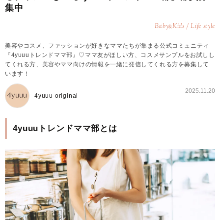
集中
Baby
Kids / Life style
&
美容やコスメ、ファッションが好きなママたちが集まる公式コミュニティ
『4yuuuトレンドママ部』♡ママ友がほしい方、コスメサンプルをお試しし
てくれる方、美容やママ向けの情報を一緒に発信してくれる方を募集して
います！
2025.11.20
4yuuu original
4yuuuトレンドママ部とは