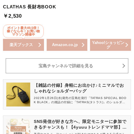
CLATHAS 長財布BOOK
￥2,530
ポイント最大49.5倍！
稼ぐなら今！お買い物
マラソン開催中
Yahoo!ショッピン
楽天ブックス
Amazon.co.jp
グ
宝島チャンネルで詳細を見る
【雑誌の付録】身軽にお出かけ♪ミニマルでお
しゃれなショルダーバッグ
2022年1月26日(水)発売の宝島社発行「TATRAS SPECIAL BOO
K BLACK」の雑誌の付録に「TATRAS(タトラス)」のショルダー
バッグが登場！ミニマルなショルダーは、ちょっとそこまでのお
出かけや最低限の荷物で外出する方にぴったりですよ♪いろんな使
い方ができるので、毎日のお出かけに大活躍してくれること間違
いナシのバッグです。
SNS発信が好きな方へ、限定モニターに参加で
きるチャンスも！【4yuuuトレンドママ部】部
員募集中