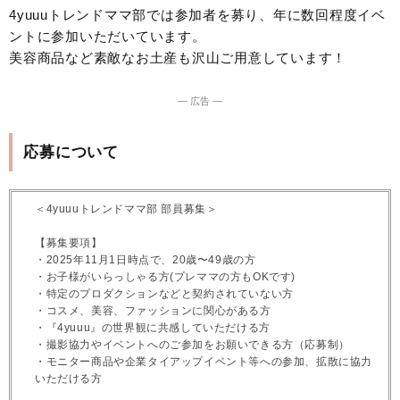
4yuuuトレンドママ部では参加者を募り、年に数回程度イベ
ントに参加いただいています。
美容商品など素敵なお土産も沢山ご用意しています！
― 広告 ―
応募について
＜4yuuuトレンドママ部 部員募集＞
【募集要項】
・2025年11月1日時点で、20歳〜49歳の方
・お子様がいらっしゃる方(プレママの方もOKです)
・特定のプロダクションなどと契約されていない方
・コスメ、美容、ファッションに関心がある方
・『4yuuu』の世界観に共感していただける方
・撮影協力やイベントへのご参加をお願いできる方（応募制）
・モニター商品や企業タイアップイベント等への参加、拡散に協力
いただける方