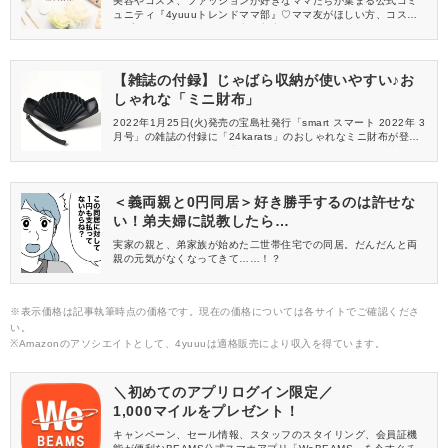
美容やコスメ、ファッションが好きなママたちが集まる公式コミ
ュニティ『4yuuuトレンドママ部』♡ママ友がほしい方、コスメサ
ンプルをお試ししてくれる方、美容やママ向けの情報を一緒に発
信してくれる方を募集しています！
【雑誌の付録】じゃばら収納が使いやすい♪お
しゃれな「ミニ財布」
2022年1月25日(火)発売の宝島社発行「smart スマート 2022年 3
月号」の雑誌の付録に「24karats」のおしゃれなミニ財布が登
場！じゃばら収納付きで中身が見やすく、ミニ財布なのに機能的
で便利♪コンビニやちょっとしたお出かけに活躍してくれますよ。
＜義両親と0円同居＞好き勝手するのは許せな
い！弟夫婦に説教したら…
実家の親と、弟家族が始めた二世帯住宅での同居。だんだんと両
親の元気がなくなってきて……！？
※表示価格は記事執筆時点の価格です。現在の価格については各サイトでご確認くださ
い。
※Amazonのアソシエイトとして、4yuuuは適格販売により収入を得ています。
＼初めてのアプリログイン限定／
1,000マイルをプレゼント！
キャンペーン、セール情報、スタッフのスタイリング、会員証機