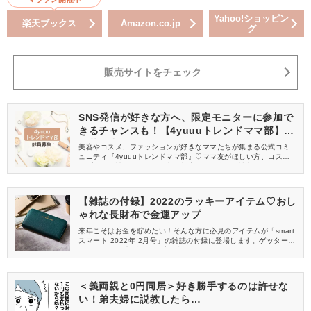
Yahoo!ショッピン
楽天ブックス
Amazon.co.jp
グ
販売サイトをチェック
SNS発信が好きな方へ、限定モニターに参加で
きるチャンスも！【4yuuuトレンドママ部】部
員募集中
美容やコスメ、ファッションが好きなママたちが集まる公式コミ
ュニティ『4yuuuトレンドママ部』♡ママ友がほしい方、コスメサ
ンプルをお試ししてくれる方、美容やママ向けの情報を一緒に発
信してくれる方を募集しています！
【雑誌の付録】2022のラッキーアイテム♡おし
ゃれな長財布で金運アップ
来年こそはお金を貯めたい！そんな方に必見のアイテムが「smart
スマート 2022年 2月号」の雑誌の付録に登場します。ゲッターズ
飯田さん監修『金運アップ長財布』が、2022年のラッキーアイテ
ムになってくれるかも♪
＜義両親と0円同居＞好き勝手するのは許せな
い！弟夫婦に説教したら…