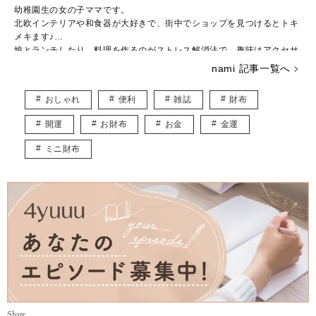
幼稚園生の女の子ママです。
北欧インテリアや和食器が大好きで、街中でショップを見つけるとトキ
メキます♪
娘とランチしたり、料理を作るのがストレス解消法で、趣味はアクセサ
リー作りです。
nami 記事一覧へ
子ども用やペット用のアクセサリーを販売しつつ、いつかは大型犬と一
緒に暮らしたいなぁと夢見ています。
おしゃれ
便利
雑誌
財布
皆様に役立つ情報を、楽しくお届けしていけたらと思います♡
開運
お財布
お金
金運
ミニ財布
Share