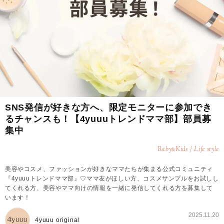
SNS発信が好きな方へ、限定モニターに参加でき
るチャンスも！【4yuuuトレンドママ部】部員募
集中
Baby
Kids / Life style
&
美容やコスメ、ファッションが好きなママたちが集まる公式コミュニティ
『4yuuuトレンドママ部』♡ママ友がほしい方、コスメサンプルをお試しし
てくれる方、美容やママ向けの情報を一緒に発信してくれる方を募集して
います！
2025.11.20
4yuuu original