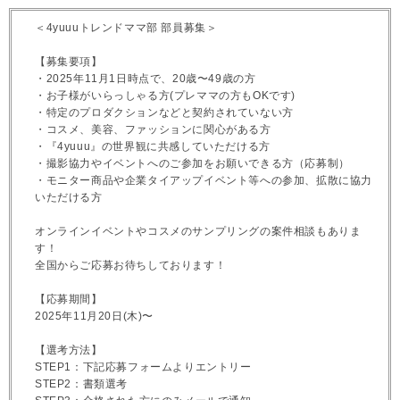
＜4yuuuトレンドママ部 部員募集＞
【募集要項】
・2025年11月1日時点で、20歳〜49歳の方
・お子様がいらっしゃる方(プレママの方もOKです)
・特定のプロダクションなどと契約されていない方
・コスメ、美容、ファッションに関心がある方
・『4yuuu』の世界観に共感していただける方
・撮影協力やイベントへのご参加をお願いできる方（応募制）
・モニター商品や企業タイアップイベント等への参加、拡散に協力
いただける方
オンラインイベントやコスメのサンプリングの案件相談もありま
す！
全国からご応募お待ちしております！
【応募期間】
2025年11月20日(木)〜
【選考方法】
STEP1：下記応募フォームよりエントリー
STEP2：書類選考